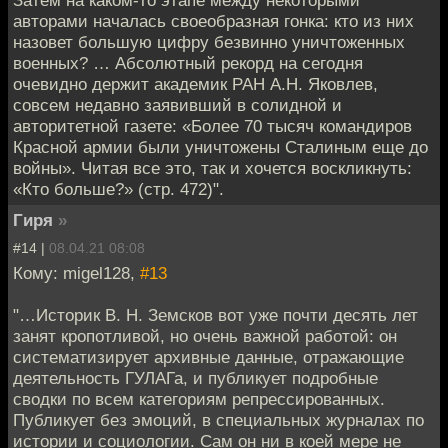
Затем на каком-то этапе между некоторыми
авторами началась своеобразная гонка: кто из них
назовет большую цифру безвинно уничтоженных
военных? … Абсолютный рекорд на сегодня
очевидно держит академик РАН А.Н. Яковлев,
совсем недавно заявивший в солидной и
авторитетной газете: «Более 70 тысяч командиров
Красной армии были уничтожены Сталиным еще до
войны». Читая все это, так и хочется воскликнуть:
«Кто больше?» (стр. 472)".
Гиря
»
#14 |
08.04.21 08:08
Кому: migel128,
#13
"…Историк В. Н. Земсков вот уже почти десять лет
занят кропотливой, но очень важной работой: он
систематизирует архивные данные, отражающие
деятельность ГУЛАГа, и публикует подробные
сводки по всем категориям репрессированных.
Публикует без эмоций, в специальных журналах по
истории и социологии. Сам он ни в коей мере не