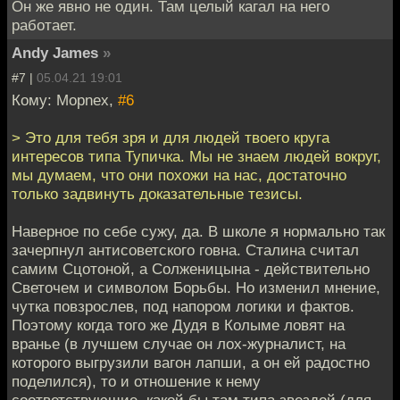
Он же явно не один. Там целый кагал на него
работает.
Andy James
»
#7 |
05.04.21 19:01
Кому: Mоpnex,
#6
> Это для тебя зря и для людей твоего круга
интересов типа Тупичка. Мы не знаем людей вокруг,
мы думаем, что они похожи на нас, достаточно
только задвинуть доказательные тезисы.
Наверное по себе сужу, да. В школе я нормально так
зачерпнул антисоветского говна. Сталина считал
самим Сцотоной, а Солженицына - действительно
Светочем и символом Борьбы. Но изменил мнение,
чутка повзрослев, под напором логики и фактов.
Поэтому когда того же Дудя в Колыме ловят на
вранье (в лучшем случае он лох-журналист, на
которого выгрузили вагон лапши, а он ей радостно
поделился), то и отношение к нему
соответствующие, какой бы там типа звездой (для