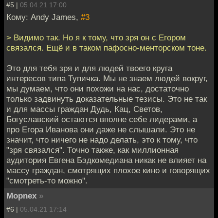
#5 |
05.04.21 17:00
Кому: Andy James,
#3
> Видимо так. Но я к тому, что зря он с Егором
связался. Ещё и в таком пафосно-менторском тоне.
Это для тебя зря и для людей твоего круга
интересов типа Тупичка. Мы не знаем людей вокруг,
мы думаем, что они похожи на нас, достаточно
только задвинуть доказательные тезисы. Это не так
и для массы граждан Дудь, Кац, Светов,
Богуславский остаются вполне себе лидерами, а
про Егора Иванова они даже не слышали. Это не
значит, что ничего не надо делать, это к тому, что
"зря связался". Точно также, как миллионная
аудитория Евгена Бэдкомедиана никак не влияет на
массу граждан, смотрящих плохое кино и говорящих
"смотреть-то можно".
Mоpnex
»
#6 |
05.04.21 17:14