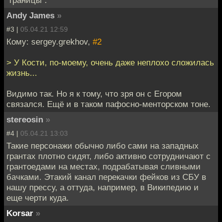
Andy James
»
#3 |
05.04.21 12:59
Кому: sergey.grekhov,
#2
> У Кости, по-моему, очень даже неплохо сложилась
жизнь...
Видимо так. Но я к тому, что зря он с Егором
связался. Ещё и в таком пафосно-менторском тоне.
stereosin
»
#4 |
05.04.21 13:03
Такие персонажи обычно либо сами на западных
грантах плотно сидят, либо активно сотрудничают с
грантоедами на местах, подрабатывая сливными
бачками. Этакий канал перекачки фейков из СБУ в
нашу прессу, а оттуда, например, в Википедию и
еще черти куда.
Korsar
»