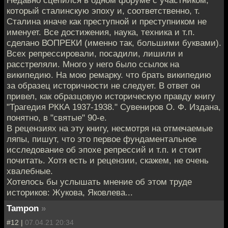
Недавно сцепился в одном форуме с участником,
который сталинскую эпоху и, соответственно, т.
Сталина иначе как преступной и преступником не
именует. Все достижения, наука, техника и т.п.
сделано ВОПРЕКИ (именно так, большими буквами).
Всех репрессировали, посадили, лишили и
расстреляли. Много у него было ссылок на
википедию. На мою ремарку. что брать википедию
за образец историчности не следует. В ответ он
привел, как образцовую историческую правду книгу
"Трагедия РККА 1937-1938." Сувениров О. Ф. Издана,
понятно, в "святые" 90-е.
В рецензиях на эту книгу, несмотря на отмечаемые
ляпы, пишут, что это первое фундаментальное
исследование об эпохе репрессий и т.п. и стоит
почитать. Хотя есть и рецензии, скажем, не очень
хвалебные.
Хотелось бы услышать мнение об этом труде
историков: Жукова, Яковлева...
Tampon
»
#12 |
07.04.21 20:34