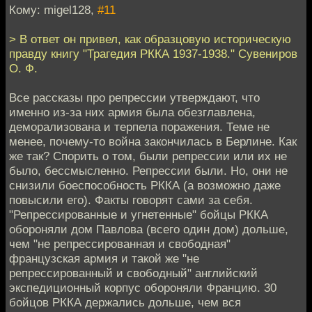
Кому: migel128,
#11
> В ответ он привел, как образцовую историческую
правду книгу "Трагедия РККА 1937-1938." Сувениров
О. Ф.
Все рассказы про репрессии утверждают, что
именно из-за них армия была обезглавлена,
деморализована и терпела поражения. Теме не
менее, почему-то война закончилась в Берлине. Как
же так? Спорить о том, были репрессии или их не
было, бессмысленно. Репрессии были. Но, они не
снизили боеспособность РККА (а возможно даже
повысили его). Факты говорят сами за себя.
"Репрессированные и угнетенные" бойцы РККА
обороняли дом Павлова (всего один дом) дольше,
чем "не репрессированная и свободная"
французская армия и такой же "не
репрессированный и свободный" английский
экспедиционный корпус обороняли Францию. 30
бойцов РККА держались дольше, чем вся