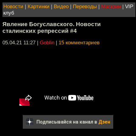
Новости
|
Картинки
|
Видео
|
Переводы
|
Магазин
|
VIP
клуб
Явление Богуславского. Новости
сталинских репрессий #4
05.04.21 11:27
|
Goblin
|
15 комментариев
Подписывайся на канал в
Дзен