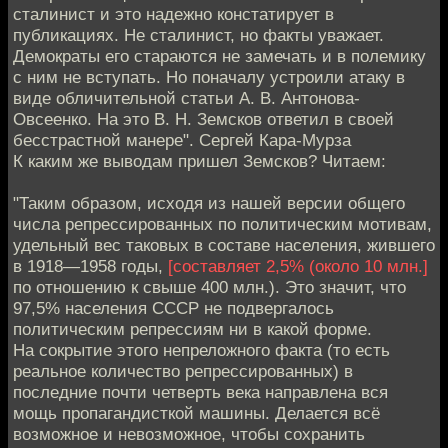
сталинист и это надежно констатирует в
публикациях. Не сталинист, но факты уважает.
Демократы его стараются не замечать и в полемику
с ним не вступать. Но поначалу устроили атаку в
виде обличительной статьи А. В. Антонова-
Овсеенко. На это В. Н. Земсков ответил в своей
бесстрастной манере". Сергей Кара-Мурза
К каким же выводам пришел Земсков? Читаем:
"Таким образом, исходя из нашей версии общего
числа репрессированных по политическим мотивам,
удельный вес таковых в составе населения, жившего
в 1918—1958 годы,
[составляет 2,5% (около 10 млн.]
по отношению к свыше 400 млн.). Это значит, что
97,5% населения СССР не подвергалось
политическим репрессиям ни в какой форме.
На сокрытие этого непреложного факта (то есть
реальное количество репрессированных) в
последние почти четверть века направлена вся
мощь пропагандисткой машины. Делается всё
возможное и невозможное, чтобы сохранить