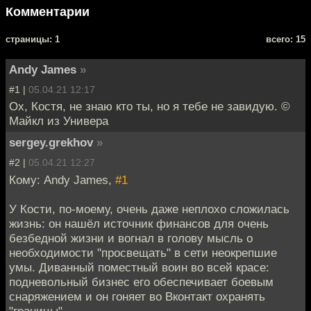
Комментарии
cтраницы: 1
всего: 15
Andy James
»
#1 |
05.04.21 12:17
Ох, Костя, не знаю кто ты, но я тебе не завидую. ©
Майкл из Универа
sergey.grekhov
»
#2 |
05.04.21 12:27
Кому: Andy James,
#1
У Кости, по-моему, очень даже неплохо сложилась
жизнь: он нашёл источник финансов для очень
безбедной жизни и вогнал в голову мысль о
необходимости "просвещать" в сети неокрепшие
умы. Диванный поместный воин во всей красе:
подневольный бизнес его обеспечивает боевым
снаряжением и он гоняет во Вконтакт охранять
"границы".