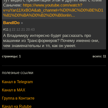
Тут видео с презентации этой и других книг с Клим
Санычем:
https://www.youtube.com/watch?
v=uYan11XxBOA&ab_channel=%D0%9C%D0%BE%D1
%81%D0%BA%D0%B2%D0%B0onlin...
BandIDo
»
#11 |
22.12.21 20:43
А Владимиру интересно будет рассказать про
машинки из Трансформеров? Почему именно они,
чем знаменательны и тп, как он умеет.
cтраницы: 1
всего: 11
полезные ссылки
Канал в Telegram
Канал в MAX
Группа в Контакте
Канал на Rutube