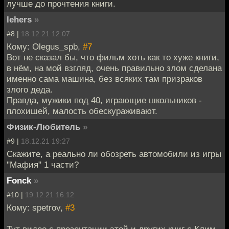
лучше до прочтения книги.
lehers
»
#8 |
18.12.21 12:07
Кому: Olegus_spb,
#7
Вот не сказал бы, что фильм хоть как то хуже книги,
в нём, на мой взгляд, очень правильно злом сделана
именно сама машина, без всяких там призраков
злого деда.
Правда, мужики под 40, играющие школьников -
плохишей, малость обескураживают.
Физик-Любитель
»
#9 |
18.12.21 19:27
Скажите, а реально ли обозреть автомобили из игры
"Мафия" 1 части?
Fonck
»
#10 |
19.12.21 16:12
Кому: spetrov,
#3