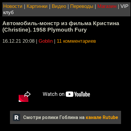
Новости
|
Картинки
|
Видео
|
Переводы
|
Магазин
|
VIP
клуб
Автомобиль-монстр из фильма Кристина
(Christine). 1958 Plymouth Fury
16.12.21 20:08
|
Goblin
|
11 комментариев
Смотри ролики Гоблина на
канале Rutube