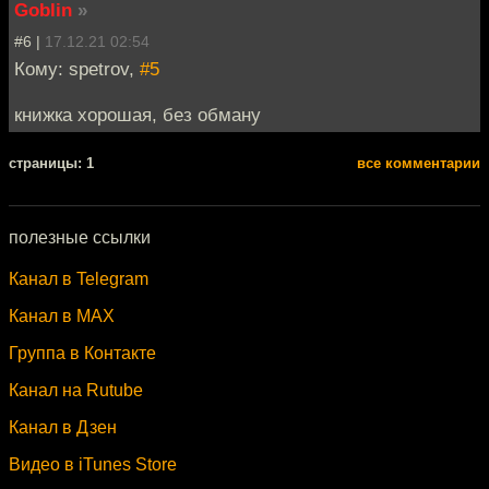
Goblin
»
#6 |
17.12.21 02:54
Кому: spetrov,
#5
книжка хорошая, без обману
cтраницы: 1
все комментарии
полезные ссылки
Канал в Telegram
Канал в MAX
Группа в Контакте
Канал на Rutube
Канал в Дзен
Видео в iTunes Store