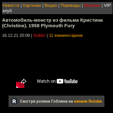
Новости
|
Картинки
|
Видео
|
Переводы
|
Магазин
|
VIP
клуб
Автомобиль-монстр из фильма Кристина
(Christine). 1958 Plymouth Fury
16.12.21 20:08
|
Goblin
|
11 комментариев
Смотри ролики Гоблина на
канале Rutube