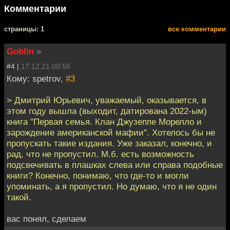
Комментарии
cтраницы: 1
все комментарии
Goblin
»
#4 |
17.12.21 00:56
Кому: spetrov,
#3
> Дмитрий Юрьевич, уважаемый, оказывается, в
этом году вышла (выходит, датирована 2022-ым)
книга "Первая семья. Клан Джузеппе Морелло и
зарождение американской мафии". Хотелось бы не
пропускать такие издания. Уже заказал, конечно, и
рад, что не пропустил. М.б. есть возможность
подсвечивать в плашках слева или справа подобные
книги? Конечно, понимаю, что где-то и могли
упоминать, а я пропустил. Но думаю, что я не один
такой.
вас понял, сделаем