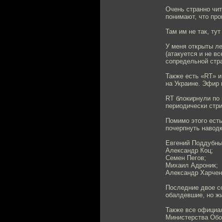
Очень странно чит
понимают, что про
Там им не так, тут
У меня открыты л
(атакуется и не в
сопредельной стр
Также есть «RT» и
на Украине. Эфир 
RT блокирнули по 
периодически стр
Помимо этого есть
почерпнуть наводк
Евгений Поддубны
Александр Коц;
Семен Пегов;
Михаил Адроник;
Александр Харчен
Последние двое со
обалдевшие, но ж
Также все официал
Министерства Обор