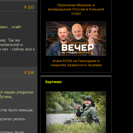
Признание Меркель и
# 103
возвращение России в большой
спорт
ван» , «сайт
мер. Так же
олюбителей и
 нет - сейчас все к
Атака БПЛА на Геленджик и
открытие Ормузского пролива
# 104
Картинки
 от наших упоротых
Путина,
стов было меньше.
длагал резать
 которых были