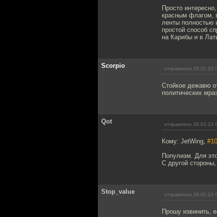
Просто интересно,
красным флагом, г
ленты полностью 
простой способ сп
на Карибы и в Лат
Scorpio
отправлено 28.02.22 
Стойкое дежавю от
политических мраз
Qot
отправлено 28.02.22 
Кому: JetWing,
#1
Популизм. Для это
С другой стороны,
Stop_value
отправлено 28.02.22 
Прошу извинить, е