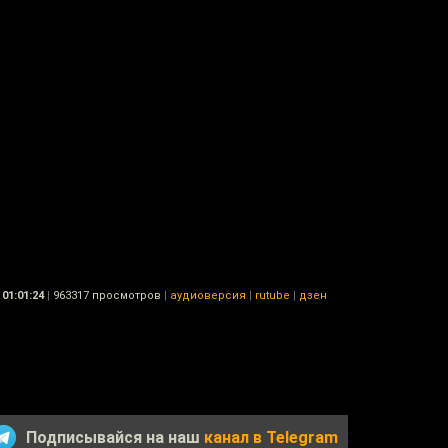
01:01:24
|
963317 просмотров
|
аудиоверсия
|
rutube
|
дзен
Подписывайся на наш
канал в Telegram