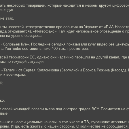
ать некоторых товарищей, которые находятся в некоем другом цифровом
исходит.
 не этак.
енты новостей непосредственно про события на Украине от «РИА Новост
сегда открывается), «Интерфакс». Там идет непрерывное оповещение о 
ане на уровне официоза.
 «Соловьев live». Последние сегодня показывали кучу видео без цензу
на YouToube составил в пике 400 тыс. просмотров.
всей территории ЕС, однако они частично перешли на другой канал, где
имы по текущей ситуации.
 «Телеги» от Сергея Колясникова (Зергулио) и Бориса Рожина (Кассад). 
и к военкорам:
й;
ко.
 своей командой попали вчера под обстрел градов ВСУ. Посмотрел на ф
ивые.
ьные и неофициальные каналы, в том числе и ТВ, публикуют итоговые 
оны. И да, есть жертвы с нашей стороны. О количестве не сообщается,