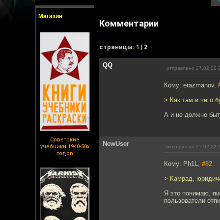
Магазин
Комментарии
cтраницы:
1
| 2
QQ
отправлено 27.02.22 
Кому: erazmanov,
> Как там и чего 
А и не должно быт
Советские
NewUser
учебники 1940-50х
отправлено 27.02.22 
годов
Кому: Ph1L,
#82
> Камрад, юридиче
Я это понимаю, пи
пользователи отп