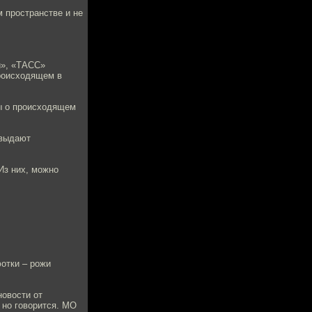
 пространстве и не
и», «ТАСС»
происходящем в
ры о происходящем
 выдают
Из них, можно
отки – рожи
новости от
 но говорится. МО