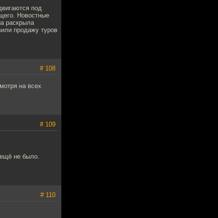
 двигаются под
ящего. Новостные
ша раскрыла
вили продажу туров
# 108
мотря на всех
# 109
 ещё не было.
# 110