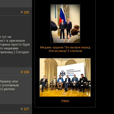
# 105
 тут не
екст в оригинале
сторана просто буря
Медаль ордена "За заслуги перед
то нациками
Отечеством" II степени
признаку.) Сегодня
# 106
Украину или
х уголовным
сс-релизе
РВИО
# 107