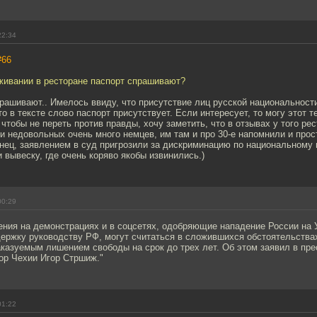
22:34
#66
уживании в ресторане паспорт спрашивают?
прашивают.. Имелось ввиду, что присутствие лиц русской национальности
о в тексте слово паспорт присутствует. Если интересует, то могу этот т
, чтобы не переть против правды, хочу заметить, что в отзывах у того ре
и недовольных очень много немцев, им там и про 30-е напомнили и прос
онец, заявлением в суд пригрозили за дискриминацию по национальному 
 вывеску, где очень коряво якобы извинились.)
00:29
ения на демонстрациях и в соцсетях, одобряющие нападение России на 
ржку руководству РФ, могут считаться в сложившихся обстоятельства
казуемым лишением свободы на срок до трех лет. Об этом заявил в пре
ор Чехии Игор Стршиж."
01:22