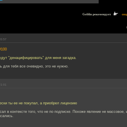
Goblin рекомендует
соз
20:57
#100
будут "денацифицировать" для меня загадка.
ь для тебя все очевидно, это не нужно.
21:01
ски ты ее не покупал, а приобрел лицензию
сал в контексте того, что не по подписке. Похоже явление не массовое,
исались.