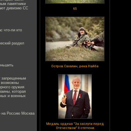
орым памятники
тают дивизию СС
65
с что-ли кто
ческий раздел
еньшить
Остров Сахалин, река Найба
ет запрещенным
о возможны
ерного оружия
раины, которая
ных и военных
о на Россию Москва
Медаль ордена "За заслуги перед
Отечеством" II степени