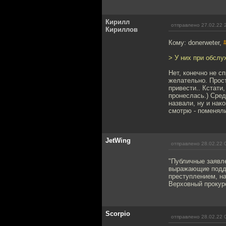
Кирилл
отправлено 27.02.22 
Кириллов
Кому: donerweter,
> У них при обсл
Нет, конечно не с
желательно. Прост
привести.. Кстати
пронеслась.) Сред
назвали, ну и нак
смотрю - поменяли
JetWing
отправлено 28.02.22 
"Публичные заявл
выражающие подде
преступлением, на
Верховный прокур
Scorpio
отправлено 28.02.22 