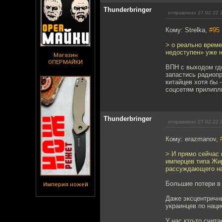
Thunderbringer
отправлено 27.02.22 
Кому: Strelka,
#95
> о реально време
недоступен» уже н
Магазин
ОПЕРМАЙКИ
ВПН с выходом где
запастись радиоп
китайцев хотя бы 
соцсетям прилипл
Thunderbringer
отправлено 27.02.22 
Кому: erazmanov,
> И прямо сейчас 
имперцев типа Жир
рассуждающего на
Большие потери в
Империя ножей
Даже эксцентричны
украинцев по нац
У нас кто-то счит