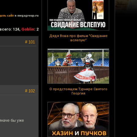
дать сайт
в megagroup.ru
всего: 124,
Goblin
: 2
Дядя Вова про фильм "Свидание
вслепую"
# 101
О предстоящем Турнире Святого
# 102
Георгия
 иначе бы уже