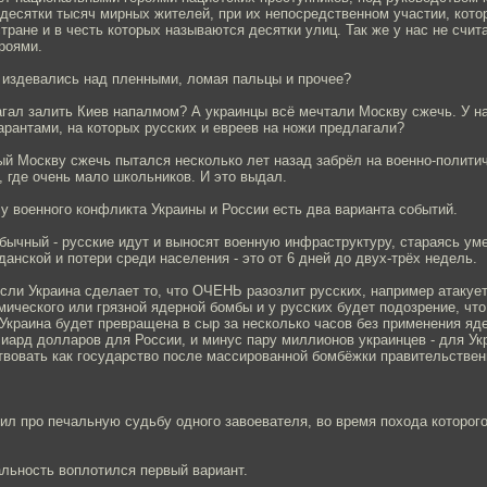
десятки тысяч мирных жителей, при их непосредственном участии, кот
стране и в честь которых называются десятки улиц. Так же у нас не счи
роями.
 издевались над пленными, ломая пальцы и прочее?
гал залить Киев напалмом? А украинцы всё мечтали Москву сжечь. У на
арантами, на которых русских и евреев на ножи предлагали?
ый Москву сжечь пытался несколько лет назад забрёл на военно-полити
 где очень мало школьников. И это выдал.
 у военного конфликта Украины и России есть два варианта событий.
бычный - русские идут и выносят военную инфраструктуру, стараясь ум
анской и потери среди населения - это от 6 дней до двух-трёх недель.
если Украина сделает то, что ОЧЕНЬ разозлит русских, например атаку
ического или грязной ядерной бомбы и у русских будет подозрение, чт
 Украина будет превращена в сыр за несколько часов без применения яд
иард долларов для России, и минус пару миллионов украинцев - для Ук
твовать как государство после массированной бомбёжки правительствен
ил про печальную судьбу одного завоевателя, во время похода которог
альность воплотился первый вариант.