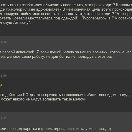
 хоть кто то озаботился объяснить населению, что происходит? Колоны
де триколор или не вдохновляет? В чем конечная цель всего происход
игнорируют войну можно ещё так называть то, что происходит? "Блогер
рятать бретели бюстгальтера под одеждой", "Туроператоры в РФ остано
инскую Америку".
01:35
 первой чеченской. Я всей душой болею за наших военных, которые нес
ей, делают свою работу, не дай бог их не предадут в этот раз.
01:56
06
го действия РФ должны признать незаконными и/или геноцидом, а суда
 может никого не будут волновать такие мелочи.
02:42
сли перевод каретки в форматировании текста у меня съедет.