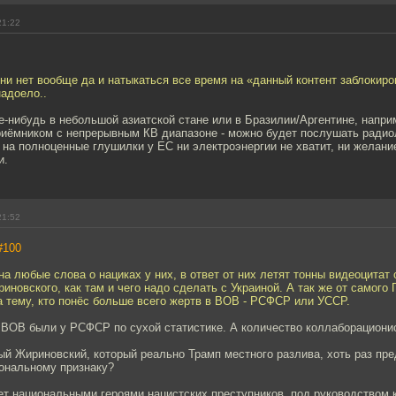
21:22
ни нет вообще да и натыкаться все время на «данный контент заблокиро
адоело..
-нибудь в небольшой азиатской стане или в Бразилии/Аргентине, напри
риёмником с непрерывным КВ диапазоне - можно будет послушать ради
- на полноценные глушилки у ЕС ни электроэнергии не хватит, ни желание
и.
21:52
#100
на любые слова о нациках у них, в ответ от них летят тонны видеоцитат
иновского, как там и чего надо сделать с Украиной. А так же от самого 
 тему, кто понёс больше всего жертв в ВОВ - РСФСР или УССР.
 ВОВ были у РСФСР по сухой статистике. А количество коллаборациони
й Жириновский, который реально Трамп местного разлива, хоть раз пре
иональному признаку?
ает национальными героями нацистских преступников, под руководством