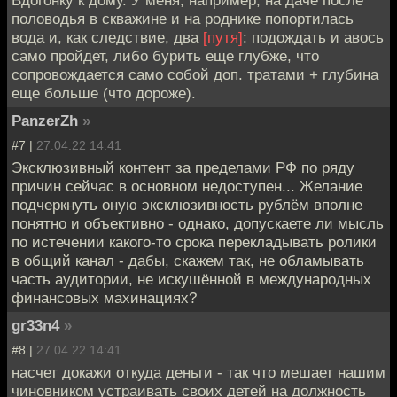
половодья в скважине и на роднике попортилась
вода и, как следствие, два
[путя]
: подождать и авось
само пройдет, либо бурить еще глубже, что
сопровождается само собой доп. тратами + глубина
еще больше (что дороже).
PanzerZh
»
#7 |
27.04.22 14:41
Эксклюзивный контент за пределами РФ по ряду
причин сейчас в основном недоступен... Желание
подчеркнуть оную эксклюзивность рублём вполне
понятно и объективно - однако, допускаете ли мысль
по истечении какого-то срока перекладывать ролики
в общий канал - дабы, скажем так, не обламывать
часть аудитории, не искушённой в международных
финансовых махинациях?
gr33n4
»
#8 |
27.04.22 14:41
насчет докажи откуда деньги - так что мешает нашим
чиновником устраивать своих детей на должность