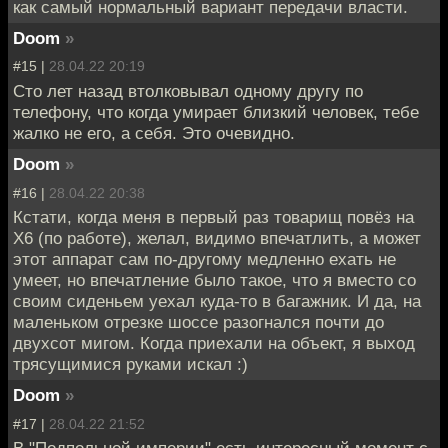
как самый нормальный вариант передачи власти.
Doom
»
#15 |
28.04.22 20:19
Сто лет назад втолковывал одному другу по
телефону, что когда умирает близкий человек, тебе
жалко не его, а себя. Это очевидно.
Doom
»
#16 |
28.04.22 20:38
Кстати, когда меня в первый раз товарищ повёз на
Х6 (по работе), желал, видимо впечатлить, а может
этот аппарат сам по-другому медленно ехать не
умеет, но впечатление было такое, что я вместо со
своим сиденьем уехал куда-то в багажник. И да, на
маленьком отрезке шоссе разогнался почти до
двухсот мигом. Когда приехали на объект, я выход
трясущимися руками искал :)
Doom
»
#17 |
28.04.22 21:52