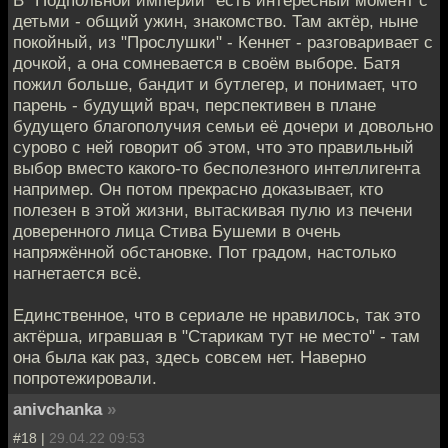
В "Подпольной империи" есть интересный момент с
детьми - общий ужин, знакомство. Там актёр, ныне
покойный, из "Прослушки" - Кеннет - разговаривает с
дочкой, а она сомневается в своём выборе. Батя
пожил больше, бандит и бутлегер, и понимает, что
парень - будущий врач, перспективен в плане
будущего благополучия семьи её дочери и довольно
сурово с ней говорит об этом, что это правильный
выбор вместо какого-то бесполезного интеллигента
например. Он потом прекрасно доказывает, кто
полезен в этой жизни, вытаскивая пулю из печени
доверенного лица Стива Бушеми в очень
напряжённой обстановке. Пот градом, настолько
нагнетается всё.
Единственное, что в сериале не нравилось, так это
актёрша, игравшая в "Старикам тут не место" - там
она была как раз, здесь совсем нет. Наверно
попротежировали.
anivchanka
»
#18 |
29.04.22 09:53