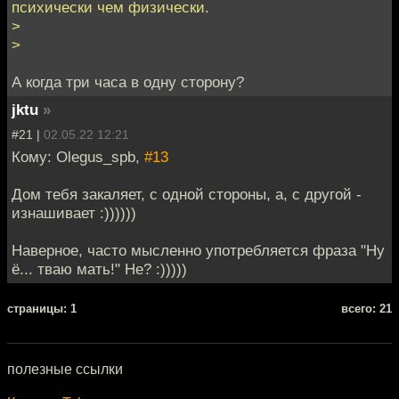
психически чем физически.
>
>
А когда три часа в одну сторону?
jktu
»
#21 |
02.05.22 12:21
Кому: Olegus_spb,
#13
Дом тебя закаляет, с одной стороны, а, с другой -
изнашивает :))))))
Наверное, часто мысленно употребляется фраза "Ну
ё... тваю мать!" Не? :)))))
cтраницы: 1
всего: 21
полезные ссылки