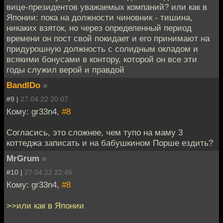
вице-президентов уважаемых компаний? или как в
Японии: пока на должности чиновник - тишина,
никаких взяток, но через определенный период
времени он пост свой покидает и его принимают на
придурошную должность с солидным окладом и
всякими бонусами в контору, которой он все эти
годы служил верой и правдой
BandIDo
»
#9 |
27.04.22 20:07
Кому: gr33n4,
#8
Согласись, это сложнее, чем тупо на маму 3
коттеджа записать и на бабушкином Порше ездить?
MrGrum
»
#10 |
27.04.22 22:45
Кому: gr33n4,
#8
>>или как в Японии