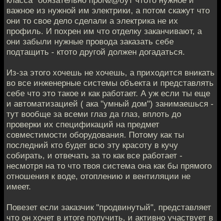
класса" обязательно про№@бут чтото нужное и
важное из нужной им электрики, а потом скажут что
они то свое дело сделали а электрика не их
профиль. И похрен им что отделку заканчивают, а
они забыли нужные провода заказать себе
подтащить - ктото другой должен догадаться.
Из-за этого хочешь не хочешь, а приходится вникать
во все инженерные системы объекта и представлять
себе что это такое и как работает. А уж если ты еще
и автоматизацией ( ака "умный дом") занимаешься -
тут вообще за всеми глаз да глаз, вплоть до
проверки их спецификаций на предмет
совместимости оборудования. Потому как ты
последний кто будет всю эту красоту в кучу
собирать, и отвечать за то как все работает -
несмотря на то что твоя система она как бы прямого
отношения к воде, отоплению и вентиляции не
имеет.
Повезет если заказчик "продвинутый", представляет
что он хочет в итоге получить, и активно участвует в