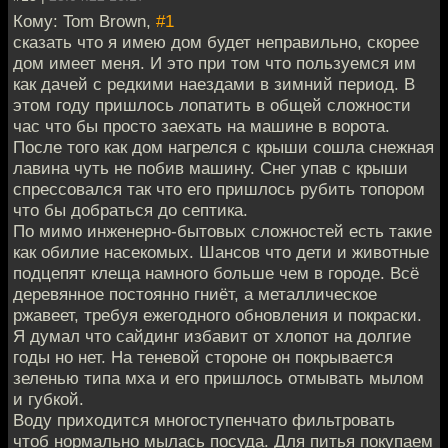
Кому: Tom Brown,
#1
сказать что я имею дом будет неправильно, скорее
дом имеет меня. И это при том что пользуемся им
как дачей с редкими наездами в зимний период. В
этом году пришлось лопатить в общей сложности
час что бы просто заехать на машине в ворота.
После того как дом нагрелся с крыши сошла снежная
лавина чуть не побив машину. Снег упав с крыши
спрессовался так что его пришлось рубить топором
что бы добраться до септика.
По мимо инженерно-бытовых сложностей есть такие
как обилие насекомых. Шансов что дети и животные
подцепят клеща намного больше чем в городе. Всё
деревянное постоянно гниёт, а металлическое
ржавеет, требуя ежегодного обновления и покраски.
Я думал что сайдинг избавит от хлопот на долгие
годы но нет. На теневой стороне он покрывается
зеленью типа мха и его пришлось отмывать мылом
и губкой.
Воду приходится многоступенчато фильтровать
чтоб нормально мылась посуда. Для питья покупаем