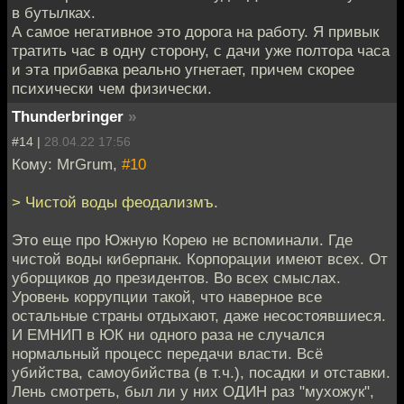
в бутылках.
А самое негативное это дорога на работу. Я привык
тратить час в одну сторону, с дачи уже полтора часа
и эта прибавка реально угнетает, причем скорее
психически чем физически.
Thunderbringer
»
#14 |
28.04.22 17:56
Кому: MrGrum,
#10
> Чистой воды феодализмъ.
Это еще про Южную Корею не вспоминали. Где
чистой воды киберпанк. Корпорации имеют всех. От
уборщиков до президентов. Во всех смыслах.
Уровень коррупции такой, что наверное все
остальные страны отдыхают, даже несостоявшиеся.
И ЕМНИП в ЮК ни одного раза не случался
нормальный процесс передачи власти. Всё
убийства, самоубийства (в т.ч.), посадки и отставки.
Лень смотреть, был ли у них ОДИН раз "мухожук",