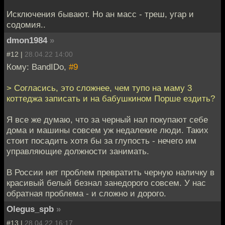
Исключения бывают. Но ан масс - треш, угар и
содомия..
dmon1984
»
#12 |
28.04.22 14:00
Кому: BandIDo,
#9
> Согласись, это сложнее, чем тупо на маму 3
коттеджа записать и на бабушкином Порше ездить?
Я все же думаю, что за черный нал покупают себе
дома и машины совсем уж недалекие люди. Таких
стоит посадить хотя бы за глупость - нечего им
управляющие должности занимать.
В России нет проблем превратить черную наличку в
красивый белый безнал занедорого совсем. У нас
обратная проблема - и сложно и дорого.
Olegus_spb
»
#13 |
28.04.22 16:17