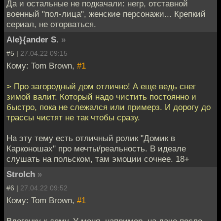
Да и остальные не подкачали: негр, отставной
военный "пол-лица", женские персонажи... Крепкий
сериал, не оторваться.
Ale}{ander S.
»
#5 |
27.04.22 09:15
Кому: Tom Brown,
#1
> Про загородный дом отлично! А еще ведь снег
зимой валит. Который надо чистить постоянно и
быстро, пока не слежался или примерз. И дорогу до
трассы чистят не так чтобы сразу.
На эту тему есть отличный ролик "Домик в
Карконошах" про мечты/реальность. В идеале
слушать на польском, там эмоции сочнее. 18+
Strolch
»
#6 |
27.04.22 09:52
Кому: Tom Brown,
#1
Вдогонку к дому. У меня, например, на даче после