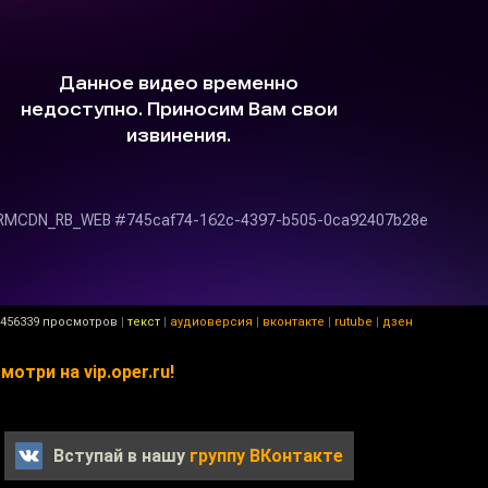
456339 просмотров
|
текст
|
аудиоверсия
|
вконтакте
|
rutube
|
дзен
три на vip.oper.ru!
Вступай в нашу
группу ВКонтакте