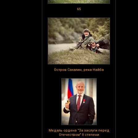
65
Остров Сахалин, река Найба
Медаль ордена "За заслуги перед
Отечеством" II степени