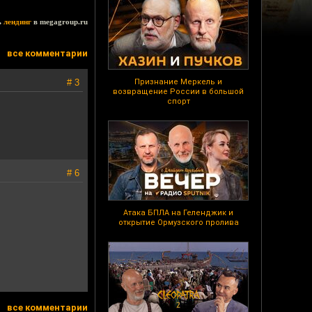
ь
лендинг
в megagroup.ru
все комментарии
# 3
Признание Меркель и
возвращение России в большой
спорт
# 6
Атака БПЛА на Геленджик и
открытие Ормузского пролива
все комментарии