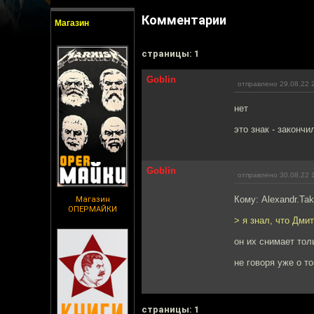
Комментарии
Магазин
cтраницы: 1
Goblin
отправлено 29.08.22 
нет
это знак - законч
Goblin
отправлено 30.08.22 
Кому: Alexandr.Ta
Магазин
ОПЕРМАЙКИ
> я знал, что Дми
он их снимает тол
не говоря уже о т
cтраницы: 1