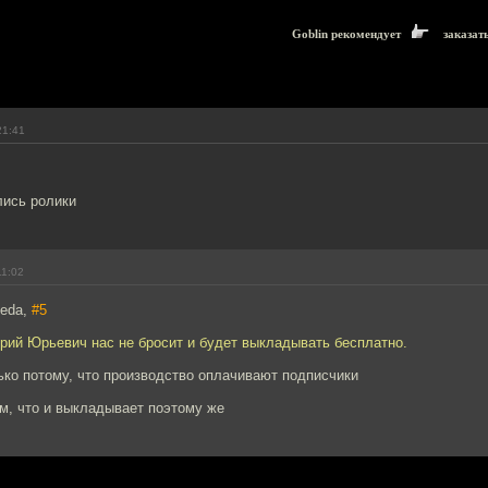
Goblin рекомендует
заказат
21:41
ились ролики
11:02
keda,
#5
трий Юрьевич нас не бросит и будет выкладывать бесплатно.
ько потому, что производство оплачивают подписчики
ом, что и выкладывает поэтому же