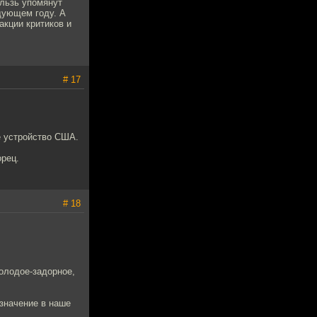
ользь упомянут
дующем году. А
акции критиков и
# 17
е устройство США.
орец.
# 18
молодое-задорное,
 значение в наше