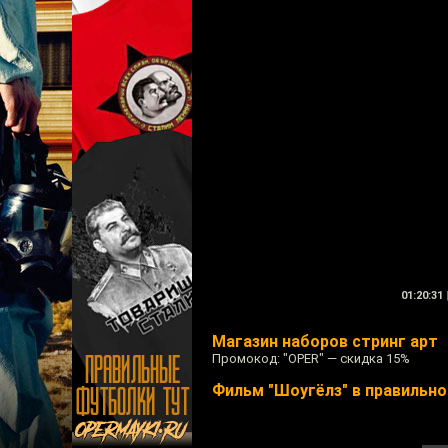
01:20:31
Магазин наборов стринг арт
Промокод: "OPER" — скидка 15%
Фильм "Шоугёлз" в правильно