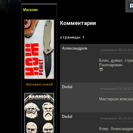
Магазин
Комментарии
cтраницы: 1
Александров
отправлено 05.10.22 
Блин, думал, стрин
Разочарован.
😎
Империя ножей
Dedal
отправлено 05.10.22 
Мастерски вписали
Dedal
отправлено 05.10.22 
Кому: Александро