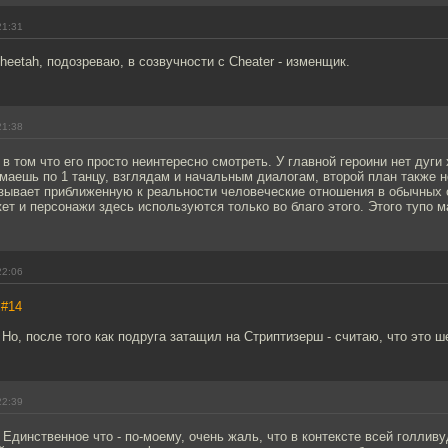
21:31
eetah, подозреваю, в созвучности с Cheater - изменщик.
21:38
 том что его просто неинтересно смотреть. У главной героини нет дуги 
маешь по 1 танцу, взглядам и начальным диалогам, второй план также 
азывает приближенную к реальности человеческие отношения в обычных 
ет и персонажи здесь используются только во благо этого. Этого тупо 
22:06
,
#14
 Но, после того как подруга затащил на Стриптизерш - считаю, что это ш
22:39
 Единственное что - по-моему, очень жаль, что в контексте всей голливу