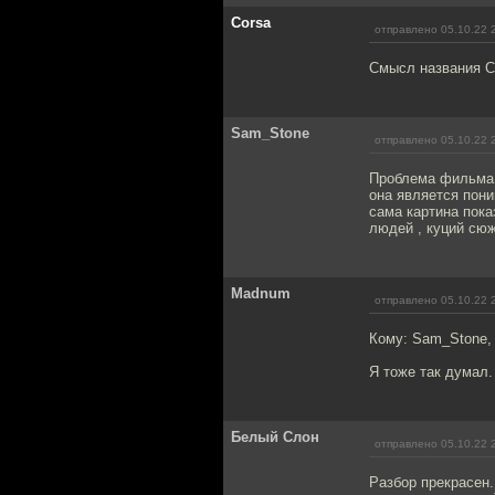
Corsa
отправлено 05.10.22 
Смысл названия Ch
Sam_Stone
отправлено 05.10.22 
Проблема фильма в
она является пони
сама картина пок
людей , куций сюж
Madnum
отправлено 05.10.22 
Кому: Sam_Stone
Я тоже так думал.
Белый Слон
отправлено 05.10.22 
Разбор прекрасен.