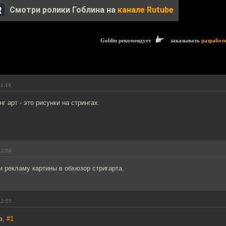
Смотри ролики Гоблина на
канале Rutube
Goblin рекомендует
заказывать
разработ
11:19
г арт - это рисунки на стрингах.
12:54
 рекламу картины в обхюзор стригарта.
12:55
в,
#1