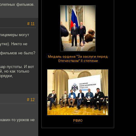
колепных фильмов.
# 11
 лицемеры могут
тке). Никто не
нофильмов не было?
Медаль ордена "За заслуги перед
Отечеством" II степени
шар пустоты. И вот
, но как только
орядки,
# 12
каких-то уроков не
РВИО