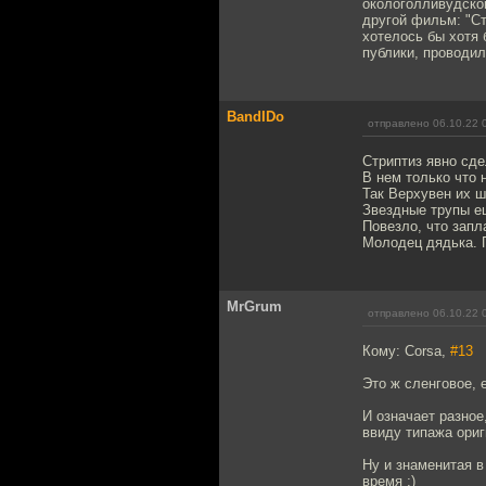
окологолливудской
другой фильм: "С
хотелось бы хотя 
публики, проводи
BandIDo
отправлено 06.10.22 
Стриптиз явно сде
В нем только что 
Так Верхувен их ш
Звездные трупы е
Повезло, что запл
Молодец дядька. П
MrGrum
отправлено 06.10.22 
Кому: Corsa,
#13
Это ж сленговое, 
И означает разное
ввиду типажа ориг
Ну и знаменитая в
время ;)