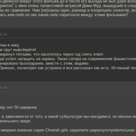
 движухи вокруг этого фильма до и после его выхода не был даже вск
триптиз" с явно очень талантливой актрисой Деми Мур, вышедший в сле
бы их сравнения. Чем (не)хорош один, разница в концепциях сюжетов, ре
лись кем-либо из них какие-либо параллели между этими фильмами?
00:30
лан в пику.
не орут вывсёврёти!
варкнул гёлзами, что захотелось через год снять ответ.
щё успел затащить на экраны. Такая сатира на современном фашистско
анировано былозаранее, вместе с этим, видимо.
риехал, посмотрел как устроено и все рассказал как есть. Истинный тв
00:35
ему лет 50 наверное.
, в зависимости от того, в какой субкультуре мы находимся, но обычно 
инального зверя.
 америке книжная серия Cheetah girls закрепила широкоупотребительное