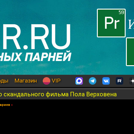
оды
Магазин
VIP
го скандального фильма Пола Верховена
ариев
»