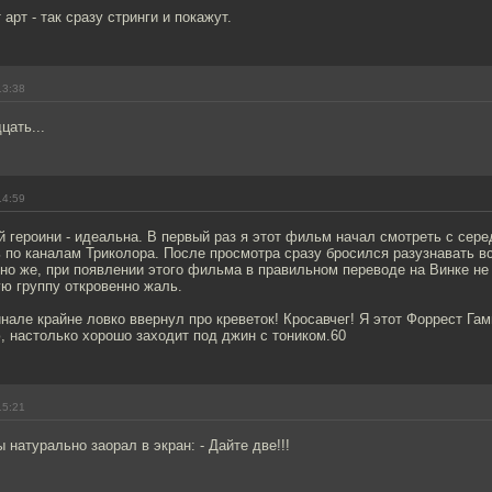
арт - так сразу стринги и покажут.
13:38
цать...
14:59
 героини - идеальна. В первый раз я этот фильм начал смотреть с сере
 по каналам Триколора. После просмотра сразу бросился разузнавать в
но же, при появлении этого фильма в правильном переводе на Винке н
ю группу откровенно жаль.
нале крайне ловко ввернул про креветок! Кросавчег! Я этот Форрест Гам
, настолько хорошо заходит под джин с тоником.60
15:21
 натурально заорал в экран: - Дайте две!!!