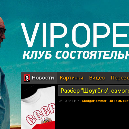
Картинки
Видео
Перев
Новости
Разбор "Шоугёлз", само
05.10.22 11:14 |
SledgeHammer
|
40 коммент