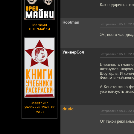
Как подаришь этот 
Rootman
отправлено 05.10.22 
Магазин
ОПЕРМАЙКИ
Эх, всего час двад
УниверСол
отправлено 05.10.22 
Внешность главной
наткнулся, шарясь
Шоугёрлз. И конеч
Фильм и съёмочну
А Константин в фи
уже наизусть знаю
Советские
учебники 1940-50х
drudd
отправлено 05.10.22 
годов
От такой рекламмы