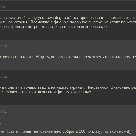
15:41
английском: "Eating your own dog food", которое означает - пользоваться
ой ты работаешь. Возможно в фильме подобное выражение стоит понимат
верен, фильм смотрел давно, и не в настоящем переводе...
16:33
отличного фильма. Надо будет обязательно посмотреть в правильном пе
18:32
огда фильма только вышла на наших экранах. Понравился. Знакомые, р
 и прочих агенствах называли фильм жизненным.
18:51
.
а, Плоть+Кровь, действительно собрала 100 по миру, только тысяч))).