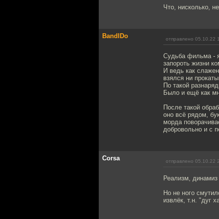
Что, нисколько, 
BandIDo
отправлено 05.10.22 
Судьба фильма - 
запороть жизни ко
И ведь как слажен
взялся ни прокаты
По такой разнаряд
Было и ещё как мн
После такой обраб
оно всё рядом, бу
морда поворачивае
добровольно и с п
Corsa
отправлено 05.10.22 
Реализм, динамиз 
Но не ного смутил
извлёк, т.н. "дуг 