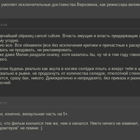
не умоляет исключительные достоинства Верховена, как режиссера вели
19:48
ярчайший образец cancel culture. Власть имущие и власть придержащие
му угодно.
но все. Все обнажили (все без исключения критики и причастные к раскру
вать ни продавать, ни рекламировать.
ке даже Малин раздали охапку, хотя казалось бы, ну чё в том году гов
ого.
отки будешь реально как акула в косяке селёдки плыть а вокруг тебя в 
квально в рывке, не продохнуть от количества селедок, птюлотной стеной
тся, сразу бах, никого. Демократично и непредвзято, без приказа и разн
есней.
20:12
и, конечно, визаульная часть на 5+.
о, что фильм кончился тем же, чем и начался. Никто ничего не изменил, 
характеров" не помню :)