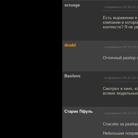
scruoge
отправлено 05.10.22 
Есть выражение в 
компании в котор
контексте? Я не у
drudd
отправлено 05.10.22 
Отличный разбор 
Basilevs
отправлено 05.10.22 
Смотрел в кино, к
всяких модельных
Старик Пфуль
отправлено 05.10.22 
Спасибо за разбор
Небольшая поправк