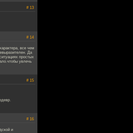
# 13
# 14
характера, все чем
невыразителен. Да
ситуациях простых
мало.чтобы увлечь
# 15
едевр.
# 16
дской и