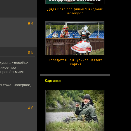
Дядя Вова про фильм "Свидание
вслепую"
# 4
# 5
О предстоящем Турнире Святого
дины - случайно
Георгия
сякое про
е прошёл мимо.
Картинки
п тоже, наверное,
# 6