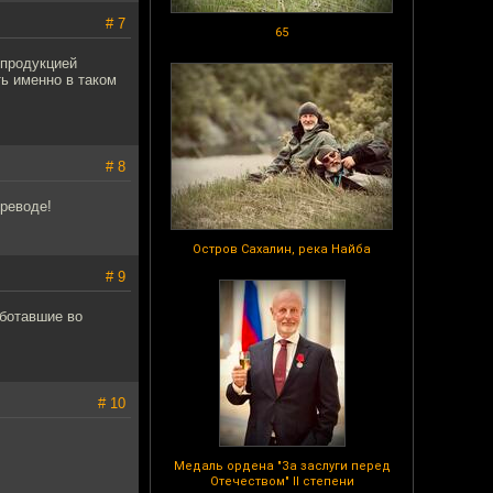
# 7
65
 продукцией
ь именно в таком
# 8
реводе!
Остров Сахалин, река Найба
# 9
аботавшие во
# 10
Медаль ордена "За заслуги перед
Отечеством" II степени