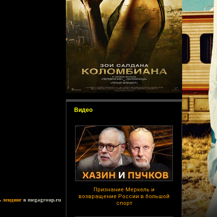
Видео
Признание Меркель и
возвращение России в большой
ь
лендинг
в megagroup.ru
спорт