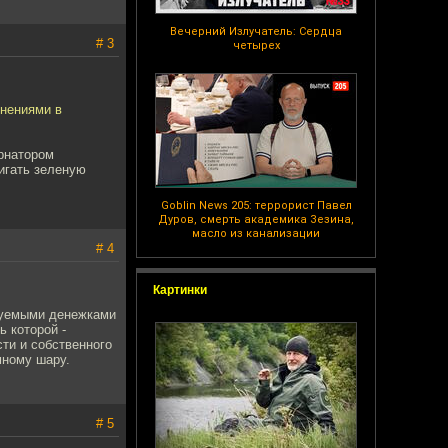
Вечерний Излучатель: Сердца
# 3
четырех
онениями в
ернатором
игать зеленую
Goblin News 205: террорист Павел
Дуров, смерть академика Зезина,
масло из канализации
# 4
Картинки
ебуемыми денежками
 которой -
ти и собственного
мному шару.
# 5