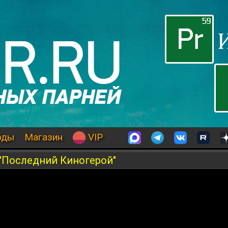
оды
Магазин
VIP
"Последний Киногерой"