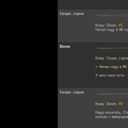
Скоро_сорок
отправлено 31.03.23 
Кому: Doom,
#5
Читал году в 96 
Doom
отправлено 31.03.23 
Кому: Скоро_соро
> Читал году в 96
У него своя есть -
Скоро_сорок
отправлено 01.04.23 
Кому: Doom,
#9
Надо почитать. Сп
полках с мемуара