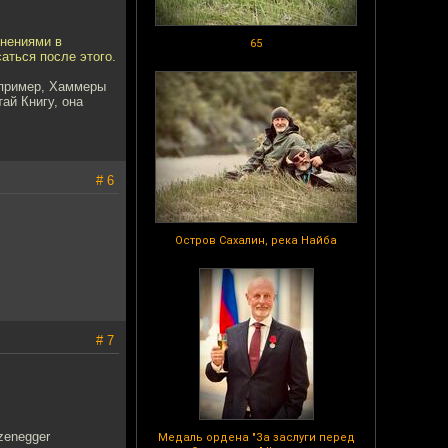
онениями в
65
саться после этого.
Например, Хаммеры
ай Книгу, она
# 6
Остров Сахалин, река Найба
# 7
zenegger
Медаль ордена "За заслуги перед