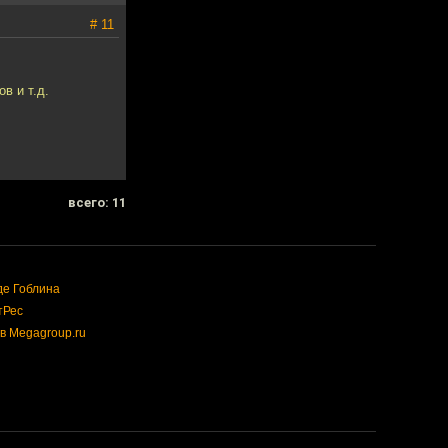
# 11
в и т.д.
всего: 11
де Гоблина
тРес
в Megagroup.ru