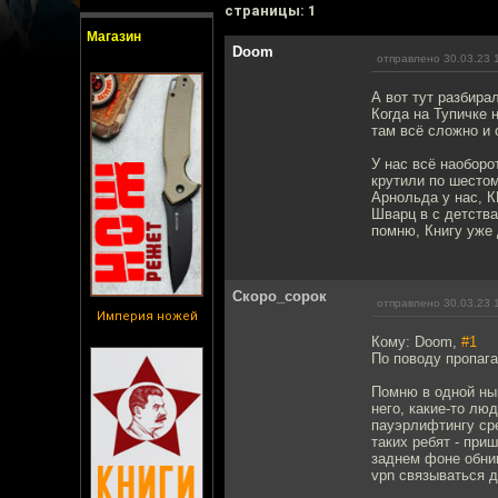
cтраницы: 1
Магазин
Doom
отправлено 30.03.23 
А вот тут разбира
Когда на Тупичке 
там всё сложно и 
У нас всё наоборо
крутили по шестом
Арнольда у нас, К
Шварц в с детства
помню, Книгу уже 
Скоро_сорок
отправлено 30.03.23 
Империя ножей
Кому: Doom,
#1
По поводу пропаг
Помню в одной ны
него, какие-то лю
пауэрлифтингу сре
таких ребят - при
заднем фоне обним
vpn связываться д