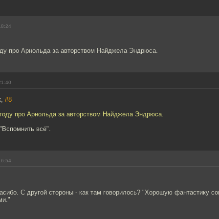
18:24
году про Арнольда за авторством Найджела Эндрюса.
21:40
к,
#8
 году про Арнольда за авторством Найджела Эндрюса.
 "Вспомнить всё".
16:54
асибо. С другой стороны - как там говорилось? "Хорошую фантастику со
ми."