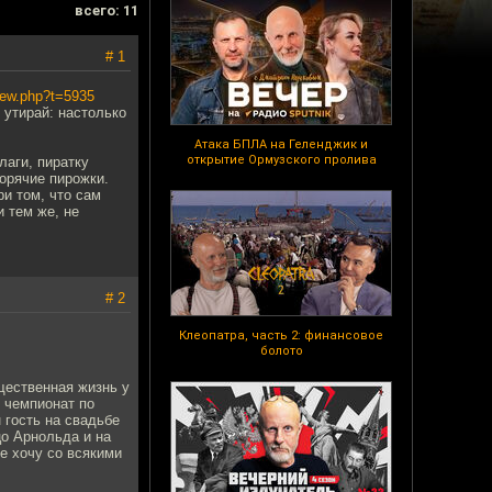
всего: 11
# 1
view.php?t=5935
 утирай: настолько
Атака БПЛА на Геленджик и
открытие Ормузского пролива
лаги, пиратку
орячие пирожки.
ри том, что сам
и тем же, не
# 2
Клеопатра, часть 2: финансовое
болото
щественная жизнь у
- чемпионат по
 гость на свадьбе
цо Арнольда и на
е хочу со всякими