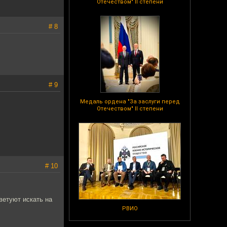
Отечеством" II степени
# 8
# 9
Медаль ордена "За заслуги перед
Отечеством" II степени
# 10
ветуют искать на
РВИО