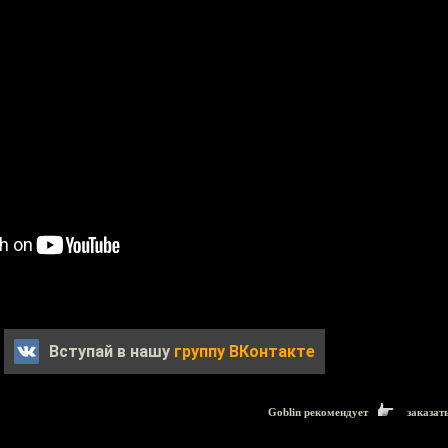
Вступай в нашу
группу ВКонтакте
Goblin рекомендует
заказат