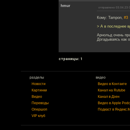
hmur
отправлено 03.04.23 
Кому: Tampon,
#3
> А в последнее в
Арнольд очень пр
Догадываясь как о
cтраницы: 1
разделы
видео
Новости
Видео в Контакте
Картинки
Канал на Rutube
Видео
Канал в Дзен
Переводы
Видео в Apple Podc
Опершоп
Подкаст в Яндекс.
VIP клуб