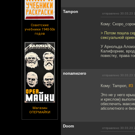
Tampon
отправлено 30.03.23 
Кому: Скоро_соро
Советские
учебники 1940-50х
> Потом пошла се
годов
сексуальной ориен
У Арнольда Алоизо
Калифорнии, врод
повестку, права г
nonamezero
отправлено 30.03.23 
Кому: Tampon,
#3
Это не у него кры
и креслом) выполн
обеспечить макси
Магазин
абсолютного и без
ОПЕРМАЙКИ
Doom
отправлено 30.03.23 