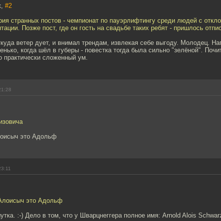
к,
#2
рия странных постов - чемпионат по пауэрлифтингу среди людей с откл
тации. Позже пост, где он гость на свадьбе таких ребят - пришлось отпи
ткуда ветер дует, и внимал трендам, извлекая себе выгоду. Молодец. 
енько, когда шёл в губеры - повестка тогда была сильно "зелёной". Почит
о практически сложенный ум.
21:28
изовича
лоисыч это Адольф
23:11
 Алоисыч это Адольф
тка. :-) Дело в том, что у Шварцнеггера полное имя: Arnold Alois Schwar