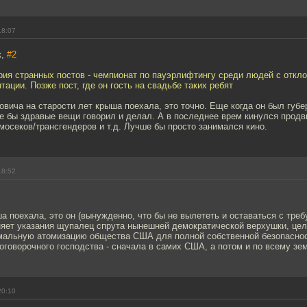
18:07
к,
#2
рия странных постов - чемпионат по пауэрлифтингу среди людей с откл
тации. Позже пост, где он гость на свадьбе таких ребят
вича на старости лет крыша поехала, это точно. Еще когда он был губ
е бы здравые вещи говорил и делал. А в последнее врем кинулся продв
омосеков/трансгендеров и т.д. Лучше бы просто занимался кино.
18:52
ша поехала, это он (вынужденно, что бы не вылететь и оставаться с тр
яет указания щупалец спрута нынешней демократической верхушки, цель
мальную атомизацию общества США для полной собственной безопаснос
оговорочного господства - сначала в самих США, а потом и по всему зе
20:10