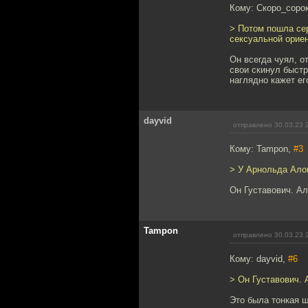
Кому: Скоро_соро
> Потом пошла се
сексуальной ориен
Он всегда чуял, о
свои скинул быстр
наглядно кажет ег
dayvid
отправлено 30.03.23 
Кому: Tampon,
#3
> У Арнольда Ало
Он Густавович. А
Tampon
отправлено 30.03.23 
Кому: dayvid,
#6
> Он Густавович.
Это была тонкая шу