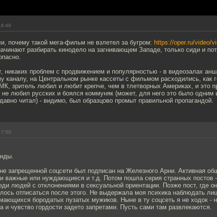
16:49
ли, почему такой мега-фильм не взлетел за бугром:
https://oper.ru/video/
начинают разбирать кинодело на загнивающем Западе, только сиди и пот
опасно.
т, никаких проблем с продвижением и популярностью - в видеозалах анш
у каналу, на Центральном рынке кассеты с фильмом расходились, как г
МК, зритель любил и любит крепче, чем в тлетворных Америках, и это п
 не любил русских и боялся коммуняк (может, для него это было одним 
давно читал) - видимо, был образцово промыт правильной пропагандой.
17:50
анды.
не запрещенной соцсети был подписан на Железного Арни. Активная об
ди важные или нуждающиеся и т.д. Потом пошла серия странных постов 
ди людей с отклонениями в сексуальной ориентации. Позже пост, где он
шлось отписаться после этого. Не выдержала моя психика наблюдать ли
ающихся бородатых пузатых мужиков. Ныне в ту соцсеть я не ходок - н
а и чувство гордости задето запретами. Пусть сами там развлекаются.