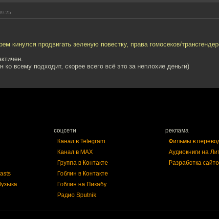
09:25
рем кинулся продвигать зеленую повестку, права гомосеков/трансгендеро
актичен.
н ко всему подходит, скорее всего всё это за неплохие деньги)
соцсети
реклама
Канал в Telegram
Фильмы в перево
Канал в MAX
Аудиокниги на Ли
Группа в Контакте
Разработка сайто
asts
Гоблин в Контакте
Музыка
Гоблин на Пикабу
Радио Sputnik