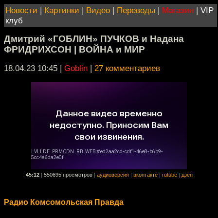
Новости
|
Картинки
|
Видео
|
Переводы
|
Магазин
|
VIP
клуб
Дмитрий «ГОБЛИН» ПУЧКОВ и Надана
ФРИДРИХСОН | ВОЙНА и МИР
18.04.23 10:45
|
Goblin
|
27 комментариев
45:12
|
550695 просмотров
|
аудиоверсия
|
вконтакте
|
rutube
|
дзен
Радио Комсомольская Правда