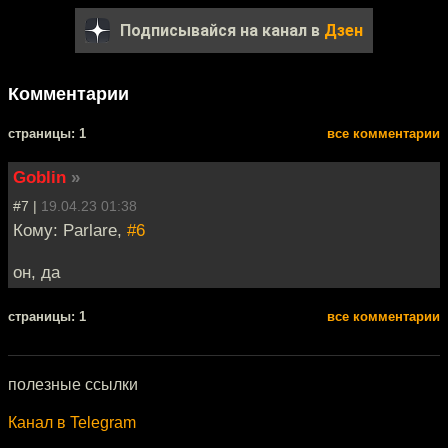
Подписывайся на канал в
Дзен
Комментарии
cтраницы: 1
все комментарии
Goblin
»
#7 |
19.04.23 01:38
Кому: Parlare,
#6
он, да
cтраницы: 1
все комментарии
полезные ссылки
Канал в Telegram