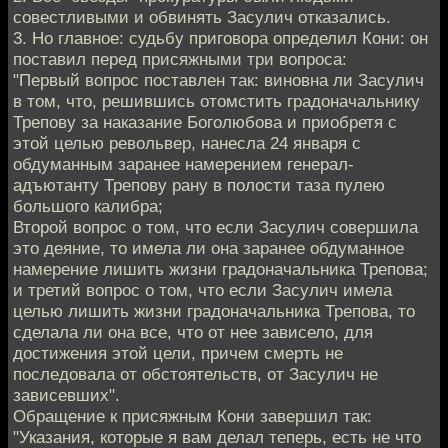
совестливыми и обвинять Засулич отказались.
3. Но главное: судьбу приговора определил Кони: он
поставил перед присяжными три вопроса:
"Первый вопрос поставлен так: виновна ли Засулич
в том, что, решившись отомстить градоначальнику
Трепову за наказание Боголюбова и приобретя с
этой целью револьвер, нанесла 24 января с
обдуманным заранее намерением генерал-
адъютанту Трепову рану в полости таза пулею
большого калибра;
Второй вопрос о том, что если Засулич совершила
это деяние, то имела ли она заранее обдуманное
намерение лишить жизни градоначальника Трепова;
и третий вопрос о том, что если Засулич имела
целью лишить жизни градоначальника Трепова, то
сделала ли она все, что от нее зависело, для
достижения этой цели, причем смерть не
последовала от обстоятельств, от Засулич не
зависевших".
Обращение к присяжным Кони завершил так:
"Указания, которые я вам делал теперь, есть не что