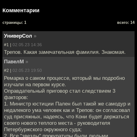
Комментарии
cтраницы: 1
всего: 14
УниверСол
»
#1 |
02.05.23 14:36
Трепов. Какая замечательная фамилия. Знакомая.
ПавелМ
»
#2 |
02.05.23 19:50
Ремарка о самом процессе, который мы подробно
изучали на первом курсе.
Оправдательный приговор стал следствием 3
факторов:
1. Министр юстиции Пален был такой же самодур и
недалекого ума человек как и Трепов: он согласовал
суд присяжных, надеясь, что Кони будет держаться
своего нового теплого места - руководителя
Петербуржского окружного суда;
2. Все "звезды" прокуратуры были людьми