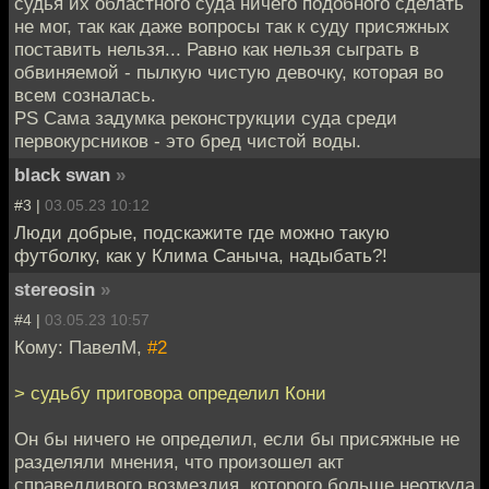
судья их областного суда ничего подобного сделать
не мог, так как даже вопросы так к суду присяжных
поставить нельзя... Равно как нельзя сыграть в
обвиняемой - пылкую чистую девочку, которая во
всем созналась.
PS Сама задумка реконструкции суда среди
первокурсников - это бред чистой воды.
black swan
»
#3 |
03.05.23 10:12
Люди добрые, подскажите где можно такую
футболку, как у Клима Саныча, надыбать?!
stereosin
»
#4 |
03.05.23 10:57
Кому: ПавелМ,
#2
> судьбу приговора определил Кони
Он бы ничего не определил, если бы присяжные не
разделяли мнения, что произошел акт
справедливого возмездия, которого больше неоткуда