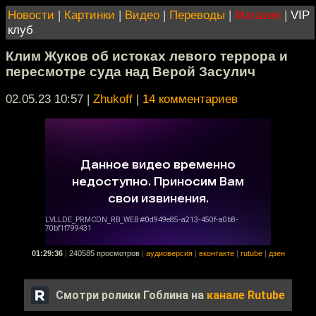
Новости
|
Картинки
|
Видео
|
Переводы
|
Магазин
|
VIP
клуб
Клим Жуков об истоках левого террора и
пересмотре суда над Верой Засулич
02.05.23 10:57
|
Zhukoff
|
14 комментариев
01:29:36
|
240585 просмотров
|
аудиоверсия
|
вконтакте
|
rutube
|
дзен
Смотри ролики Гоблина на
канале Rutube