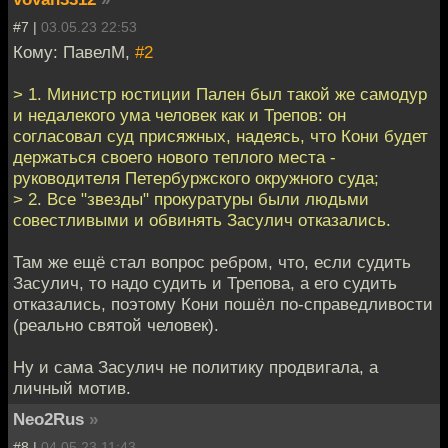
#7 |
03.05.23 22:53
Кому: ПавелМ,
#2
> 1. Министр юстиции Пален был такой же самодур
и недалекого ума человек как и Трепов: он
согласовал суд присяжных, надеясь, что Кони будет
держаться своего нового теплого места -
руководителя Петербуржского окружного суда;
> 2. Все "звезды" прокуратуры были людьми
совестливыми и обвинять Засулич отказались.
Там же ещё стал вопрос ребром, что, если судить
Засулич, то надо судить и Трепова, а его судить
отказались, поэтому Кони пошёл по-справедливости
(реально святой человек).
Ну и сама Засулич не политику продвигала, а
личный мотив.
Neo2Rus
»
#8 |
04.05.23 11:43