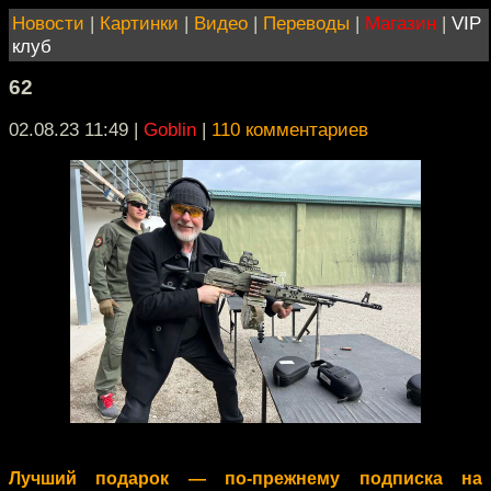
Новости
|
Картинки
|
Видео
|
Переводы
|
Магазин
|
VIP
клуб
62
02.08.23 11:49
|
Goblin
|
110 комментариев
Лучший подарок — по-прежнему подписка на