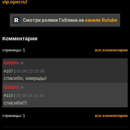
vip.oper.ru!
Смотри ролики Гоблина на
канале Rutube
Комментарии
cтраницы: 1
все комментарии
Goblin
»
#107 |
03.08.23 23:08
спасибо, камрады!
Goblin
»
#110 |
05.08.23 15:40
спасиба!!!
cтраницы: 1
все комментарии