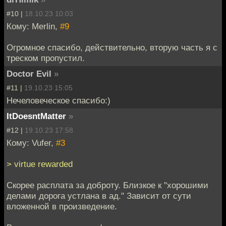
#10 |
18.10.23 10:03
Кому: Merlin,
#9
Огромное спасибо, действительно, вторую часть я с
треском пропустил.
Doctor Evil
»
#11 |
19.10.23 15:05
Нечеловеческое спасибо:)
ItDoesntMatter
»
#12 |
19.10.23 17:58
Кому: Vufer,
#3
> virtue rewarded
Скорее расплата за доброту. Близкое к "хорошими
делами дорога устлана в ад." Зависит от сути
вложенной в произведение.