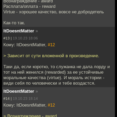
Вознаграждение - award
Расплата/оплата - reward
Virtue - хорошее качество, вовсе не добродетель
Как-то так.
ItDoesntMatter
»
#13 |
19.10.23 18:06
Кому: ItDoesntMatter,
#12
> Зависит от сути вложенной в произведение.
Таки да, если коротко, то служанка не дала лорду и
тот на ней женился (rewarded) за ее устойчивые
моральные качества (virtue). И мораль истории -
види себя по человечески и тебе воздастся.
ItDoesntMatter
»
#14 |
19.10.23 18:14
Кому: ItDoesntMatter,
#12
> Вознаграждение - award