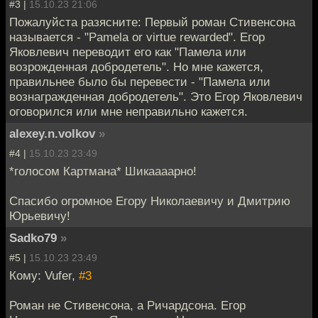
#3 |
15.10.23 21:06
Пожалуйста разясните: Первый роман Стивенсона
называется - "Pamela or virtue rewarded". Егор
Яковлевич переводит его как "Памела или
возрожденная добродетель". Но мне кажется,
правильнее было бы перевести - "Памела или
вознагражденная добродетель". Это Егор Яковлевич
оговорился или мне неправильно кажется.
alexey.n.volkov
»
#4 |
15.10.23 23:49
*голосом Картмана* Шикаааарно!
Спасибо огромное Егору Николаевичу и Дмитрию
Юрьевичу!
Sadko79
»
#5 |
15.10.23 23:49
Кому: Vufer,
#3
Роман не Стивенсона, а Ричардсона. Егор