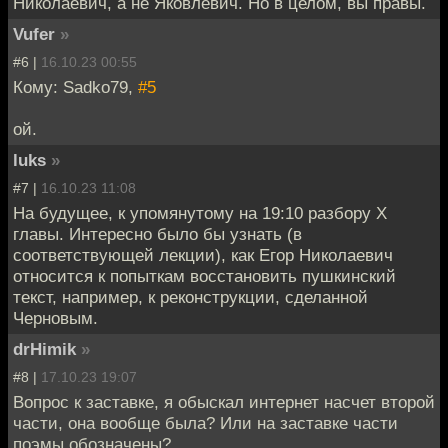
Николаевич, а не Яковлевич. Но в целом, вы правы.
Vufer
»
#6 |
16.10.23 00:55
Кому: Sadko79,
#5
ой.
luks
»
#7 |
16.10.23 11:08
На будущее, к упомянутому на 19:10 разбору X
главы. Интересно было бы узнать (в
соответствующей лекции), как Егор Николаевич
относится к попыткам восстановить пушкинский
текст, например, к реконструкции, сделанной
Черновым.
drHimik
»
#8 |
17.10.23 19:07
Вопрос к заставке, я обыскал интернет насчет второй
части, она вообще была? Или на заставке части
поэмы обозначены?