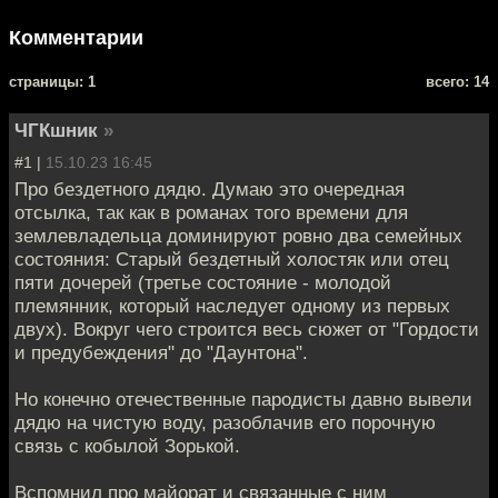
Комментарии
cтраницы: 1
всего: 14
ЧГКшник
»
#1 |
15.10.23 16:45
Про бездетного дядю. Думаю это очередная
отсылка, так как в романах того времени для
землевладельца доминируют ровно два семейных
состояния: Старый бездетный холостяк или отец
пяти дочерей (третье состояние - молодой
племянник, который наследует одному из первых
двух). Вокруг чего строится весь сюжет от "Гордости
и предубеждения" до "Даунтона".
Но конечно отечественные пародисты давно вывели
дядю на чистую воду, разоблачив его порочную
связь с кобылой Зорькой.
Вспомнил про майорат и связанные с ним