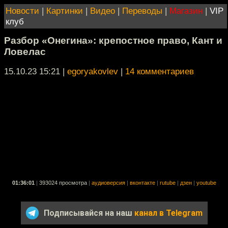
Новости
|
Картинки
|
Видео
|
Переводы
|
Магазин
|
VIP
клуб
Разбор «Онегина»: крепостное право, Кант и
Ловелас
15.10.23 15:21
|
egoryakovlev
|
14 комментариев
01:36:01
|
393024 просмотра
|
аудиоверсия
|
вконтакте
|
rutube
|
дзен
|
youtube
Подписывайся на наш
канал в Telegram