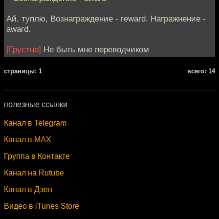
Ай, туплю, Вознаграждение - reward. Награжнение -
award.
[Грустно]
Не быть мне переводчиком
cтраницы: 1
всего: 14
полезные ссылки
Канал в Telegram
Канал в MAX
Группа в Контакте
Канал на Rutube
Канал в Дзен
Видео в iTunes Store