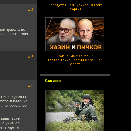
О предстоящем Турнире Святого
Георгия
# 4
чем довела до
вьев вышел один.
Признание Меркель и
# 5
возвращение России в большой
спорт
Картинки
# 6
ение социально
котов и кидание
 а непрерывное
 животными.
но учиться,
ечь идет о