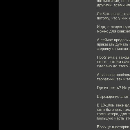
патриотизме, он н
другими, всеми ил
Любить свою стран
потому, что у них
И да, в людях нуж
можно для конкрет
А сейчас предпоч
приказать думать 
задницу от мягкого
Проблема в таком 
кто-то, кто им на
сделано до этого.
А главная проблем
теоретики, так и 
Где их взять? Их 
Вырождение элит и
В 18-19ом веке дл
хотя бы очень тал
компьютера, для т
большую часть это
Вообще в истории 