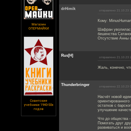
drHimik
отправлено 21.10.23 
Кому: MinusHuma
Магазин
ОПЕРМАЙКИ
Шафран уволилась
бешенства Сатано
Отсутствие Анны о
Rus[H]
отправлено 21.10.23 
Жаль, конечно, чт
Thunderbringer
отправлено 22.10.23 
Насчёт новой идеи
Советские
ориентированного 
учебники 1940-50х
остатков с барско
годов
улучшение качест
Что до общества 
Помогать друг дру
развиваться и воо