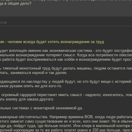
а в общее дело?
15:44
ме - человек всегда будет хотеть вознаграждение за труд
удет воплощён именно как экономическая система - это будет постдефи
иальное вознаграждение потеряет смысл. Когда все потребности обесп
о работа будет восприниматься как хобби и вознаграждением будет прос
сь тяжелый монотонный труд будут делать машины, людям останется ли
лать, заниматься наукой и так далее.
дающиеся по наследству у людей будут, но это будут вещи с историей 
нное руками опять же для кого-то.
 огромный гардероб перестанет иметь смысл - надоело, износилось, по
ть кнопку для заказа другого.
альных системах с монетарной экономикой да.
мажорные обстоятельства. Например времена ВОВ, когда люди работали 
 этого зависит само существование их и всех, кого они знают. Но в обыч
и да, пойдут туда, где больше платят. Или клерк в маленькой конторе 
крупной корпорации за ту же работу платят ровно в 150 раз больше, прост