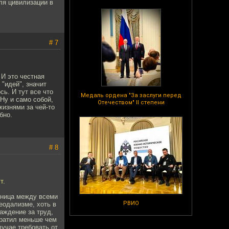
ля цивилизации в
# 7
 И это честная
 "идей", значит
ь. И тут все что
Медаль ордена "За заслуги перед
Ну и само собой,
Отечеством" II степени
жизнями за чей-то
бно.
# 8
т.
азница между всеми
РВИО
еодализме, хоть в
раждение за труд,
тратил меньше чем
лучае требовать от