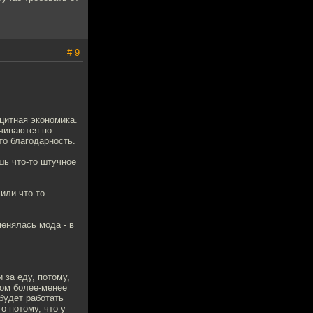
# 9
цитная экономика.
ечиваются по
то благодарность.
шь что-то штучное
или что-то
менялась мода - в
за еду, потому,
ном более-менее
будет работать
о потому, что у