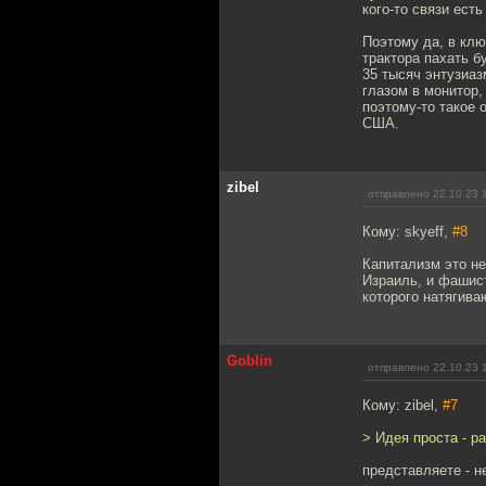
кого-то связи есть
Поэтому да, в клю
трактора пахать бу
35 тысяч энтузиаз
глазом в монитор,
поэтому-то такое 
США.
zibel
отправлено 22.10.23 
Кому: skyeff,
#8
Капитализм это не
Израиль, и фашис
которого натягив
Goblin
отправлено 22.10.23 
Кому: zibel,
#7
> Идея проста - ра
представляете - н