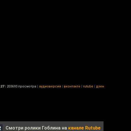
:27
|
203693 просмотра
|
аудиоверсия
|
вконтакте
|
rutube
|
дзен
Смотри ролики Гоблина на
канале Rutube