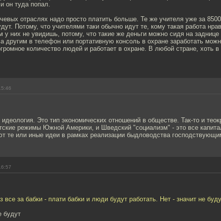
 и он туда попал.
чевых отраслях надо просто платить больше. Те же учителя уже за 8500
дут. Потому, что учителями таки обычно идут те, кому такая работа нрав
м у них не увидишь, потому, что такие же деньги можно сидя на заднице
 а другим в телефон или портативную консоль в охране заработать мож
огромное количество людей и работает в охране. В любой стране, хоть в 
15:46
 идеология. Это тип экономических отношений в обществе. Так-то и теок
тские режимы Южной Америки, и Шведский "социализм" - это все капита
ают те или иные идеи в рамках реализации быдловодства господствующи
16:57
з все за бабки - плати бабки и люди будут работать. Нет - значит не буду
е будут