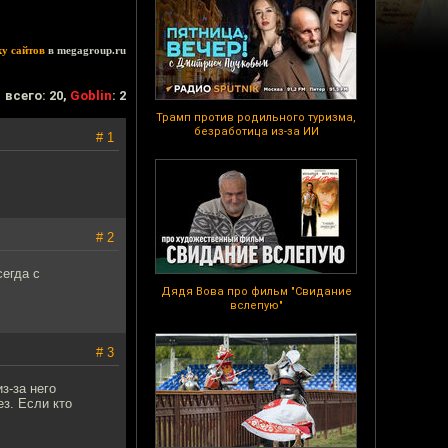
ку сайтов
в megagroup.ru
всего: 20,
Goblin
: 2
Трамп против родильного туризма,
безработица из-за ИИ
# 1
# 2
сегда с
Дядя Вова про фильм "Свидание
вслепую"
# 3
з-за него
з. Если кто