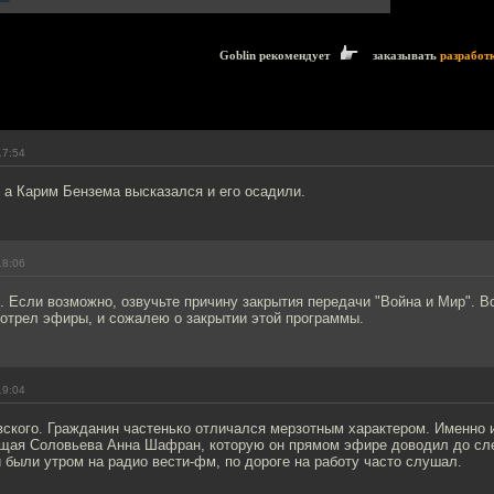
Goblin рекомендует
заказывать
разработ
17:54
 а Карим Бензема высказался и его осадили.
18:06
 Если возможно, озвучьте причину закрытия передачи "Война и Мир". В
отрел эфиры, и сожалею о закрытии этой программы.
19:04
ского. Гражданин частенько отличался мерзотным характером. Именно и
щая Соловьева Анна Шафран, которую он прямом эфире доводил до сле
 были утром на радио вести-фм, по дороге на работу часто слушал.