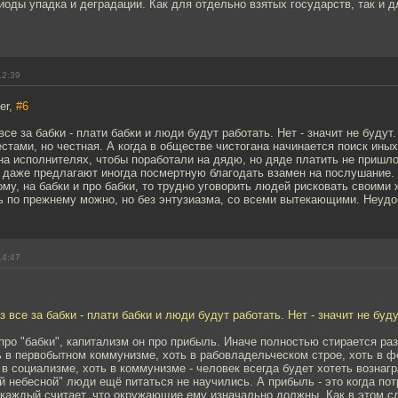
иоды упадка и деградации. Как для отдельно взятых государств, так и д
12:39
er,
#6
все за бабки - плати бабки и люди будут работать. Нет - значит не будут.
стами, но честная. А когда в обществе чистогана начинается поиск иных
на исполнителях, чтобы поработали на дядю, но дяде платить не пришлос
, даже предлагают иногда посмертную благодать взамен на послушание. 
ому, на бабки и про бабки, то трудно уговорить людей рисковать своими 
ь по прежнему можно, но без энтузиазма, со всеми вытекающими. Неудо
14:47
з все за бабки - плати бабки и люди будут работать. Нет - значит не буду
про "бабки", капитализм он про прибыль. Иначе полностью стирается р
 в первобытном коммунизме, хоть в рабовладельческом строе, хоть в ф
 в социализме, хоть в коммунизме - человек всегда будет хотеть вознаг
й небесной" люди ещё питаться не научились. А прибыль - это когда по
а каждый считает, что окружающие ему изначально должны. Как в этом с