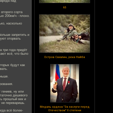
народа над
65
 второго сорта
ью 200км/ч - плохо.
ько, насколько
больше запретить и
буют оторвать
а три года придёт
мают всё, что было
Остров Сахалин, река Найба
оторых будут как
вать.
еньше.
зования.
 гениев, ну или
статочно дешевого
сь прошлый век и
т не переваришь.
Медаль ордена "За заслуги перед
гда всё более-
Отечеством" II степени