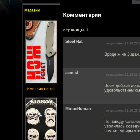
Магазин
Комментарии
cтраницы: 1
Steel Rat
отправлено 21.10.23 
Вроде ж не Зидан,
acmist
отправлено 21.10.23 
Всем добрый день.
Империя ножей
удовольствием см
MinusHuman
отправлено 21.10.23 
По поводу Сатанов
уволилась соведу
помнит, эфиры эти