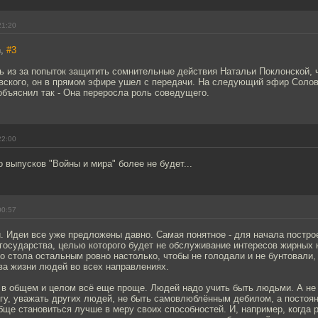
21:20
n,
#3
 из за попыток защитить сомнительные действия Натальи Поклонской, 
вского, он в прямом эфире ушел с передачи. На следующий эфир Соло
бъяснил так - Она переросла роль соведущего.
22:00
о выпусков "Войны и мира" более не будет...
00:57
. Идеи все уже предложены давно. Самая понятное - для начала постро
государства, целью которого будет не обслуживание интересов жирных 
го стола остальным ровно настолько, чтобы не голодали и не бунтовали,
ва жизни людей во всех направлениях.
- в общем и целом всё еще проще. Людей надо учить быть людьми. А не
гу, уважать других людей, не быть самовлюблённым дебилом, а постоян
бще становиться лучше в меру своих способностей. И, например, когда р