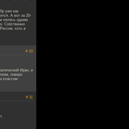
0р уже как
ится. А вот за 20-
 и пялясь одним
но. Собственно
России, хоть в
# 10
ратический Иран, и
лизм, поверх
м классом.
# 11
т.