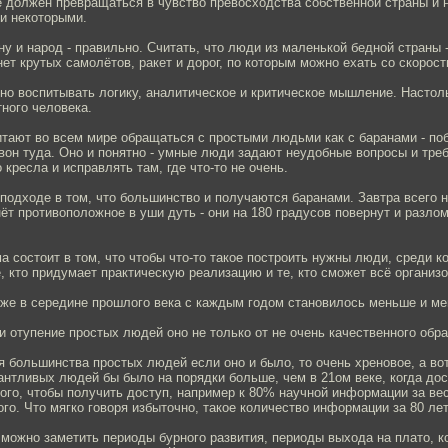
е должен превращаться в чувство превосходства собственной страны и 
и некоторыми.
у и народ - правильно. Считать, что люди из маленькой бедной страны -
 нет крутых самолётов, ракет и дорог, по которым можно ехать со скорост
но воспитывать логику, аналитическое и критическое мышление. Настол
ного человека.
итают во всем мире обращаться с простыми людьми как с баранами - по
вон туда. Оно и понятно - умные люди задают неудобные вопросы и тре
 кресла и исправлять там, где что-то не очень.
подходе в том, что большинство и получаются баранами. Завтра всего н
чнёт противоположное в уши дуть - они на 180 градусов повернут и разло
а состоит в том, что чтобы что-то такое построить нужны люди, среди к
те, кто придумает практическую реализацию и те, кто сможет всё организо
уже в середине прошлого века с каждым годом становилось меньше и м
 отупение простых людей оно не только от не очень качественного обра
я большинства простых людей если оно и было, то очень хреновое, а вот
антливых людей бы было на порядки больше, чем в 21ом веке, когда до
ого, чтобы получить доступ, например к 80% научной информации за ве
го. Что мягко говоря избыточно, такое количество информации за 80 ле
можно заметить периоды бурного развития, периоды выхода на плато, ко