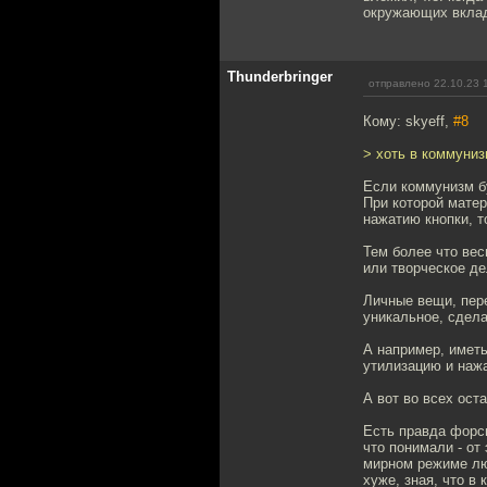
окружающих вклад
Thunderbringer
отправлено 22.10.23 
Кому: skyeff,
#8
> хоть в коммуниз
Если коммунизм б
При которой матер
нажатию кнопки, т
Тем более что ве
или творческое де
Личные вещи, пере
уникальное, сдела
А например, иметь
утилизацию и нажа
А вот во всех ост
Есть правда форс
что понимали - от
мирном режиме люд
хуже, зная, что в 