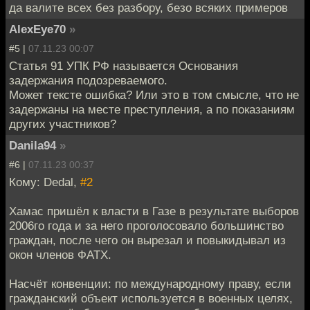
да валите всех без разбору, безо всяких примеров
AlexEye70
»
#5 |
07.11.23 00:07
Статья 91 УПК РФ называется Основания
задержания подозреваемого.
Может тексте ошибка? Или это в том смысле, что не
задержаны на месте преступления, а по показаниям
других участников?
Danila94
»
#6 |
07.11.23 00:37
Кому: Dedal,
#2
Хамас пришёл к власти в Газе в результате выборов
2006го года и за него проголосовало большинство
граждан, после чего он вырезал и повыкидывал из
окон членов ФАТХ.
Насчёт конвенции: по международному праву, если
гражданский объект используется в военных целях,