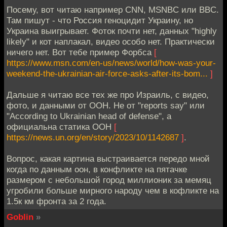
Посему, вот читаю например CNN, MSNBC или BBC.
Там пишут - что Россия геноцидит Украину, но
Украина выигрывает. Фоток почти нет, данных "highly
likely" и кот наплакал, видео особо нет. Практически
ничего нет. Вот тебе пример Форбса
[
https://www.msn.com/en-us/news/world/how-was-your-
weekend-the-ukrainian-air-force-asks-after-its-bom...
]
Дальше я читаю все тех же про Израиль, с видео,
фото, и данными от ООН. Не от "reports say" или
"According to Ukrainian head of defense", а
официальна статика ООН
[
https://news.un.org/en/story/2023/10/1142687
]
.
Вопрос, какая картина выстраивается передо мной
когда по данным оон, в конфликте на пятачке
размером с небольшой город миллионик за мемяц
угробили больше мирного народу чем в кофликте на
1.5к км фронта за 2 года.
Goblin
»