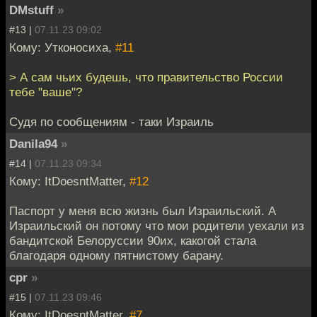
DMstuff
»
#13 |
07.11.23 09:02
Кому: Утконосиха,
#11
> А сам чьих будешь, что правительство России
тебе "ваше"?
Судя по сообщениям - таки Израиль
Danila94
»
#14 |
07.11.23 09:34
Кому: ItDoesntMatter,
#12
Паспорт у меня всю жизнь был Израильский. А
Израильский он потому что мои родители уехали из
бандитской Белоруссии 90их, какогой стала
благодаря одному пятнистому барану.
cpr
»
#15 |
07.11.23 09:46
Кому: ItDoesntMatter,
#7