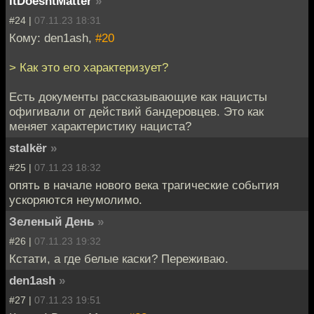
ItDoesntMatter
»
#24 |
07.11.23 18:31
Кому: den1ash,
#20
> Как это его характеризует?
Есть документы рассказывающие как нацисты
офигивали от действий бандеровцев. Это как
меняет характеристику нациста?
stalkёr
»
#25 |
07.11.23 18:32
опять в начале нового века трагические события
ускоряются неумолимо.
Зеленый День
»
#26 |
07.11.23 19:32
Кстати, а где белые каски? Переживаю.
den1ash
»
#27 |
07.11.23 19:51