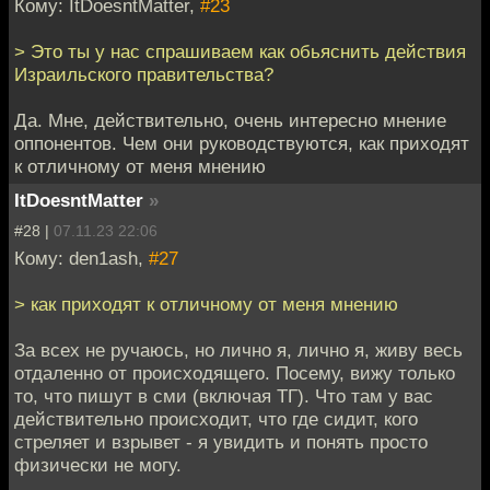
Кому: ItDoesntMatter,
#23
> Это ты у нас спрашиваем как обьяснить действия
Израильского правительства?
Да. Мне, действительно, очень интересно мнение
оппонентов. Чем они руководствуются, как приходят
к отличному от меня мнению
ItDoesntMatter
»
#28 |
07.11.23 22:06
Кому: den1ash,
#27
> как приходят к отличному от меня мнению
За всех не ручаюсь, но лично я, лично я, живу весь
отдаленно от происходящего. Посему, вижу только
то, что пишут в сми (включая ТГ). Что там у вас
действительно происходит, что где сидит, кого
стреляет и взрывет - я увидить и понять просто
физически не могу.