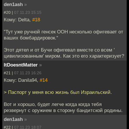
den1ash
»
#20 |
07.11.23 15:15
Кому: Delta,
#18
”Тут уже ручной генсек ООН несколько офигевает от
ваших бомбардировок.“
Этот дятел и от Бучи офигевал вместе со всем '
цивилизованным' миром. Как это его характеризует?
ItDoesntMatter
»
#21 |
07.11.23 16:26
Кому: Danila94,
#14
> Паспорт у меня всю жизнь был Израильский.
Вот и хорошо, будет легче когда когда тебя
резвернут с оружием в сторону бандитской родины.
den1ash
»
#22 |
07.11.23 18:07