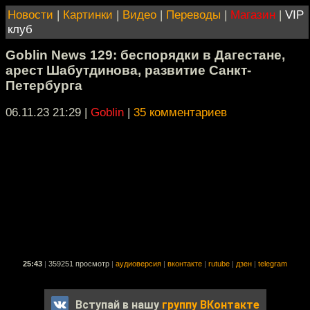
Новости
|
Картинки
|
Видео
|
Переводы
|
Магазин
|
VIP
клуб
Goblin News 129: беспорядки в Дагестане,
арест Шабутдинова, развитие Санкт-
Петербурга
06.11.23 21:29
|
Goblin
|
35 комментариев
25:43
|
359251 просмотр
|
аудиоверсия
|
вконтакте
|
rutube
|
дзен
|
telegram
Вступай в нашу
группу ВКонтакте