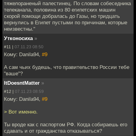
тяжелораненый палестинец. По словам собеседника
телеканала, половина из 80 египетских машин
скорой помощи добралась до Газы, но тридцать
вернулись в Египет пустыми по причинам, которые
неизвестны."
Утконосиха
»
#11 |
07.11.23 08:50
Кому: Danila94,
#9
А сам чьих будешь, что правительство России тебе
"ваше"?
ItDoesntMatter
»
#12 |
07.11.23 08:59
Кому: Danila94,
#9
> Вот именно.
Ты вроде как с паспортом РФ. Когда собираешь его
сдавать и от гражданства отказываться?