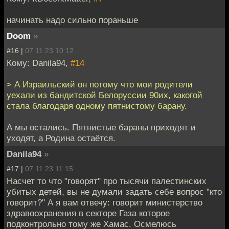
начинать надо сильно пораньше
Doom
»
#16 |
07.11.23 10:12
Кому: Danila94,
#14
> А Израильский он потому что мои родители
уехали из бандитской Белоруссии 90их, какогой
стала благодаря одному пятнистому барану.
А мы остались. Пятнистые бараны приходят и
уходят, а Родина остаётся.
Danila94
»
#17 |
07.11.23 11:15
Насчет то что "говорят" про тысячи палестинских
убитых детей, вы не думали задать себе вопрос "кто
говорит?" А я вам отвечу: говорит министерство
здравоохранения в секторе Газа которое
подконтрольно тому же Хамас. Осмелюсь