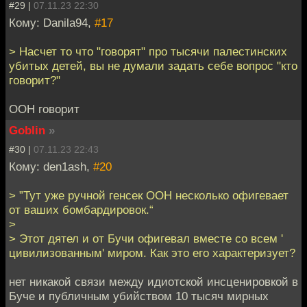
#29 |
07.11.23 22:30
Кому: Danila94,
#17
> Насчет то что "говорят" про тысячи палестинских
убитых детей, вы не думали задать себе вопрос "кто
говорит?"
ООН говорит
Goblin
»
#30 |
07.11.23 22:43
Кому: den1ash,
#20
> ”Тут уже ручной генсек ООН несколько офигевает
от ваших бомбардировок.“
>
> Этот дятел и от Бучи офигевал вместе со всем '
цивилизованным' миром. Как это его характеризует?
нет никакой связи между идиотской инсценировкой в
Буче и публичным убийством 10 тысяч мирных