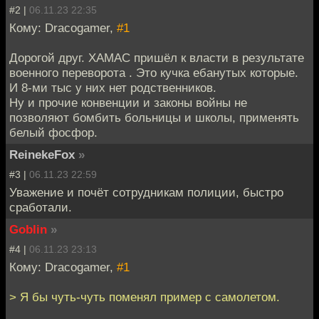
#2 |
06.11.23 22:35
Кому: Dracogamer,
#1
Дорогой друг. ХАМАС пришёл к власти в результате
военного переворота . Это кучка ебанутых которые.
И 8-ми тыс у них нет родственников.
Ну и прочие конвенции и законы войны не
позволяют бомбить больницы и школы, применять
белый фосфор.
ReinekeFox
»
#3 |
06.11.23 22:59
Уважение и почёт сотрудникам полиции, быстро
сработали.
Goblin
»
#4 |
06.11.23 23:13
Кому: Dracogamer,
#1
> Я бы чуть-чуть поменял пример с самолетом.