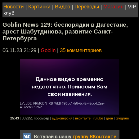
Новости
|
Картинки
|
Видео
|
Переводы
|
Магазин
|
VIP
клуб
Goblin News 129: беспорядки в Дагестане,
арест Шабутдинова, развитие Санкт-
Петербурга
06.11.23 21:29
|
Goblin
|
35 комментариев
25:43
|
359251 просмотр
|
аудиоверсия
|
вконтакте
|
rutube
|
дзен
|
telegram
Вступай в нашу
группу ВКонтакте