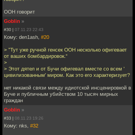
ООН говорит
Goblin
»
#30 |
07.11.23 22:43
Кому: den1ash,
#20
> ”Тут уже ручной генсек ООН несколько офигевает
от ваших бомбардировок.“
>
> Этот дятел и от Бучи офигевал вместе со всем '
цивилизованным' миром. Как это его характеризует?
нет никакой связи между идиотской инсценировкой в
Буче и публичным убийством 10 тысяч мирных
граждан
Goblin
»
#33 |
08.11.23 19:26
Кому: nks,
#32