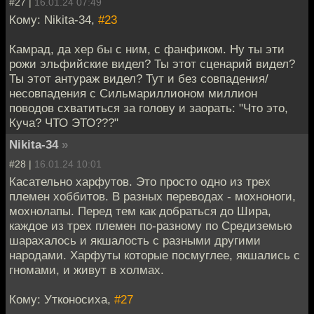
#27 |
16.01.24 07:49
Кому: Nikita-34,
#23
Камрад, да хер бы с ним, с фанфиком. Ну ты эти
рожи эльфийские видел? Ты этот сценарий видел?
Ты этот антураж видел? Тут и без совпадения/
несовпадения с Сильмариллионом миллион
поводов схватиться за голову и заорать: "Что это,
Куча? ЧТО ЭТО???"
Nikita-34
»
#28 |
16.01.24 10:01
Касательно харфутов. Это просто одно из трех
племен хоббитов. В разных переводах - мохноноги,
мохнолапы. Перед тем как добраться до Шира,
каждое из трех племен по-разному по Средиземью
шарахалось и якшалость с разными другими
народами. Харфуты которые посмуглее, якшались с
гномами, и живут в холмах.
Кому: Утконосиха,
#27