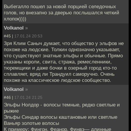
Выбегалло пошел за новой порцией селедочных
голов, но внезапно за дверью послышался четкий
хлопок))))
Volkanol
»
#45 |
17.01.24 20:53
Зря Клим Саныч думает, что общество у эльфов не
похоже на людские. Толкин однозначно указывает,
что существуют знатные эльфы и обычные. Прямо
указаны короли, свита, стража, ремесленники,
тюремщики и даже бочки в озерный город кто-то
сплавляет, вряд ли Трандуил саморучно. Очень
похоже на классическое людское сообщество.
Volkanol
»
#46 |
17.01.24 21:25
Эльфы Нолдор - волосы темные, редко светлые и
рыжие
Эльфы Синдар волосы каштановые или светлые
Ваньяр золотые волосы
К примеру: Фингон, Феанор, Финвэ— длинные