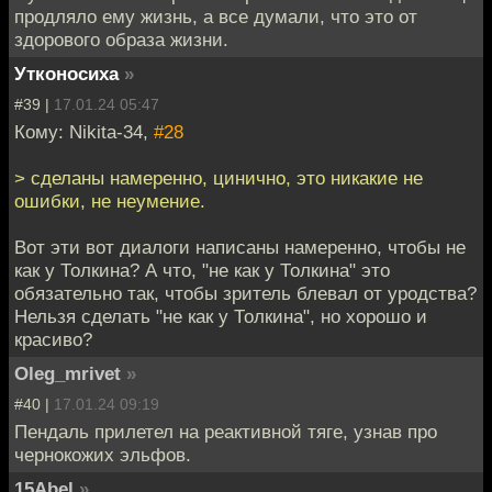
продляло ему жизнь, а все думали, что это от
здорового образа жизни.
Утконосиха
»
#39 |
17.01.24 05:47
Кому: Nikita-34,
#28
> сделаны намеренно, цинично, это никакие не
ошибки, не неумение.
Вот эти вот диалоги написаны намеренно, чтобы не
как у Толкина? А что, "не как у Толкина" это
обязательно так, чтобы зритель блевал от уродства?
Нельзя сделать "не как у Толкина", но хорошо и
красиво?
Oleg_mrivet
»
#40 |
17.01.24 09:19
Пендаль прилетел на реактивной тяге, узнав про
чернокожих эльфов.
15Abel
»