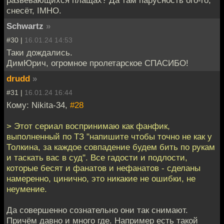
развевающихся плащах? Да там парусность ого-го,
снесёт, IMHO.
Schwartz
»
#30 |
16.01.24 14:53
Таки дождались.
ДимЮрич, огромное пролетарское СПАСИБО!
drudd
»
#31 |
16.01.24 16:44
Кому: Nikita-34,
#28
> Этот сериал воспринимаю как фанфик,
выполненный по ТЗ "напишите чтобы точно не как у
Толкина, за каждое совпадение будем бить по рукам
и таскать вас в суд". Все гадости и подлости,
которые бесят и фанатов и нефанатов - сделаны
намеренно, цинично, это никакие не ошибки, не
неумение.
Да совершенно сознательно они так снимают.
Причём давно и много где. Например есть такой