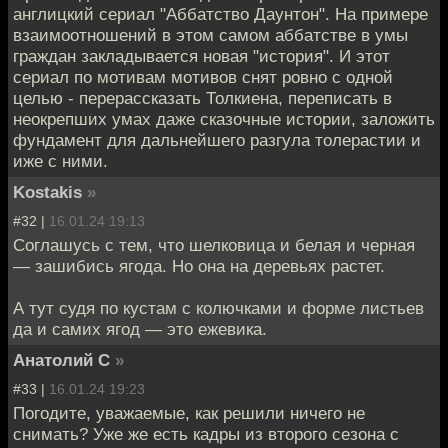
англицкий сериал "Аббатство Даунтон". На примере
взаимоотношений в этом самом аббатстве в умы
граждан закладывается новая "история". И этот
сериал по мотивам мотивов снят ровно с одной
целью - перерассказать Толкиена, переписать в
неокрепших умах даже сказочные истории, заложить
фундамент для дальнейшего разгула толерастии и
иже с ними.
Kostakis
»
#32 |
16.01.24 19:13
Соглашусь с тем, что шелковица и белая и черная
— зашибись ягода. Но она на деревьях растет.
А тут судя по кустам с колючками и форме листьев
да и самих ягод — это ежевика.
Анатолий С
»
#33 |
16.01.24 19:23
Погодите, уважаемые, как решили ничего не
снимать? Уже же есть кадры из второго сезона с