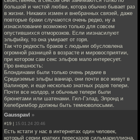
большой и чистой любви, котора обычно бывает раз
в жизни. Никаких измен и внебрачных связей, даже
повторые браки случаются очень редко, ну а
изнасилование возможно только для совсем
опустившихся отморозков. Если иизнасилуют
эльфийку, то она умирает от горя.
Так что редкость браков с людьми обусловлена
огромной разницей в возрасте и мировосприятии,
при котором сам секс эльфов мало интересует.
Про внешность:
Блондинами были только очень редкие в
Средиземье эльфы ваниар, они почти все живут в
Валиноре, и еще несколько знатных родов телери.
Почти все нолдор, и обычные телери были
брюнетами или шатенами. Гил-Гэлад, Элронд и
Келебримбор должны быть темноволосыми.
Gausspavl
»
#19 |
15.01.24 20:46
Есть кстати у нас в интернетах один человек,
который серии кратких пересказов сильмариллиона,