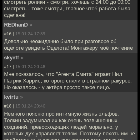
смотреть ролики - смотри, хочешь с 24:00 до 00:00
смотреть - тоже смотри, главное чтоб работа была
сделана!
REDhanD
»
#16 |
15.01.24 17:39
Довольно неожиданно было при разговоре об
оцелоте увидеть Оцелота! Монтажеру моё почтение
skyeff
»
#17 |
15.01.24 20:46
Мне показалось, что "Агента Смита" играет Нил
Патрик Харрис, которого сняли в странном ракурсе.
Но оказалось - у актёра просто такое лицо.
kvirtu
»
#18 |
15.01.24 20:46
Немного поясню про интимную жизнь эльфов.
Толкин задумывал их как очень возвышенных
созданий, превосходящих людей морально, у
которых дух управляет телом. Поэтому похоть им не
свойственна, а сексом они занимаются толко по