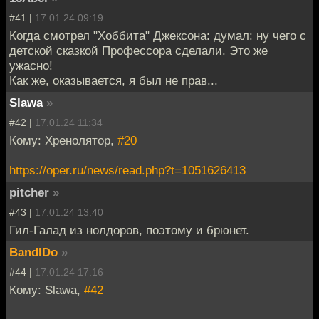
#41 |
17.01.24 09:19
Когда смотрел "Хоббита" Джексона: думал: ну чего с
детской сказкой Профессора сделали. Это же
ужасно!
Как же, оказывается, я был не прав...
Slawa
»
#42 |
17.01.24 11:34
Кому: Хренолятор,
#20
https://oper.ru/news/read.php?t=1051626413
pitcher
»
#43 |
17.01.24 13:40
Гил-Галад из нолдоров, поэтому и брюнет.
BandIDo
»
#44 |
17.01.24 17:16
Кому: Slawa,
#42