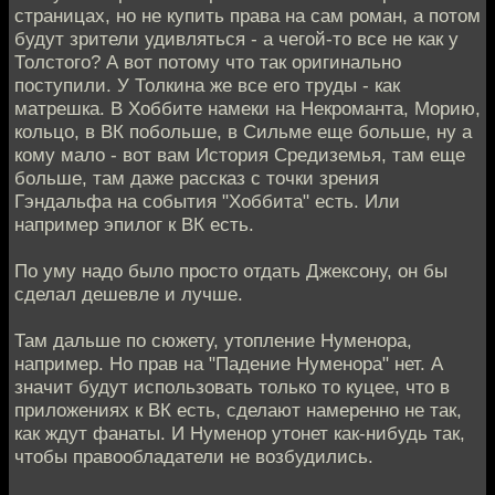
страницах, но не купить права на сам роман, а потом
будут зрители удивляться - а чегой-то все не как у
Толстого? А вот потому что так оригинально
поступили. У Толкина же все его труды - как
матрешка. В Хоббите намеки на Некроманта, Морию,
кольцо, в ВК побольше, в Сильме еще больше, ну а
кому мало - вот вам История Средиземья, там еще
больше, там даже рассказ с точки зрения
Гэндальфа на события "Хоббита" есть. Или
например эпилог к ВК есть.
По уму надо было просто отдать Джексону, он бы
сделал дешевле и лучше.
Там дальше по сюжету, утопление Нуменора,
например. Но прав на "Падение Нуменора" нет. А
значит будут использовать только то куцее, что в
приложениях к ВК есть, сделают намеренно не так,
как ждут фанаты. И Нуменор утонет как-нибудь так,
чтобы правообладатели не возбудились.