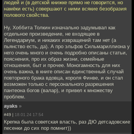
людей и (в детской книжке прямо не говорится, но
намёки есть) совершают с ними всякие безобразия
полового свойства.
Ну, Хоббита Толкин изначально задумывал как
отдельное произведение, не входящее в
Легендариум, и никаких извращений там нет (а
пьянство есть, да). А про эльфов Сильмариллиона у
него очень много и очень подробно описаны статьи,
пояснения, про их образ жизни, семейные
отношения, быт и прочее. Моногамность для них
очень важна, в книге описан единственный случай
повторного брака вдовца, короля Финве, и он стал
возможен только с персонального разрешения
пантеона богов (валар), и привел к множеству
проблем.
ayaks
»
#49 |
18.01.24 17:54
Крепка была советская власть, раз ДЮ детсадовские
песенки до сих пор помнит))