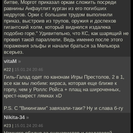
битве, Моргот приказал оркам сложить посреди
равнины Анфауглит курган из его погибших
недругов. Орки с большим трудом выполнили
приказ, выстроив из трупов, оружия и доспехов
гигантский холм, который виднелся издалека
подобно горе." Удивительно, что КС, как шарящий не
провел такой параллели. Ведь именно после этого
поражения эльфы и начали браться за Мелькора
всерьез.
vitaM
»
#22 |
15.01.24 20:46
Гиль-Галад одет по канонам Игры Престолов, 2 в 1,
все как мы любим: кираса, которая еще ближе к
горлу, чем у Роллс Ройса + плащ на широченных,
крест-накрест лямках xD
P.S. С "Викингами" завязали-таки? Ну и слава б-гу
Nikita-34
»
#23 |
15.01.24 20:46
Немного обидно за сценаристов и создателей