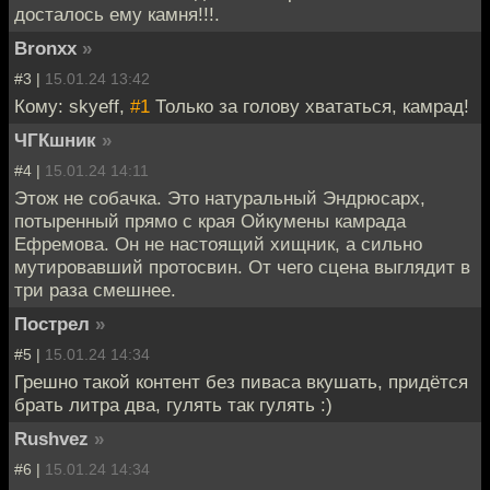
досталось ему камня!!!.
Bronxx
»
#3 |
15.01.24 13:42
Кому: skyeff,
#1
Только за голову хвататься, камрад!
ЧГКшник
»
#4 |
15.01.24 14:11
Этож не собачка. Это натуральный Эндрюсарх,
потыренный прямо с края Ойкумены камрада
Ефремова. Он не настоящий хищник, а сильно
мутировавший протосвин. От чего сцена выглядит в
три раза смешнее.
Пострел
»
#5 |
15.01.24 14:34
Грешно такой контент без пиваса вкушать, придётся
брать литра два, гулять так гулять :)
Rushvez
»
#6 |
15.01.24 14:34