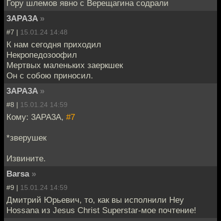
Гору шлемов явно с Верещагина содрали
3APA3A
»
#7 |
15.01.24 14:48
К нам сегодня приходил
Некропедозоофил
Мертвых маленьких заеркшек
Он с собою приносил.
3APA3A
»
#8 |
15.01.24 14:59
Кому: 3APA3A,
#7
*зверушек
Извините.
Barsa
»
#9 |
15.01.24 14:59
Дмитрий Юрьевич, то, как вы исполнили Hey
Hossana из Jesus Christ Superstar-мое почтение!