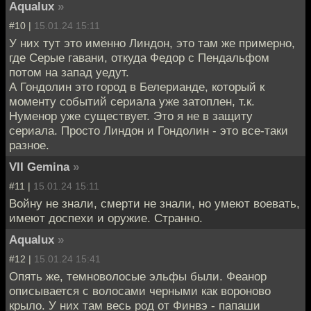
Aqualux
»
#10 |
15.01.24 15:11
У них тут это именно Линдон, это там же примерно,
где Серые гавани, откуда Федор с Пендальфом
потом на запад уедут.
А Гондолин это город в Белерианде, который к
моменту событий сериала уже затоплен, т.к.
Нуменор уже существует. Это я не в защиту
сериала. Просто Линдон и Гондолин - это все-таки
разное.
VII Gemina
»
#11 |
15.01.24 15:11
Войну не знали, смерти не знали, но умеют воевать,
имеют доспехи и оружие. Странно.
Aqualux
»
#12 |
15.01.24 15:41
Опять же, темноволосые эльфы были. Феанор
описывается с волосами черными как вороново
крыло. У них там весь род от Финвэ - папаши