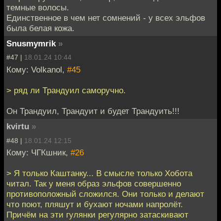
темные волосы.
Единственное в чем нет сомнений - у всех эльфов
была белая кожа.
Snusmymrik
»
#47 |
18.01.24 10:44
Кому: Volkanol,
#45
> ряд ли Трандуил саморучно.
Он Трандуил, Трандуит и будет Трандуить!!!
kvirtu
»
#48 |
18.01.24 12:15
Кому: ЧГКшник,
#26
> Я только Каштанку... В смысле только Хобота
читал. Так у меня образ эльфов совершенно
противоположный сложился. Они только и делают
что поют, пляшут и бухают ночами напролёт.
Причём на эти гулянки регулярно затаскивают