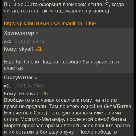
ВК, и хоббита оформил в юмором стиле. Я, когда
читал, гоготал так, что домашние пугались)
https://pikabu.ru/series/silmarillion_1469
Хренолятор
»
#20 |
15.01.24 20:46
Кому: skyeff,
#1
Ещё бы Слово Пацана - вообще бы порвался от
счастья
CrazyWriter
»
#21 |
15.01.24 20:46
Кому: Rushvez,
#6
Вообще-то это явная отсылка к тому, на что им
права не продали. Там по итогу одной из битв(Битва
Бессчетных Слез), которую эльфы и иже с ними
слили Морготу-Мелькору, после этой самой битвы
Моргот приказал оркам сложить всех павших врагов
и их остатки в большую кучу. "После победы в