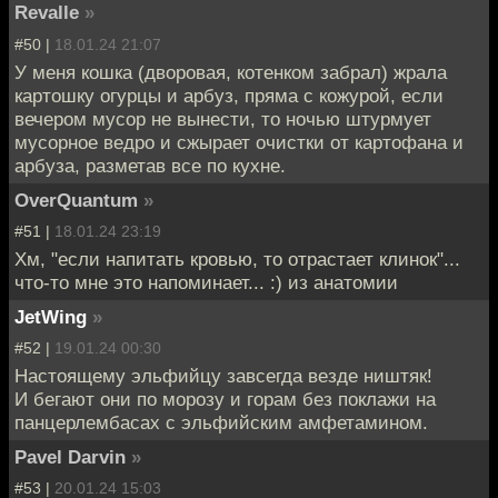
Revalle
»
#50 |
18.01.24 21:07
У меня кошка (дворовая, котенком забрал) жрала
картошку огурцы и арбуз, пряма с кожурой, если
вечером мусор не вынести, то ночью штурмует
мусорное ведро и сжырает очистки от картофана и
арбуза, разметав все по кухне.
OverQuantum
»
#51 |
18.01.24 23:19
Хм, "если напитать кровью, то отрастает клинок"...
что-то мне это напоминает... :) из анатомии
JetWing
»
#52 |
19.01.24 00:30
Настоящему эльфийцу завсегда везде ништяк!
И бегают они по морозу и горам без поклажи на
панцерлембасах с эльфийским амфетамином.
Pavel Darvin
»
#53 |
20.01.24 15:03