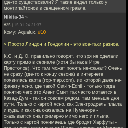
где-то существовали? Я такие видел только у
монтипайтонов в священном граале.
Nikita-34
»
#25 |
15.01.24 21:37
Кому: Aqualux,
#10
> Просто Линдон и Гондолин - это все-таки разное.
К.С. и Д.Ю. правильно говорят, что зря не сделали
карту прямо в сериале (хотя бы как в Игре
Престолов). Что там может понять не-фанат? Очень
не сразу (где-то к концу сезона) в интернете
появилась карта (rop-map.com), из которой даже не-
фанату ясно, где такой Ost-in-Edhil - только тогда
понятно чего это Агент Смит так часто мотается в
Казад-Дум - так он совсем рядом, там меньше дня
пути. Только с картой ясно, как Электродрель плыла
и куда, и как она оказалась на Нуменоре -
оказывается она примерно мимо него и плыла.
Только с картой понимаешь где бродят Харфуты -
это ж через континент от Шира, к северу от Мордора