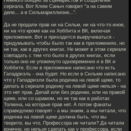
сериала. Вот Клим Саныч говорит "а на самом
деле... а в Сильмариллионе...".
Да не продали прав ни на Сильм, ни на что-то иное,
ни на что кроме как на Хоббита и ВК, включая
приложения. Вот и приходится выкручиваться -
придумывать чтобы было так как в приложениях, но
не так, как в других книгах. Не может в этом сериале
совпадать с тем что было в других книгах, если
только оно не упомянуто одновременно и в ВК и
Хоббите. Если в приложении написано что есть
Галадриэль - она будет. Но если в Сильме написано
что у Галадриэли была родинка на левой щеке, то
делать в сериале родинку на левой щеке нельзя - на
это нет прав. Делай или без родинки, или на правой
щеке, или со шрамом, но не так как в работах
Толкина, на которые прав нет. А потом фанаты
справедливо говорят - а мы знаем, а мы читали, что
родинка на левой щеке должна быть, что вы
творите, вы что, Профессора не читали? Да читали
конечно, но нельзя сделать как у профессора, если