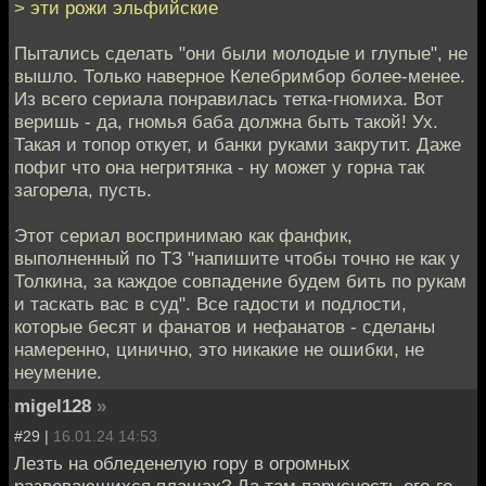
> эти рожи эльфийские
Пытались сделать "они были молодые и глупые", не
вышло. Только наверное Келебримбор более-менее.
Из всего сериала понравилась тетка-гномиха. Вот
веришь - да, гномья баба должна быть такой! Ух.
Такая и топор откует, и банки руками закрутит. Даже
пофиг что она негритянка - ну может у горна так
загорела, пусть.
Этот сериал воспринимаю как фанфик,
выполненный по ТЗ "напишите чтобы точно не как у
Толкина, за каждое совпадение будем бить по рукам
и таскать вас в суд". Все гадости и подлости,
которые бесят и фанатов и нефанатов - сделаны
намеренно, цинично, это никакие не ошибки, не
неумение.
migel128
»
#29 |
16.01.24 14:53
Лезть на обледенелую гору в огромных