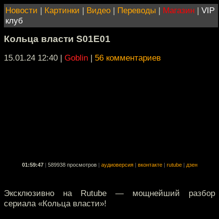
Новости
|
Картинки
|
Видео
|
Переводы
|
Магазин
|
VIP
клуб
Кольца власти S01E01
15.01.24 12:40
|
Goblin
|
56 комментариев
01:59:47
|
589938 просмотров
|
аудиоверсия
|
вконтакте
|
rutube
|
дзен
Эксклюзивно на Rutube — мощнейший разбор
сериала «Кольца власти»!