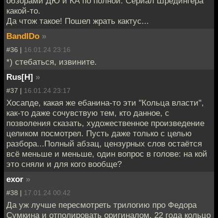
обзорами ДЮ и КА по полной. Сериал Шредингера
какой-то.
Да чтож такое! Пошел жрать кактус...
BandIDo
»
#36 |
16.01.24 23:16
*) стебаться, извините.
Rus[H]
»
#37 |
16.01.24 23:17
Хосапде, какая же ебанина-то эти "Кольца власти",
как-то даже сочувствую тем, кто данное, с
позволения сказать, художественное произведение
целиком посмотрел. Пусть даже только с целью
разбора...Полный абзац, цензурных слов остаётся
всё меньше и меньше, один вопрос в голове: на кой
это сняли и для кого вообще?
exor
»
#38 |
17.01.24 00:42
Да уж лучше пересмотреть трилогию про Федора
Сумкина и отполировать оригиналом. 22 года кольцо