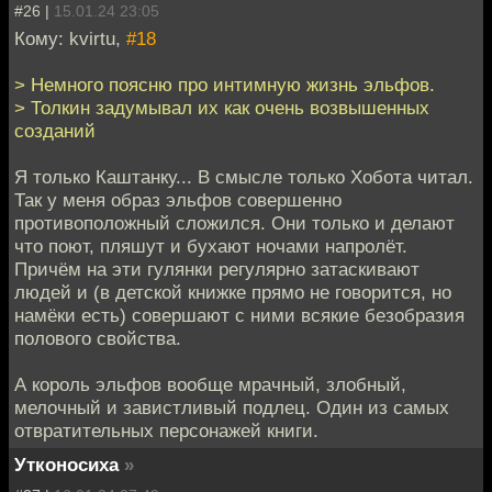
#26 |
15.01.24 23:05
Кому: kvirtu,
#18
> Немного поясню про интимную жизнь эльфов.
> Толкин задумывал их как очень возвышенных
созданий
Я только Каштанку... В смысле только Хобота читал.
Так у меня образ эльфов совершенно
противоположный сложился. Они только и делают
что поют, пляшут и бухают ночами напролёт.
Причём на эти гулянки регулярно затаскивают
людей и (в детской книжке прямо не говорится, но
намёки есть) совершают с ними всякие безобразия
полового свойства.
А король эльфов вообще мрачный, злобный,
мелочный и завистливый подлец. Один из самых
отвратительных персонажей книги.
Утконосиха
»