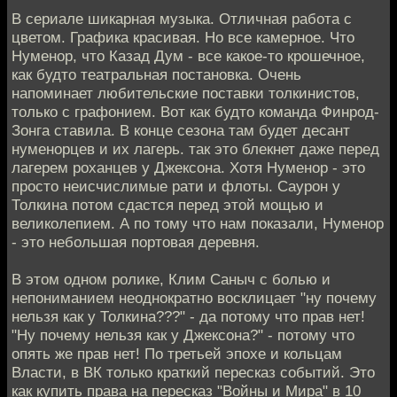
В сериале шикарная музыка. Отличная работа с
цветом. Графика красивая. Но все камерное. Что
Нуменор, что Казад Дум - все какое-то крошечное,
как будто театральная постановка. Очень
напоминает любительские поставки толкинистов,
только с графонием. Вот как будто команда Финрод-
Зонга ставила. В конце сезона там будет десант
нуменорцев и их лагерь. так это блекнет даже перед
лагерем роханцев у Джексона. Хотя Нуменор - это
просто неисчислимые рати и флоты. Саурон у
Толкина потом сдастся перед этой мощью и
великолепием. А по тому что нам показали, Нуменор
- это небольшая портовая деревня.
В этом одном ролике, Клим Саныч с болью и
непониманием неоднократно восклицает "ну почему
нельзя как у Толкина???" - да потому что прав нет!
"Ну почему нельзя как у Джексона?" - потому что
опять же прав нет! По третьей эпохе и кольцам
Власти, в ВК только краткий пересказ событий. Это
как купить права на пересказ "Войны и Мира" в 10