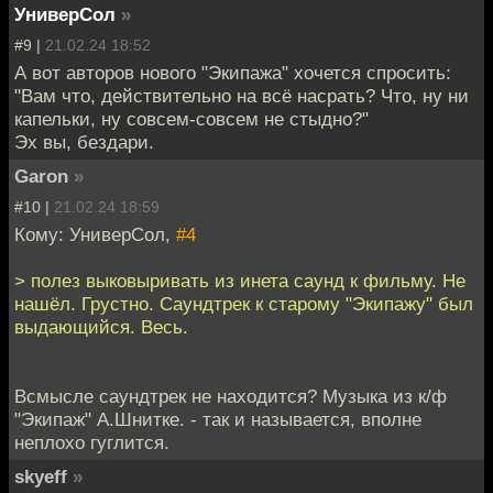
УниверСол
»
#9 |
21.02.24 18:52
А вот авторов нового "Экипажа" хочется спросить:
"Вам что, действительно на всё насрать? Что, ну ни
капельки, ну совсем-совсем не стыдно?"
Эх вы, бездари.
Garon
»
#10 |
21.02.24 18:59
Кому: УниверСол,
#4
> полез выковыривать из инета саунд к фильму. Не
нашёл. Грустно. Саундтрек к старому "Экипажу" был
выдающийся. Весь.
Всмысле саундтрек не находится? Музыка из к/ф
"Экипаж" А.Шнитке. - так и называется, вполне
неплохо гуглится.
skyeff
»