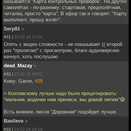
называется "Карта контрольных проверок". На других
самолётах - по-разному: стартовая, предполётная,
читалка, просто "карта". В эфир так и говорят: "Карту
выполнил, прошу взлёт".
Serp81
»
#31 |
23.02.24 13:24
Опять с видео сложности - не показывает (( второй
раз "пролетаю" с просмотром, благо аудиоверсию
качнул, хоть послушаю
dead_Mazay
»
#32 |
23.02.24 18:51
Кому: Garon,
#25
> Козловскому лучше надо было процитировать:
"мальчик, водочки нам принеси, мы домой летим"😄
Есть мнение, песня "Дорожная" подойдет лучше.
Basilevs
»
#33 |
23.02.24 20:19