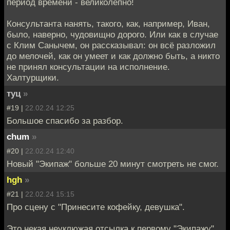
период времени - великолепно!
Консультанта нанять, такого, как, например, Иван,
было, наверно, чудовищно дорого. Или как в случае
с Клим Санычем, он рассказывал: он всё разложил
до мелочей, как он умеет и как должно быть, а никто
не принял консультации на исполнение.
Халтурщики.
туц
»
#19 |
22.02.24 12:25
Большое спасибо за разбор.
chum
»
#20 |
22.02.24 12:40
Новый "Экипаж" больше 20 минут смотреть не смог.
hgh
»
#21 |
22.02.24 15:15
Про сцену с "Принесите кофейку, девушка".
Это некая неуклюжая отсылка к первому "Экипажу".