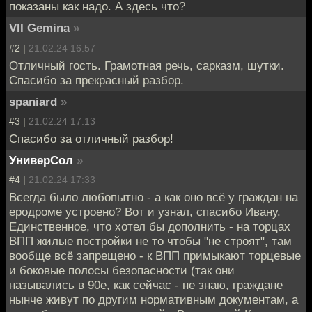
показаны как надо. А здесь что?
VII Gemina
»
#2 |
21.02.24 16:57
Отличный гость. Грамотная речь, сарказм, шутки.
Спасибо за прекрасный разбор.
spaniard
»
#3 |
21.02.24 17:13
Спасибо за отличный разбор!
УниверСол
»
#4 |
21.02.24 17:33
Всегда было любопытно - а как оно всё у граждан на
еродроме устроено? Вот и узнал, спасибо Ивану.
Единственное, что хотел бы дополнить - на торцах
ВПП жилые постройки не то чтобы "не строят", там
вообще всё запрещено - к ВПП примыкают торцевые
и боковые полосы безопасности (так они
назывались в 90е, как сейчас - не знаю, граждане
нынче живут по другим нормативным документам, а