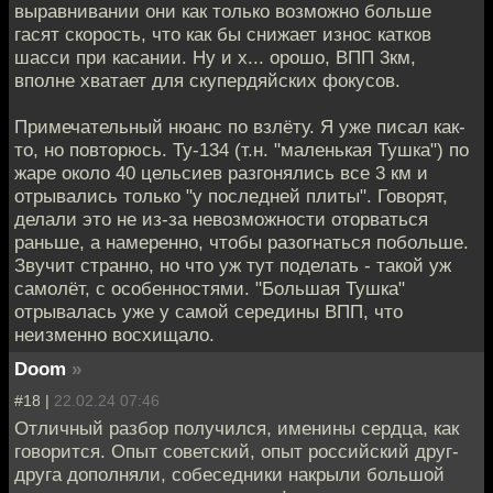
выравнивании они как только возможно больше
гасят скорость, что как бы снижает износ катков
шасси при касании. Ну и х... орошо, ВПП 3км,
вполне хватает для скупердяйских фокусов.
Примечательный нюанс по взлёту. Я уже писал как-
то, но повторюсь. Ту-134 (т.н. "маленькая Тушка") по
жаре около 40 цельсиев разгонялись все 3 км и
отрывались только "у последней плиты". Говорят,
делали это не из-за невозможности оторваться
раньше, а намеренно, чтобы разогнаться побольше.
Звучит странно, но что уж тут поделать - такой уж
самолёт, с особенностями. "Большая Тушка"
отрывалась уже у самой середины ВПП, что
неизменно восхищало.
Doom
»
#18 |
22.02.24 07:46
Отличный разбор получился, именины сердца, как
говорится. Опыт советский, опыт российский друг-
друга дополняли, собеседники накрыли большой