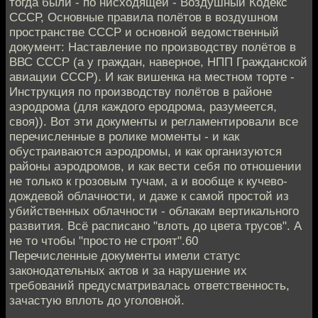
тогда были - по нисходящей - Воздушный Кодекс
СССР, Основные правила полётов в воздушном
пространстве СССР и основной ведомственный
документ: Наставление по производству полётов в
ВВС СССР (а у граждан, наверное, НПП Гражданской
авиации СССР). И как вишенка на местном торте -
Инструкция по производству полётов в районе
аэродрома (для каждого еродрома, разумеется,
своя)). Вот эти документы и регламентировали все
перечисленные в ролике моменты - и как
обустраиваются аэродромы, и как организуются
районы аэродромов, и как вести себя по отношении
не только к грозовым тучам, а и вообще к кучево-
дождевой облачности, и даже к самой простой из
убийственных облачности - облакам вертикального
развития. Всё расписано "влоть до цвета трусов". А
не то чтобы "просто не строят".60
Перечисленные документы имели статус
законодательных актов и за нарушение их
требований предусматривалась ответственность,
зачастую вплоть до уголовной.