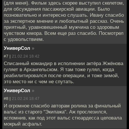
(для меня). Фильм здесь скорее выступил скелетом,
для обсуждения пассажирской авиации. Было
позновательно и интересно слушать. Ивану спасибо
за экспертное мнение и любопытный рассказ. Очень
приятный, уравновешенный мужчина со здоровым
чувством юмора. Всем еще раз спасибо. Посмотрел
с удовольствием.
УниверСол
»
#7 |
21.02.24 18:42
Списанный командир в исполнении актёра Жжёнова
гуляет в Архангельском. Я там тоже гулял, когда
реабилитировался после операции, и тоже зимой,
это место ни с чем не спутать.
УниверСол
»
#8 |
21.02.24 18:47
И огромное спасибо авторам ролика за финальный
вальс из старого "Экипажа". Аж прослезился,
вспомнив, как под этот вальс стюардесса целовала
мокрый асфальт.