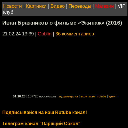
Новости
|
Картинки
|
Видео
|
Переводы
|
Магазин
|
VIP
клуб
Иван Бражников о фильме «Экипаж» (2016)
21.02.24 13:39
|
Goblin
|
36 комментариев
01:10:23
|
107728 просмотров
|
аудиоверсия
|
вконтакте
|
rutube
|
дзен
Подписывайся на наш Rutube канал!
Телеграм-канал "Парящий Сокол"