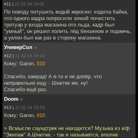
#11 |
21.02.24 19:00
По поводу потушить водой керосин: ходила байка,
что одного кадра попросили зимой почистить
тротуар у входа магазина ото льда, кадр был
"умный", он решил полить лёд бензином и поджечь,
а уклон был как раз в сторону магазина.
УниверСол
»
#12 |
21.02.24 19:20
Кому: Garon,
#10
Спасибо, камрад! А я-то и не допёр, что
неправильно ищу - Шнитке же, ну!
Спасибо ещё раз.
Doom
»
#13 |
21.02.24 19:29
Кому: Garon,
#10
> Всмысле саундтрек не находится? Музыка из к/ф
"Экипаж" А.Шнитке. - так и называется, вполне