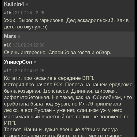
Kalinin4
»
#15 |
21.02.24 22:26
Уххх. Вырос в гарнизоне. Дед эскадрильский. Как в
детство окунулся)
Mars
»
#16 |
21.02.24 22:30
Очень интересно. Спасибо за гостя и обзор.
УниверСол
»
#17 |
22.02.24 07:25
Кстати, про касание в середине ВПП.
История про начало 90х. Полоса на нашем еродроме
была козырная, 1го класса. Длинная, широкая,
асфальтобетонная. Не такая, как на Юбилейном, что
сработана была под Буран, но Ил-76 принимала
лехко, а вот Руслан - уже нет, слишком уж у него
максимальный взлётный вес велик, не положено по
ИПП.
Так вот. Наши и чужие военные лётчики всегда
старались притирать борты в т.н. "месте точного