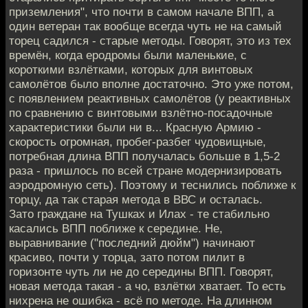
приземления", что почти в самом начале ВПП, а
один ветеран так вообще всегда чуть не на самый
торец садился - старые методы. Говорят, это из тех
времён, когда еродромы были маленькие, с
короткими взлётками, которых для винтовых
самолётов было вполне достаточно. Это уже потом,
с появлением реактивных самолётов (у реактивных
по сравнению с винтовыми взлётно-посадочные
характеристики были ни в... Красную Армию -
скорость огромная, пробег-разбег чудовищные,
потребная длина ВПП получалась больше в 1,5-2
раза - пришлось по всей стране модернизировать
аэродромную сеть). Поэтому и теснились поближе к
торцу, да так старая метода в ВВС и осталась.
Зато граждане на Тушках и Илах - те стабильно
касались ВПП поближе к середине. Не,
выравнивание ("последний дюйм") начинают
красиво, почти у торца, зато потом пилит в
горизонте чуть ли не до середины ВПП. Говорят,
новая метода такая - а чо, взлётки хватает. То есть
нихрена не ошибка - всё по методе. На длинном