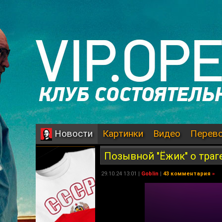
Картинки
Видео
Перев
Новости
Позывной "Ёжик" о траге
29.10.24 13:01 |
Goblin
|
43 комментария
»