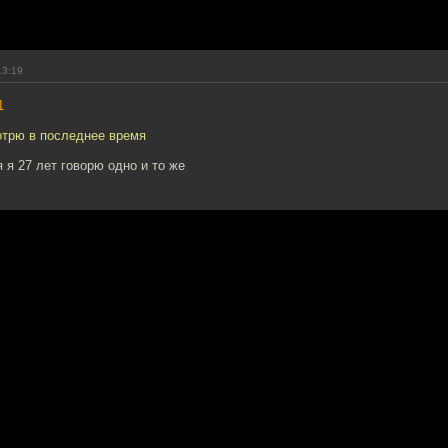
13:19
1
отрю в последнее время
 я 27 лет говорю одно и то же