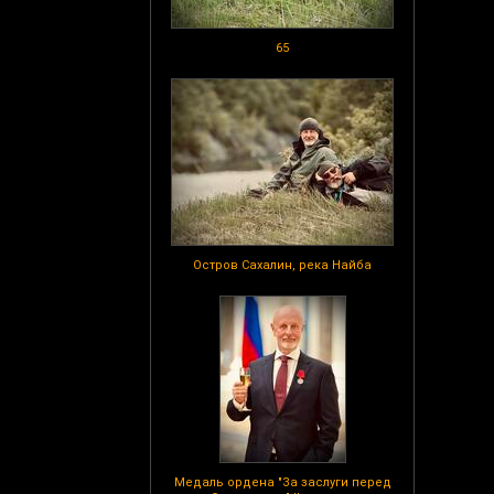
65
Остров Сахалин, река Найба
Медаль ордена "За заслуги перед