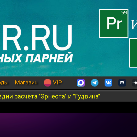
оды
Магазин
VIP
дии расчёта "Эрнеста" и "Гудвина"