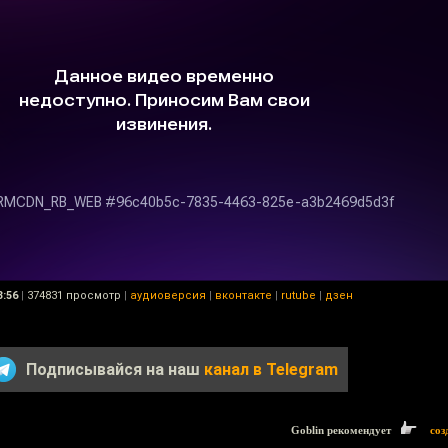
3:56
|
374831 просмотр
|
аудиоверсия
|
вконтакте
|
rutube
|
дзен
Подписывайся на наш
канал в Telegram
Goblin рекомендует
соз