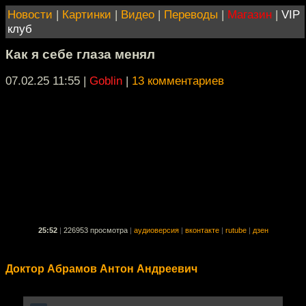
Новости
|
Картинки
|
Видео
|
Переводы
|
Магазин
|
VIP
клуб
Как я себе глаза менял
07.02.25 11:55
|
Goblin
|
13 комментариев
25:52
|
226953 просмотра
|
аудиоверсия
|
вконтакте
|
rutube
|
дзен
Доктор Абрамов Антон Андреевич