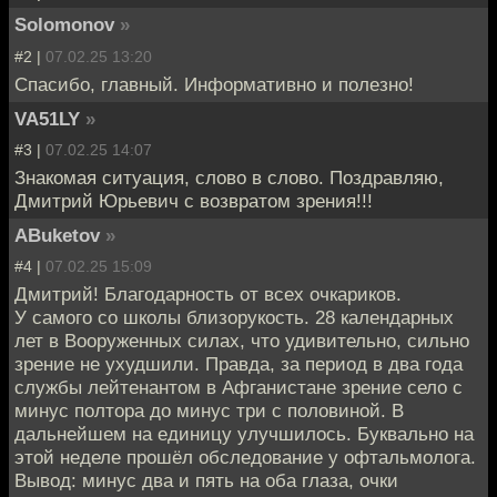
Solomonov
»
#2 |
07.02.25 13:20
Спасибо, главный. Информативно и полезно!
VA51LY
»
#3 |
07.02.25 14:07
Знакомая ситуация, слово в слово. Поздравляю,
Дмитрий Юрьевич с возвратом зрения!!!
ABuketov
»
#4 |
07.02.25 15:09
Дмитрий! Благодарность от всех очкариков.
У самого со школы близорукость. 28 календарных
лет в Вооруженных силах, что удивительно, сильно
зрение не ухудшили. Правда, за период в два года
службы лейтенантом в Афганистане зрение село с
минус полтора до минус три с половиной. В
дальнейшем на единицу улучшилось. Буквально на
этой неделе прошëл обследование у офтальмолога.
Вывод: минус два и пять на оба глаза, очки