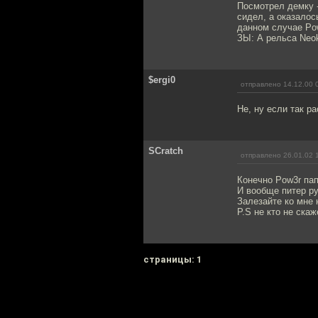
Посмотрел демку -
сидел, а оказалос
данном случае Po
ЗЫ: А рельса Neok
$ergi0
отправлено 14.12.00 
Не, ну если так р
SCratch
отправлено 26.01.02 
Конечно Pow3r пап
И вообще питер рул
Залезайте ко мне н
P.S не кто не ска
cтраницы: 1