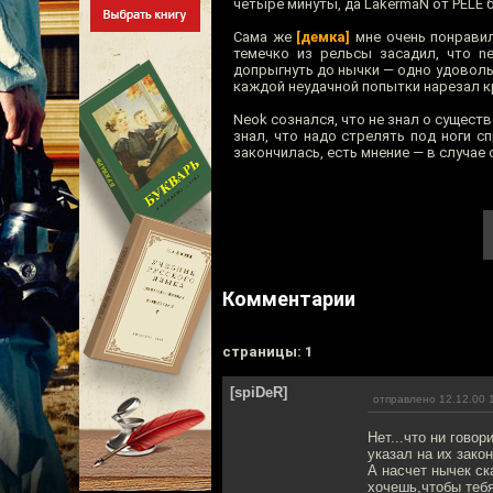
четыре минуты, да LakermaN от PELE 
Сама же
[демка]
мне очень понравил
темечко из рельсы засадил, что n
допрыгнуть до нычки — одно удовольст
каждой неудачной попытки нарезал к
Neok сознался, что не знал о сущест
знал, что надо стрелять под ноги с
закончилась, есть мнение — в случае
Комментарии
cтраницы: 1
[spiDeR]
отправлено 12.12.00 
Нет...что ни гово
указал на их закон
А насчет нычек ск
хочешь,чтобы тебя