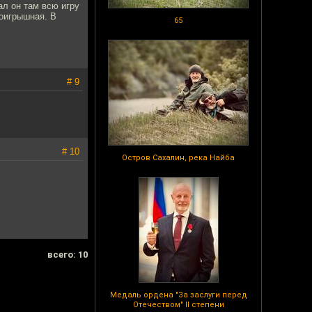
ал он там всю игру
роигрышная. В
65
# 9
# 10
Остров Сахалин, река Найба
всего: 10
Медаль ордена "За заслуги перед
Отечеством" II степени