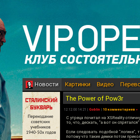
Картинки
Видео
Перев
Новости
The Power of Pow3r
12.12.00 14:21 |
Goblin
|
10 комментариев
»
С утреца почитал на XSReality отлич
то, что, дескать, "а вот он спряталс
Если следовать подобной "логике", 
потому что такие демки потом приколь