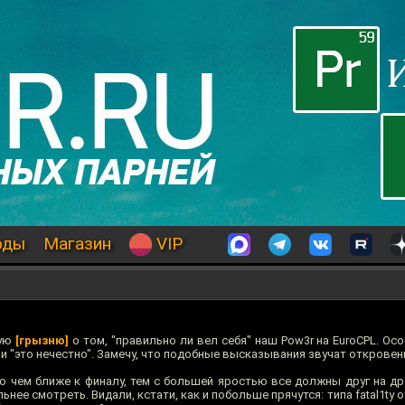
оды
Магазин
VIP
ную
[грызню]
о том, "правильно ли вел себя" наш Pow3r на EuroCPL. Ос
я" и "это нечестно". Замечу, что подобные высказывания звучат откровен
то чем ближе к финалу, тем с большей яростью все должны друг на др
нее смотреть. Видали, кстати, как и побольше прячутся: типа fatal1ty о