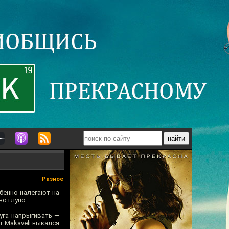
Разное
обенно налегают на
но глупо.
уга напрыгивать —
т Makaveli ныкался