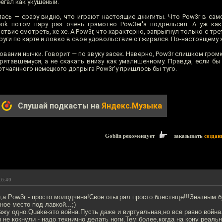
бегал как укушеный.
ась — сразу видно, что играют настоящие джигиты. Что Pow3r в само
eok потом пару раз очень грамотно Pow3er'a подрельсил. А уж ка
вие смотреть, хе-хе. А Pow3r, что характерно, запрыгнул только с трет
руги по карте и ловко в свое удовольствие отжирался. По-настоящему 
вовании нычки. Говорит — по звуку засек. Наверно, Pow3r слишком гром
прятавшемуся, а не скакать внизу как умалишенному. Правда, если бы
 отчаянного немецкого допрыга Pow3r'у пришлось бы туго.
Слушай подкасты на
Яндекс.Музыка
Goblin рекомендует
заказывать
создан
16:49
ри,а Pow3r - просто молодчина!Свое отыграл просто блестяще!!!Знатным
ное место под лавкой...;)
ажу одно.Quake-это война.Пусть даже и виртуальная,но все равно война
 не кокнули - надо технично делать ноги.Тем более,когда на кону реаль