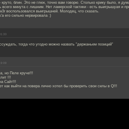
 круто, блин. Это не глюк, точно вам говорю. Столько крику было, я дум
ь всего минута с лишним. Нет ламерской тактики - есть выигрышyая и п
w3r воспользовался выигрышней. Молодец, что сказать.
'a его сильно нервировала :)
01:33
ассуждать, тогда что угодно можно назвать "держаньем позиций"
19:09
а, но Пеле круче!!!
ит !!!
а Сайт!!!
жет как выйти на повера лично хотел бы проверить свои силы в Q!!!