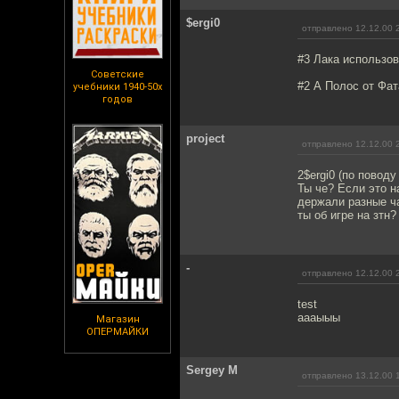
$ergi0
отправлено 12.12.00 
#3 Лака использов
Советские
#2 А Полос от Фат
учебники 1940-50х
годов
project
отправлено 12.12.00 
2$ergi0 (по повод
Ты че? Если это н
держали разные ча
ты об игре на зтн?
-
отправлено 12.12.00 
test
аааыыы
Магазин
ОПЕРМАЙКИ
Sergey M
отправлено 13.12.00 