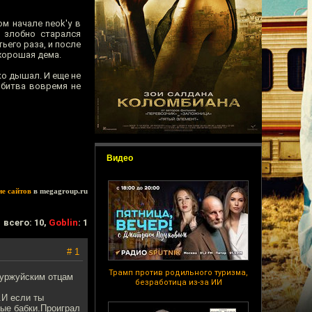
м начале neok'у в
к злобно старался
ьего раза, и после
хорошая дема.
ко дышал. И еще не
 битва вовремя не
Видео
ие сайтов
в megagroup.ru
всего: 10,
Goblin
: 1
# 1
Трамп против родильного туризма,
 буржуйским отцам
безработица из-за ИИ
.И если ты
ные бабки.Проиграл