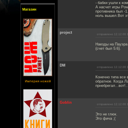
- бабки ушли к ком
А насчет игры Pow
Магазин
противника был -1
ноль вышел.Вот эт
project
отправлено 12.12.00 
Наезды на Пауэра 
(счет был 5:6).
DM
отправлено 12.12.00 
Конечно типа все 
обратное. Когда Л
Империя ножей
прнебрегал...вот!..
Goblin
отправлено 12.12.00 
Это не глюк.
Это фича ;(