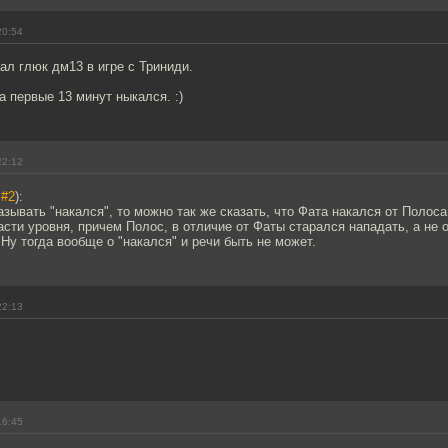
20:54
ал глюк дм13 в игре с Триниди.
а первые 13 минут ныкался. :)
22:12
у
#2
):
азывать "накался", то можно так же сказать, что Фата накался от Полоса
сти уровня, причем Полос, в отличие от Фаты старался нападать, а не 
 Ну тогда вообще о "накался" и речи быть не может.
22:13
16:45