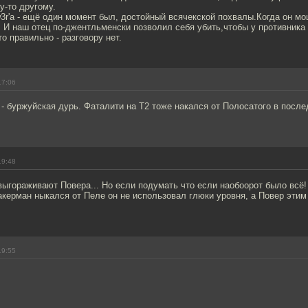
у-то другому.
3r'а - ещё один момент был, достойный всячекской похвалы.Когда он мо
. И наш отец по-джентльменски позволил себя убить,чтобы у противника 
о правильно - разговору нет.
17:06
- буржуйская дурь. Фаталити на Т2 тоже накался от Полосатого в посл
19:48
выгораживают Повера... Но если подумать что если наобоорот было всё!
акерман ныкался от Пеле он не использовал глюки уровня, а Повер этим
19:55