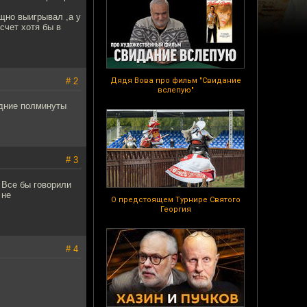
щно выигрывал ,а у
счет хотя бы в
# 2
Дядя Вова про фильм "Свидание
вслепую"
едние полминуты
# 3
 Все бы говорили
 не
О предстоящем Турнире Святого
Георгия
# 4