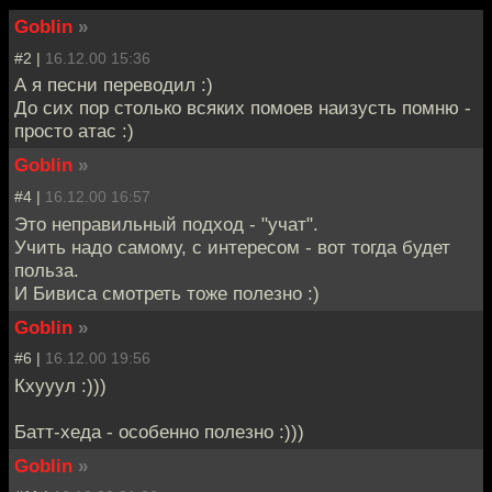
Goblin
»
#2 |
16.12.00 15:36
А я песни переводил :)
До сих пор столько всяких помоев наизусть помню -
просто атас :)
Goblin
»
#4 |
16.12.00 16:57
Это неправильный подход - "учат".
Учить надо самому, с интересом - вот тогда будет
польза.
И Бивиса смотреть тоже полезно :)
Goblin
»
#6 |
16.12.00 19:56
Кхууул :)))
Батт-хеда - особенно полезно :)))
Goblin
»