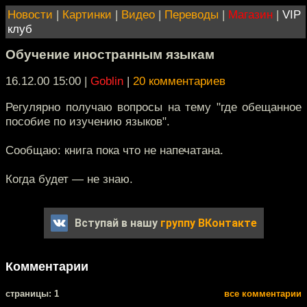
Новости
|
Картинки
|
Видео
|
Переводы
|
Магазин
|
VIP
клуб
Обучение иностранным языкам
16.12.00 15:00
|
Goblin
|
20 комментариев
Регулярно получаю вопросы на тему "где обещанное
пособие по изучению языков".
Сообщаю: книга пока что не напечатана.
Когда будет — не знаю.
Вступай в нашу
группу ВКонтакте
Комментарии
cтраницы: 1
все комментарии