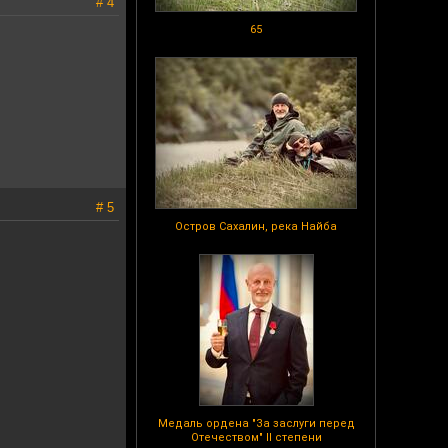
# 4
65
# 5
Остров Сахалин, река Найба
Медаль ордена "За заслуги перед
Отечеством" II степени