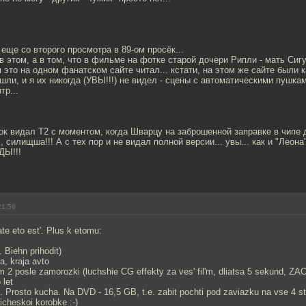
 еще со второго просмотра в 89-ом просёк...
 в этом, а в том, что в фильме на фотке старой дочери Рипли - мать Сиг
я это на одном фанатском сайте читал... кстати, на этом же сайте были к
шли, и я их никогда (УВЫ!!!) не видел - сцены с автоматическими пушка
тр...
ок видал Т2 с моментом, когда Шварцу на заброшенной заправке в чипе
, силищша!!! А с тех пор и не видал полной версии... увы... как и "Леона
ДЫ!!!
21:56
te eto est'. Plus k etomu:
 Biehn prihodit)
, kraja avto
om 2 posle zamorozki (luchshie CG effekty za ves' fil'm, dliatsa 5 sekund,
 let
 Prosto kucha. Na DVD - 16,5 GB, t.e. zabit pochti pod zaviazku na vse 4 s
icheskoi korobke :-)