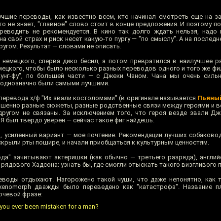
учшие переводы, как известно всем, кто начинал смотреть еще на за
то не знает, "главное" слово стоит в конце предложения. И поэтому 
реводить не рекомендуется. В кино так долго ждать нельзя, надо 
на свой страх и риск несет какую-то пургу — "по смыслу". А на послед
ругом. Результат — словами не описать.
немецкого, сперва дико бесил, а потом превратился в наилучшее р
ецкого, чтобы было несколько разных переводов одного и того же фил
кунг-фу", по большей части — с Джеки Чаном. Чана мы очень силь
 однозначно были самыми лучшими.
 перевода х/ф "Их звали костоломами" (в оригинале называется
Пьяны
ршенно разные сюжеты, разные родственные связи между героями и во
другом не связаны. За исключением того, что героя везде звали Дж
Я был твердо уверен — сейчас такое фиг найдешь.
", усиленный вариант — мое почтение. Рекомендации лучших собаково
скрыли рты пошире, и начали приобщаться к культурным ценностям.
ода" зачитывают актеришки (как обычно — третьего разряда), англий
ядового Хадсона: узнать бы, где смогли отыскать такого визгливого п
реводы отдыхают. Нагорожено такой чуши, что даже непонятно, как
 xenomorph дважды было переведено как "катастрофа". Название п
ючевой фразе:
 you ever been mistaken for a man?