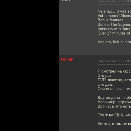
отправлено 27.12.00 
Ne znau... U vas s
Vot u menia "Aliens
Bonus features:
Behind-The-Scenes
Interview with Ja
Over 17 minutes of 
Vse eto, kak ni stra
Goblin
отправлено 27.12.00 
Я смотрел на кассе
Это раз.
DVD, понятно, ест
Это два.
Оригинальные, аме
Другое дело - выб
Например: http://w
Вот - все, что ест
Это ж не США, ка
Кстати, а там не 