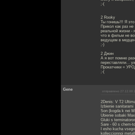
;-(
2 Rooky
Ты гонишь!!! Я это
Прикол как раз не
реальной жизни - 
что в фильм не во
ведущем в медцен
;-)
2 Джин
А я вот помню раз
переставляли... ух
Прокатчики = УРО
;-(
Gene
отправлено 27.12.00 
2Denis: V T2 Ultima
Izbienie sanitarami
Son (kogda k nei M.
Ubienie sobaki Maxa
Gluki s terminator
Sare - 60 s chem-to
I esho kucha vsego.
kolleccionnoi metall