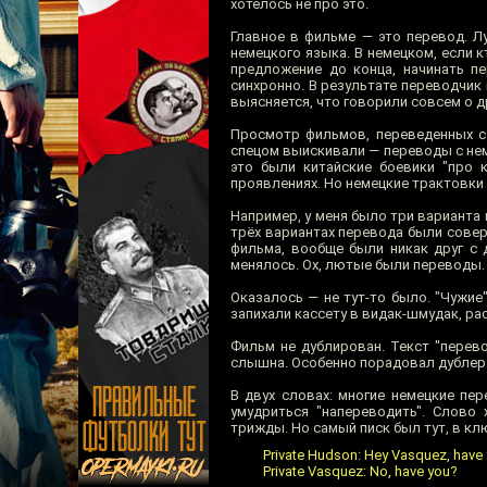
хотелось не про это.
Главное в фильме — это перевод. Л
немецкого языка. В немецком, если к
предложение до конца, начинать пе
синхронно. В результате переводчик 
выясняется, что говорили совсем о д
Просмотр фильмов, переведенных с 
спецом выискивали — переводы с нем
это были китайские боевики "про 
проявлениях. Но немецкие трактовки
Например, у меня было три варианта
трёх вариантах перевода были сове
фильма, вообще были никак друг с 
менялось. Ох, лютые были переводы. 
Оказалось — не тут-то было. "Чужие
запихали кассету в видак-шмудак, ра
Фильм не дублирован. Текст "перев
слышна. Особенно порадовал дублер р
В двух словах: многие немецкие пе
умудриться "напереводить". Слово
трижды. Но самый писк был тут, в кл
Private Hudson: Hey Vasquez, have
Private Vasquez: No, have you?