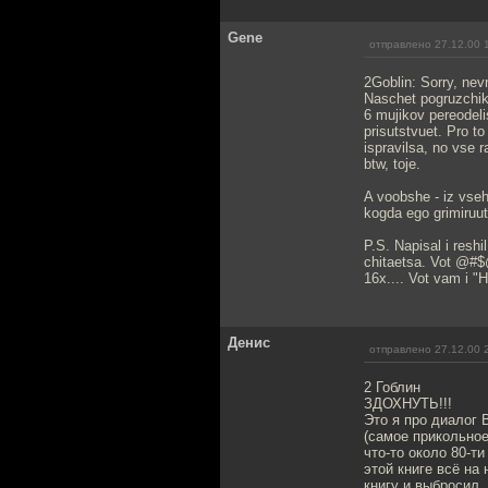
Gene
отправлено 27.12.00 
2Goblin: Sorry, nevn
Naschet pogruzchik
6 mujikov pereodel
prisutstvuet. Pro t
ispravilsa, no vse 
btw, toje.
A voobshe - iz vseh
kogda ego grimiruut 
P.S. Napisal i reshi
chitaetsa. Vot @#$@
16x.... Vot vam i "
Денис
отправлено 27.12.00 
2 Гоблин
ЗДОХНУТЬ!!!
Это я про диалог 
(самое прикольное
что-то около 80-ти
этой книге всё на
книгу и выбросил, 