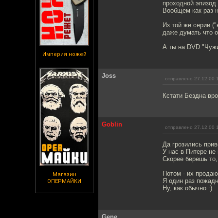
проходной эпизод
Вообщем как раз на
Из той же серии ("
даже думать что о
А ты на DVD "Чуж
Империя ножей
Joss
отправлено 27.12.00 
Кстати Бездна вро
Goblin
отправлено 27.12.00 
Да грозились приве
У нас в Питере не
Скорее берешь то, 
Потом - их продают
Магазин
Я один раз пожадн
ОПЕРМАЙКИ
Ну, как обычно :)
Gene