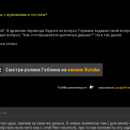
ишь с мужчинами в постели?
й". В древнем переводе Хадсон на вопрос Гормана задавал свой вопро
адал вопрос: "Как отстирывается цыплячье дерьмо?" Ну и так далее.
ное слово.
Смотри ролики Гоблина на
канале Rutube
Goblin рекомендует
заказывать
разработ
13:49
ство одно, причем за свои же деньги. А новых моментов там ( для меня) 
(стало ясно чего она с этой Нют носится), про то как колонисты эту за