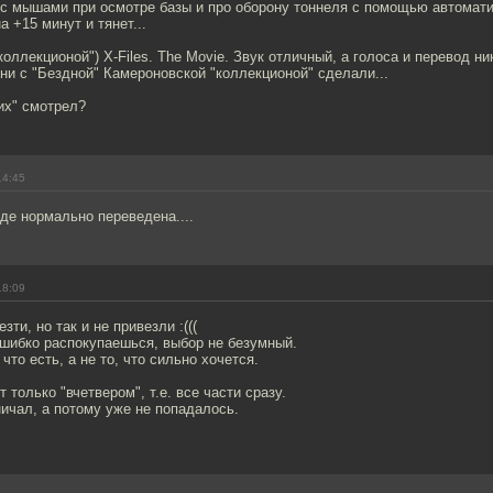
 с мышами при осмотре базы и про оборону тоннеля с помощью автомати
 +15 минут и тянет...
коллекционой") X-Files. The Movie. Звук отличный, а голоса и перевод ни
ни с "Бездной" Камероновской "коллекционой" сделали...
их" смотрел?
14:45
де нормально переведена....
18:09
зти, но так и не привезли :(((
 шибко распокупаешься, выбор не безумный.
что есть, а не то, что сильно хочется.
 только "вчетвером", т.е. все части сразу.
ичал, а потому уже не попадалось.