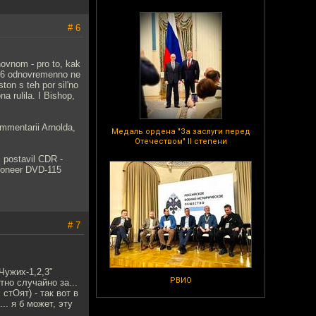
# 6
ovnom - pro to, kak
e 6 odnovremenno ne
ton s teh por sil'no
a rulila. I Bishop,
ommentarii Arnolda,
Медаль ордена "За заслуги перед
Отечеством" II степени
a. postavil CDR -
Pioneer DVD-115
# 7
Чужих-1,2,3"
РВИО
тно случайно за...
стОят) - так вот в
. я б может, эту