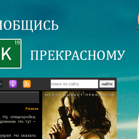
Разное
 Ну, спецкоробка,
длиннее. Но тут —
узрел. Но сказать