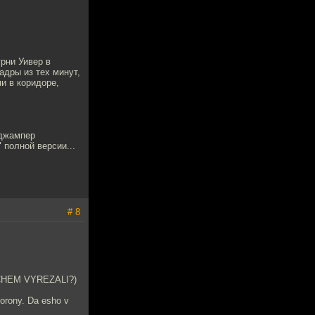
урни Уивер в
адры из тех минут,
ми в коридоре,
 джампер
" полной версии...
# 8
 ZACHEM VYREZALI?)
torony. Da esho v