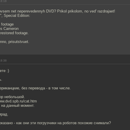
18:18
ovsem net neperevedennyh DVD? Prikol prikolom, no ved' razdrajaet!
", Special Edition:
 footage
mes Cameron
restored footage.
nno, prisutstvuet.
18:38
те :)
ь.
риканцкие, без перевода - в том числе.
ор небольшой.
ww.dvd.spb.ru/cat.htm
ь на данный момент.
мрад.
показано - как они эти погрузчики на роботов похожие снимали?