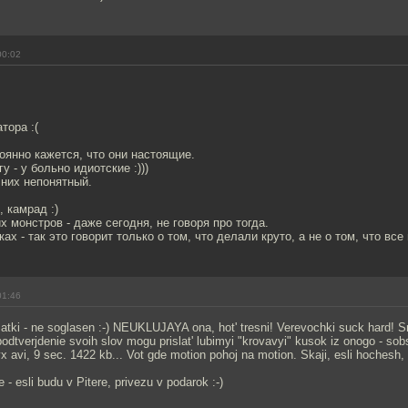
00:02
тора :(
оянно кажется, что они настоящие.
у - у больно идиотские :)))
 них непонятный.
, камрад :)
х монстров - даже сегодня, не говоря про тогда.
ках - так это говорит только о том, что делали круто, а не о том, что все 
01:46
tki - ne soglasen :-) NEUKLUJAYA ona, hot' tresni! Verevochki suck hard! Sr
podtverjdenie svoih slov mogu prislat' lubimyi "krovavyi" kusok iz onogo - s
x avi, 9 sec. 1422 kb... Vot gde motion pohoj na motion. Skaji, esli hochesh, 
- esli budu v Pitere, privezu v podarok :-)