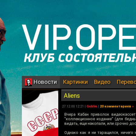
Картинки
Видео
Перев
Новости
Aliens
27.12.00 12:21 |
Goblin
|
20 комментариев
»
Вчера Кабан приволок видеокассе
"коллекционное издание" (для бедны
видать, еще накопали, или срочно до
Однако как я ни таращился, ничего 