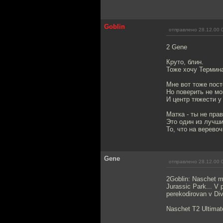
Goblin
отправлено 28.12.00 
2 Gene
Круто, блин.
Тоже хочу Термина
Мне вот тоже пост
Но поверить не мог
И центр тяжести у
Матка - ты не прав
Это один из лучши
То, что на веревоч
Gene
отправлено 28.12.00 
2Goblin: Naschet ma
Jurassic Park... V 
perekodirovan v Div
Naschet T2 Ultimate 