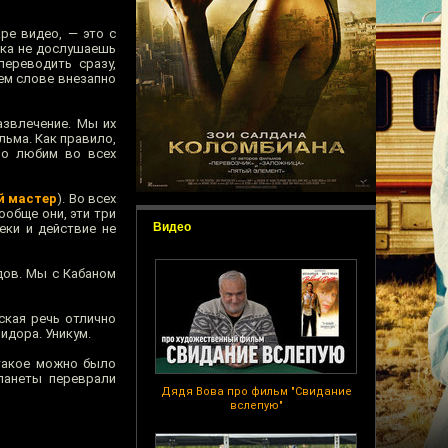
ре видео, — это с
пока не дослушаешь
переводить сразу,
нем слове внезапно
азвлечение. Мы их
ьма. Как правило,
но любим во всех
й мастер
). Во всех
обще они, эти три
Видео
еки и действие не
дов. Мы с Кабаном
ская речь отлично
идора. Уникум.
 такое можно было
ланеты переврали
Дядя Вова про фильм "Свидание
вслепую"