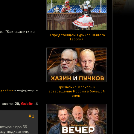
с: "Как свалить из
О предстоящем Турнире Святого
Георгия
Признание Меркель и
ку сайтов
в megagroup.ru
возвращение России в большой
спорт
всего: 20,
Goblin
: 4
# 1
четыре : про 66
разу подхватили,