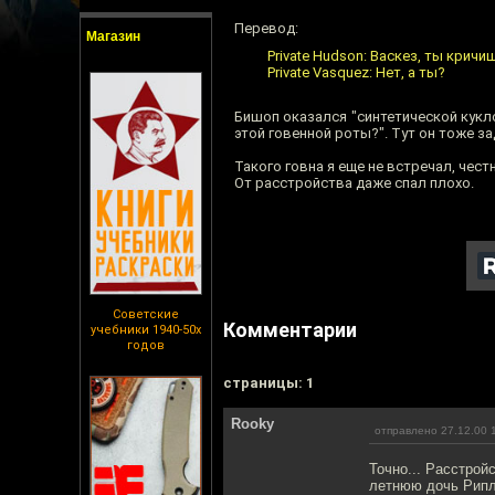
Перевод:
Магазин
Private Hudson: Васкез, ты крич
Private Vasquez: Нет, а ты?
Бишоп оказался "синтетической кукло
этой говенной роты?". Тут он тоже з
Такого говна я еще не встречал, чест
От расстройства даже спал плохо.
Советские
Комментарии
учебники 1940-50х
годов
cтраницы: 1
Rooky
отправлено 27.12.00 
Точно... Расстрой
летнюю дочь Рипли