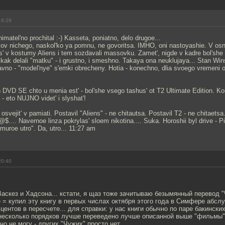
19:29
imatel'no prochital :-) Kasseta, poniatno, delo drugoe...
ov nichego, naskol'ko ya pomnu, ne govoritsa. IMHO, oni nastoyashie. V osn
is' v kostumy Aliens i tem sozdavali massovku. Zamet', nigde v kadre bol'sh
o kak delali "matku" - i grustno, i smeshno. Takaya ona neuklujaya... Stan Wins
ravno - "model'nye" s'emki obrecheny. Hotia - konechno, dlia svoego vremeni on
 DVD SE chto u menia est' - bol'she vsego tashus' ot T2 Ultimate Edition. K
- eto NUJNO videt' i slyshat'!
l osvejit' v pamiati. Postavil "Aliens" - ne chitautsa. Postavil T2 - ne chitaets
$.... Navernoe linza pokrylas' sloem nikotina.... Suka. Horoshii byl drive - 
Hmuroe utro". Da, utro... 11:27 am
20:40
Васкез и Хадсона... кстати, я щаз тоже зачитываю безымянный перевод "
 = купил эту книгу в первых числах октября этого года в Симфере абслу
 центов в пересчете... для справки: у нас книги обычно по паре бакинских 
 несколько порядков лучше переведено лучше описанной выше "фильмы"..
но не могу - других "Чужих" просто нет...