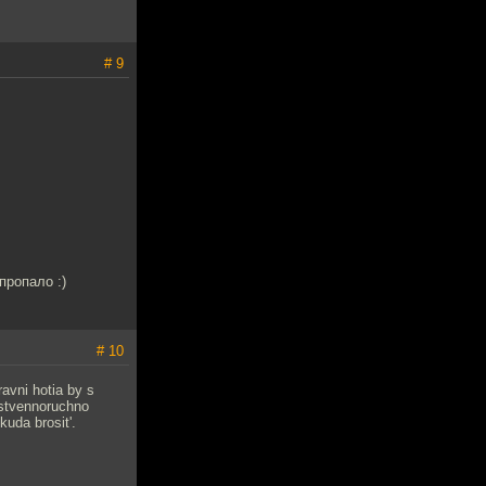
# 9
пропало :)
# 10
avni hotia by s
obstvennoruchno
kuda brosit'.