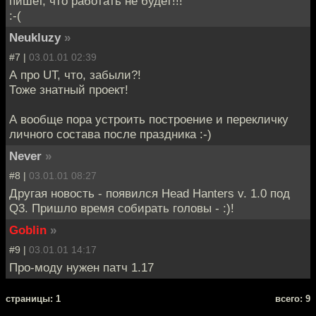
пишет, что работать не будет!!!
:-(
Neukluzy
»
#7 |
03.01.01 02:39
А про UT, что, забыли?!
Тоже знатный проект!
А вообще пора устроить построение и перекличку
личного состава после праздника :-)
Never
»
#8 |
03.01.01 08:27
Другая новость - появился Head Hanters v. 1.0 под
Q3. Пришло время собирать головы - :)!
Goblin
»
#9 |
03.01.01 14:17
Про-моду нужен патч 1.17
cтраницы: 1
всего: 9