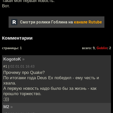
Такая моя первая новость.
Вот.
Смотри ролики Гоблина на
канале Rutube
Комментарии
cтраницы: 1
всего: 9,
Goblin
: 2
KogotoK
»
#1 |
02.01.01 16:43
Прочему про Quake?
По итогами года Deus Ex победил - ему честь и
хвала.
А первую новость надо было бы за жизнь - как
прошло торжество.
;)))
M2
»