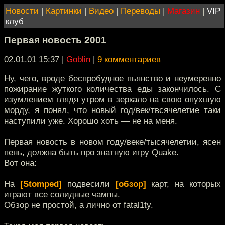
Новости
|
Картинки
|
Видео
|
Переводы
|
Магазин
|
VIP
клуб
Первая новость 2001
02.01.01 15:37
|
Goblin
|
9 комментариев
Ну, чего, вроде беспробудное пьянство и неумеренно
пожирание жуткого количества еды закончилось. С
изумлением глядя утром в зеркало на свою опухшую
морду, я понял, что новый год/век/твсячелетие таки
наступили уже. Хорошо хоть — не на меня.
Первая новость в новом году/веке/тысячелетии, ясен
пень, должна быть про знатную игру Quake.
Вот она:
На
[Stomped]
подвесили
[обзор]
карт, на которых
играют все солидные чампы.
Обзор не простой, а лично от fatal1ty.