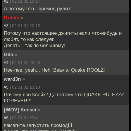
#2 |
02.01.01 19:17
А потому что - промод рулит!
Goblin
»
#3 |
02.01.01 20:15
Потому что настоящие джигиты если что-нибудь и
любят, то как следует.
Делать - так по большому!
Gila
»
#4 |
02.01.01 20:24
Hee-hee, yeah... Heh, Beavis, Quake ROOLZ!
ward3n
»
#5 |
02.01.01 23:19
Почему про Квейк? Да потому что QUAKE RULEZZZ
FOREVER!!!
[WOV] Kensei
»
#6 |
02.01.01 23:41
памагите запустить промод!!!