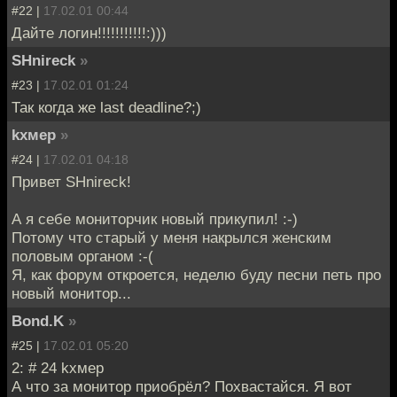
#22 |
17.02.01 00:44
Дайте логин!!!!!!!!!!!:)))
SHnireck
»
#23 |
17.02.01 01:24
Так когда же last deadline?;)
kxмep
»
#24 |
17.02.01 04:18
Привет SHnireck!
А я себе мониторчик новый прикупил! :-)
Потому что старый у меня накрылся женским
половым органом :-(
Я, как форум откроется, неделю буду песни петь про
новый монитор...
Bond.K
»
#25 |
17.02.01 05:20
2: # 24 kxмep
А что за монитор приобрёл? Похвастайся. Я вот