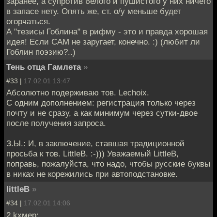
заранее, а супротив белого и пушистого у них ничего
в запасе нету. Опять же, ст. о/у меньше будет
огорчаться.
А "тезисы Гоблина" в рифму - это и правда хорошая
идея! Если САМ не заругает, конечно. :) (любит ли
Гоблин поэзию?..)
Тень отца Гамлета
»
#33 |
17.02.01 13:47
Абсолютно подерживаю тов. Lechoix.
С одним дополнением: регистрация только через
почту и не сразу, а как минимум через сутки-двое
после получения запроса.
З.Ы.: И, в заключение, ставшая традиционной
просьба к тов. LittleB. :-))) Уважаемый LittleB,
поправь, пожалуйста, что надо, чтобы русские буквы
в никах не корежились при автоподстановке.
littleB
»
#34 |
17.02.01 14:06
2 kxмep: