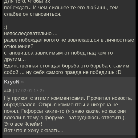
Для того, чтобы их
побеждать. И чем сильнее те его любишь, тем
слабее он становиться.
:)
непоследовательно ...
разве побеждая когото не вовлекаешся в личностные
отношения?
становишса зависимым от побед над кем то
другим...
Единственная стоящая борьба это борьба с самим
собой ... ну себя самого правда не победишь :D
KryoN
»
#48 |
17.02.01 17:27
Ну прикол с этими комментсами. Прочитал новость,
обрадовался. Открыл комментсы и нихрена не
понял. Гефорсы какие-то (я знаю какие, но как они
влезли в тему о форуме - затрудняюсь ответить).
Это все Флейм!
Вот что я хочу сказать...