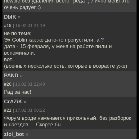
newbie без удаления всего треда :) Лично меня это
очень радует :)
DblK
»
#19 |
16.02.01 21:19
не по теме:
Эх Goblin как же дато-то пропустили, а ?
дата - 15 февраля, у меня на работе пили и
вспоминали.
вот.
(военных несколько есть, которые в возрасте уже)
PAND
»
#20 |
16.02.01 22:49
Рад за нас!
CrAZiK
»
#21 |
17.02.01 00:22
Форум вроде намечается прикольный, без разборок
и наездов.... Скорее бы...
zloi_bot
»