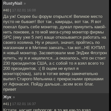
RustyNail
»
#40 |
17.02.01 16:08
Да уж! Скорее бы форум открылся! Великое место
пусто не бывает! Вот так , камрады, вот так. Я вот
поехал брать себе монитор, думал прикупить какой-
нить поновее, а то мой мега-супер монитор фирмы
SPC (ему уже 5 лет) ваще отказывается работать на
своего хозяина. Ну и решил, значит, пройтись по
магазинам и в Митино заехать...так вот...НЕ КУПИЛ
я новый монитор. Засоветовали мне ЭлДжи Флэтрон
купить, ну я и нацелился...а оказалось, что он стоит
230 президентов США, а с собой то я взял всего то
200 президентов. :( В ощем не купил я
монитор(пока), зато в тотже вечер замечетельно
выпил Старого Мельника с прекрасными орешками
от Афонасия. Пойду дальше...всем всех благ.
привет
Жук
»
#41 |
17.02.01 16:37
Кстати, насчет гефорсов: я то же как-то взял