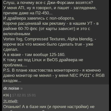
Слуш, а почему все с Джи-Форсами возятся?
У меня ATI, ну я говорил, и пашет - заглядение,
причем даже на П2-450...
И драйвера завелись с пол-оборота.
Короче расценивай как рекламу - в нашем УТ - в
районе 60-70 фпс (от карты зависит) и это с
включёнными
Vortex fog, Compressed Textures, Alpha blendig, -
короче все что можно было сделать true - уже
сделал.
А в кваке - там вообще 125-160.
К тому же под Linux и BeOS драйвера не
проблема....
P.S. В плане хвастовства мониторного - я конечно
давно монитор не менял - у меня NEC PV21" с RGB
входом...
dr.noise
»
#36 |
17.02.01 15:01
2LittleB:
Опаньки! А в базе ник (и прочие настройки) не