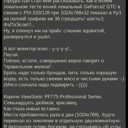
городостью стал мне рассказывать, как в ихнем
локальном тесте ихний локальный GeForce2 GTC в
связке с PIII-533/128 при 1024х768х32 показал в Ку3
на полной графике аж 36 (тридцать! шесть!)
ФэПэЭсов!!!..
Ну, я плюнул им на прайс слюною ядовитой,
развернулся и ушёл.
А вот монитор взял - у-у-у-у!..
Песня.
Гоблин, кстати, совершенно верно говорит о
"правильном железе".
Брать надо только брэндов, пить только хорошую
водку, есть только свежее мясо и чистыми руками :-)
(Мясо сначала надо поджарить :-)))))
Короче ViewSonic PF775 Professional Series.
Семьнадцать дюймов, красавец.
Как глаза новые вставил.
Места прибавилось раза в два (1024х768), будто
переехал из землянки в отдельную двухкомнатную.
В фотошопе гуляю босиком, на спотыкаясь об углы