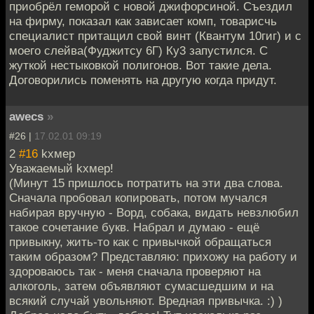
приобрёл геморой с новой джифорсиной. Съездил
на фирму, показал как зависает комп, товарисчь
специалист притащил свой винт (Квантум 10гиг) и с
моего слейва(Фуджитсу 6Г) Ку3 запустился. С
жуткой нестыковкой полигонов. Вот такие дела.
Договорились поменять на другую когда придут.
awecs
»
#26 |
17.02.01 09:19
2
#16
kxмep
Уважаемый kхмер!
(Минут 15 пришлось потратить на эти два слова.
Сначала пробовал копировать, потом мучался
набирая вручную - Ворд, собака, видать невзлюбил
такое сочетание букв. Набрал и думаю - ещё
привыкну, жить-то как с привычкой обращаться
таким образом? Представляю: прихожу на работу и
здороваюсь так - меня сначала проверяют на
алкоголь, затем объявляют сумасшедшим и на
всякий случай увольняют. Вредная привычка. :) )