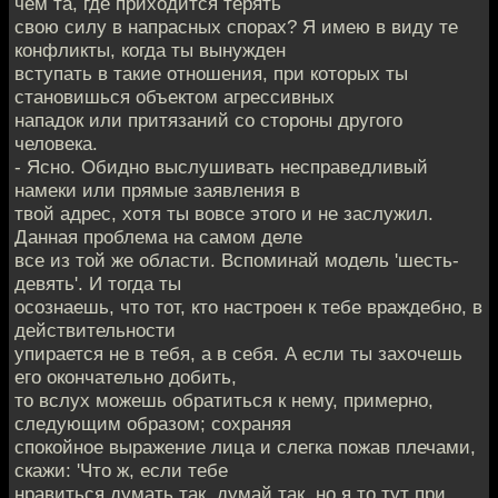
чем та, где приходится терять
свою силу в напрасных спорах? Я имею в виду те
конфликты, когда ты вынужден
вступать в такие отношения, при которых ты
становишься объектом агрессивных
нападок или притязаний со стороны другого
человека.
- Ясно. Обидно выслушивать несправедливый
намеки или прямые заявления в
твой адрес, хотя ты вовсе этого и не заслужил.
Данная проблема на самом деле
все из той же области. Вспоминай модель 'шесть-
девять'. И тогда ты
осознаешь, что тот, кто настроен к тебе враждебно, в
действительности
упирается не в тебя, а в себя. А если ты захочешь
его окончательно добить,
то вслух можешь обратиться к нему, примерно,
следующим образом; сохраняя
спокойное выражение лица и слегка пожав плечами,
скажи: 'Что ж, если тебе
нравиться думать так, думай так, но я то тут при