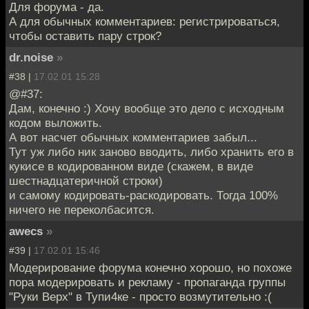
Для форума - да.
А для обычных комментариев: регистрироваться,
чтобы оставить пару строк?
dr.noise
»
#38 |
17.02.01 15:28
@#37:
Дам, конечно :) Хочу вообще это дело с исходным
кодом выложить.
А вот насчет обычных комментариев забыл...
Тут уж либо ник заново вводить, либо хранить его в
кукисе в кодированном виде (скажем, в виде
шестнадцатеричной строки)
и самому кодировать-раскодировать. Тогда 100%
ничего не переколбасится.
awecs
»
#39 |
17.02.01 15:46
Модерирование форума конечно хорошо, но похоже
пора модерировать и рекламу - пропаганда группы
"Руки Верх" в Тупи4ке - просто возмутительно :(