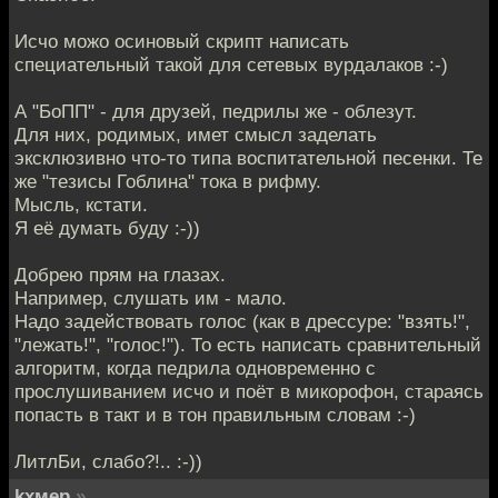
Исчо можо осиновый скрипт написать
специательный такой для сетевых вурдалаков :-)
А "БоПП" - для друзей, педрилы же - облезут.
Для них, родимых, имет смысл заделать
эксклюзивно что-то типа воспитательной песенки. Те
же "тезисы Гоблина" тока в рифму.
Мысль, кстати.
Я её думать буду :-))
Добрею прям на глазах.
Например, слушать им - мало.
Надо задействовать голос (как в дрессуре: "взять!",
"лежать!", "голос!"). То есть написать сравнительный
алгоритм, когда педрила одновременно с
прослушиванием исчо и поёт в микорофон, стараясь
попасть в такт и в тон правильным словам :-)
ЛитлБи, слабо?!.. :-))
kxмep
»