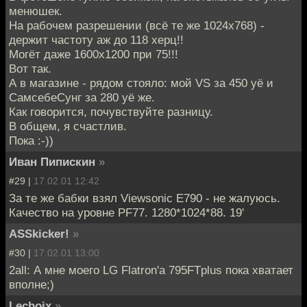
менюшек.
На рабочем разрешении (всё те же 1024х768) -
держит частоту аж до 118 херц!!
Могёт даже 1600х1200 при 75!!!
Вот так.
А в магазине - рядом стояло: мой VS за 450 уё и
СамсебеСунг за 280 уё же.
Как говорится, почувствуйте разницу.
В общем, я счастлив.
Пока :-))
Иван Пипискин
»
#29 |
17.02.01 12:42
За те же бабки взял Viewsonic E790 - не жалуюсь.
Качество на уровне PF77. 1280*1024*88. 19'
ASSkicker!
»
#30 |
17.02.01 13:00
2all: А мне моего LG Flatron'a 795FTplus пока хватает
вполне;)
Lechoix
»