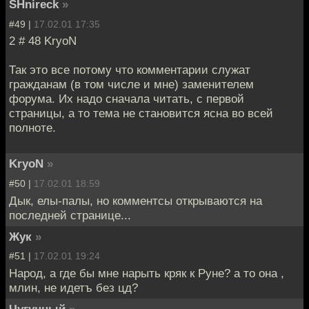
SHnireck
»
#49 |
17.02.01 17:35
2 # 48 KryoN
Так это все потому что комментарии служат
гражданам (в том числе и мне) заменителем
форума. Их надо сначала читать, с первой
страницы, а то тема не становится ясна во всей
полноте.
KryoN
»
#50 |
17.02.01 18:59
Дык, елы-палы, но комментсы открываются на
последней странице...
Жук
»
#51 |
17.02.01 19:24
Народ, а где бы мне нарыть кряк к Руне? а то она ,
млин, не идетъ без цд?
Чугунный
»