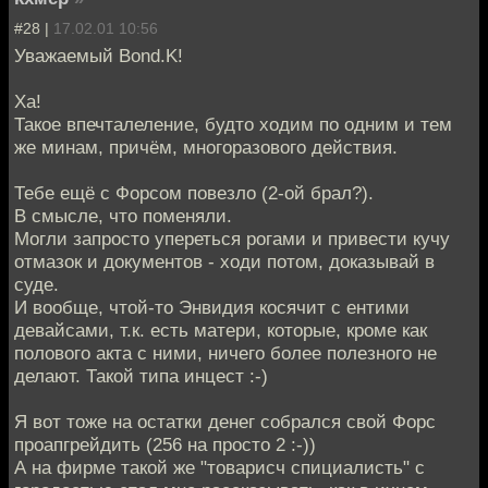
#28 |
17.02.01 10:56
Уважаемый Bond.K!
Ха!
Такое впечталеление, будто ходим по одним и тем
же минам, причём, многоразового действия.
Тебе ещё с Форсом повезло (2-ой брал?).
В смысле, что поменяли.
Могли запросто упереться рогами и привести кучу
отмазок и документов - ходи потом, доказывай в
суде.
И вообще, чтой-то Энвидия косячит с ентими
девайсами, т.к. есть матери, которые, кроме как
полового акта с ними, ничего более полезного не
делают. Такой типа инцест :-)
Я вот тоже на остатки денег собрался свой Форс
проапгрейдить (256 на просто 2 :-))
А на фирме такой же "товарисч спициалисть" с