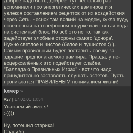
Добрее надо быть, добрее! Тут несколько раз
вспоминали про энергетических вампиров и я
увлёкся составлением рецептов от их воздействия
через Сеть. Чеснок там всякий на модем, кукла вуду,
повешенная на телефонном шнурке или святая вода
на системный блок. Но всё это не то, так как
задействует злобные стороны самого 'донора'.
Нужно светлое и чистое (белое и пушистое :) ).
Самым правильным будет поставить свечку за
здравие предполагаемого вампира. Правда, у не-
воцерковлённых это подействует слабее.
"Баллада о Правильных Играх" - вот что надо
принудительно заставлять слушать эстетов. Пусть
проникаются ПРАВИЛЬНЫМ пониманием жизни!
kxмep
»
#27 |
17.02.01 10:54
Уважаемый awecs!
:-))))
Ну, потешил старика!
Спасибо.