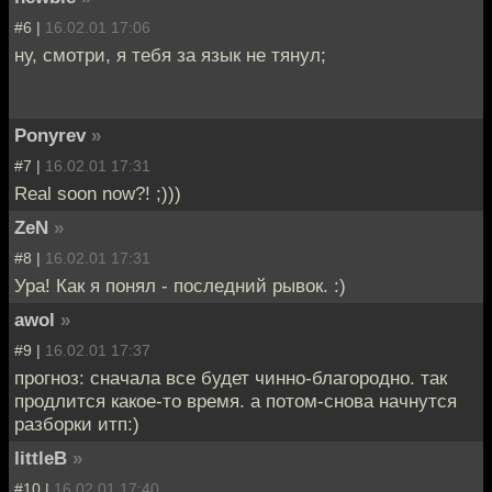
#6 |
16.02.01 17:06
ну, смотри, я тебя за язык не тянул;
Ponyrev
»
#7 |
16.02.01 17:31
Real soon now?! ;)))
ZeN
»
#8 |
16.02.01 17:31
Ура! Как я понял - последний рывок. :)
awol
»
#9 |
16.02.01 17:37
прогноз: сначала все будет чинно-благородно. так
продлится какое-то время. а потом-снова начнутся
разборки итп:)
littleB
»
#10 |
16.02.01 17:40