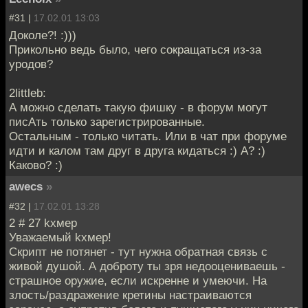
#31 |
17.02.01 13:03
Доколе?! :)))
Прикольно ведь было, чего сокращаться из-за
уродов?
2littleb:
А можно сделать такую фишку - в форум могут
писАть только зарегистрированные.
Остальным - только читать. Или в чат при форуме
идти и калом там друг в друга кидаться :) А? :)
Каково? :)
awecs
»
#32 |
17.02.01 13:28
2 # 27 kxмep
Уважаемый kхмер!
Скрипт не потянет - тут нужна обратная связь с
живой душой. А доброту ты зря недооцениваешь -
страшное оружие, если искренне и умеючи. На
злость/раздражение кретины настраиваются