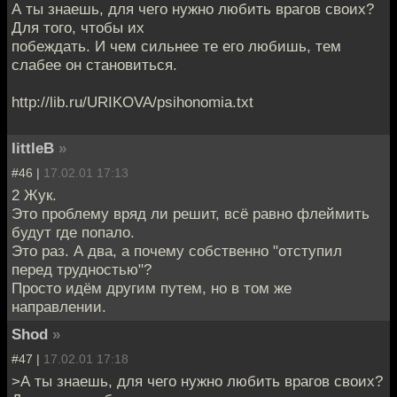
А ты знаешь, для чего нужно любить врагов своих?
Для того, чтобы их
побеждать. И чем сильнее те его любишь, тем
слабее он становиться.
http://lib.ru/URIKOVA/psihonomia.txt
littleB
»
#46 |
17.02.01 17:13
2 Жук.
Это проблему вряд ли решит, всё равно флеймить
будут где попало.
Это раз. А два, а почему собственно "отступил
перед трудностью"?
Просто идём другим путем, но в том же
направлении.
Shod
»
#47 |
17.02.01 17:18
>А ты знаешь, для чего нужно любить врагов своих?