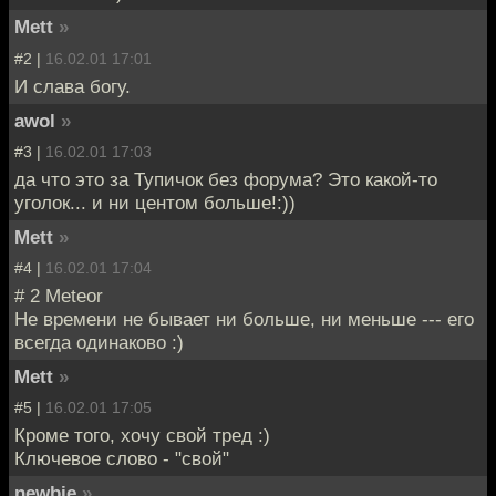
Mett
»
#2 |
16.02.01 17:01
И слава богу.
awol
»
#3 |
16.02.01 17:03
да что это за Тупичок без форума? Это какой-то
уголок... и ни центом больше!:))
Mett
»
#4 |
16.02.01 17:04
# 2 Meteor
Не времени не бывает ни больше, ни меньше --- его
всегда одинаково :)
Mett
»
#5 |
16.02.01 17:05
Кроме того, хочу свой тред :)
Ключевое слово - "свой"
newbie
»