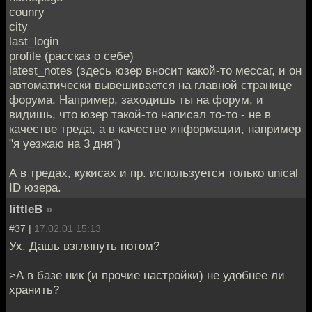
counry
city
last_login
profile (рассказ о себе)
latest_notes (здесь юзер вносит какой-то мессаг, и он
автоматически вывешивается на главной странице
форума. Например, заходишь ты на форум, и
видишь, что юзер такой-то написал то-то - не в
качестве треда, а в качестве информации, например
"я уезжаю на 3 дня")
А в тредах, кукисах и пр. используется только unical
ID юзера.
littleB
»
#37 |
17.02.01 15:13
Ух. Дашь взглянуть потом?
>А в базе ник (и прочие настройки) не удобнее ли
хранить?