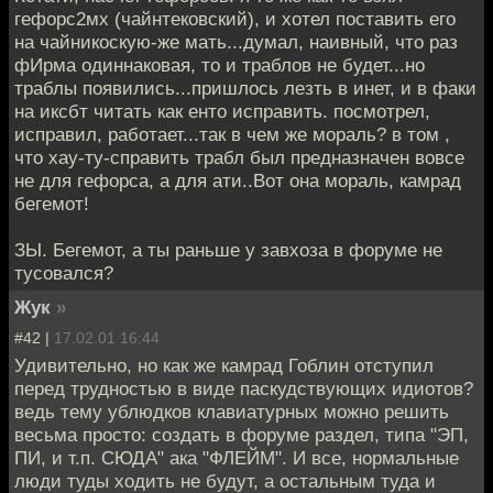
гефорс2мх (чайнтековский), и хотел поставить его
на чайникоскую-же мать...думал, наивный, что раз
фИрма одиннаковая, то и траблов не будет...но
траблы появились...пришлось лезть в инет, и в факи
на иксбт читать как енто исправить. посмотрел,
исправил, работает...так в чем же мораль? в том ,
что хау-ту-справить трабл был предназначен вовсе
не для гефорса, а для ати..Вот она мораль, камрад
бегемот!
ЗЫ. Бегемот, а ты раньше у завхоза в форуме не
тусовался?
Жук
»
#42 |
17.02.01 16:44
Удивительно, но как же камрад Гоблин отступил
перед трудностью в виде паскудствующих идиотов?
ведь тему ублюдков клавиатурных можно решить
весьма просто: создать в форуме раздел, типа "ЭП,
ПИ, и т.п. СЮДА" ака "ФЛЕЙМ". И все, нормальные
люди туды ходить не будут, а остальным туда и