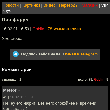
Новости
|
Картинки
|
Видео
|
Переводы
|
Магазин
|
VIP
клуб
Про форум
16.02.01 16:53
|
Goblin
|
78 комментариев
Уже скоро.
Подписывайся на наш
канал в Telegram
Комментарии
cтраницы: 1
всего: 78,
Goblin
: 8
Meteor
»
#1 |
16.02.01 17:01
Не, ну его нафиг! Без него спокойнее и времени
больше... :-)