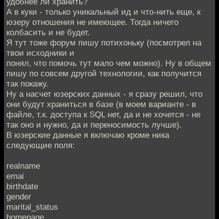
удобнее ли хранить?
А в куки - только уникальный ид и что-нить еще, к
юзеру отношения не имеющее. Тогда ничего
колбасить и не будет.
Я тут тоже форум пишу потихоньку (посмотрел на
твои исходники и
понял, что помочь тут мало чем можно). Ну в общем
пишу по совсем другой технологии, как получится
так покажу.
Ну а насчет юзерских данных - я сразу решил, что
они будут храниться в базе (в моем варианте - в
файле, т.к. доступа к SQL нет, да и не хочется - не
так оно и нужно, да и переносимость лучше).
В юзерские данные я включаю кроме ника
следующие поля:
realname
emai
birthdate
gender
marital_status
homepage