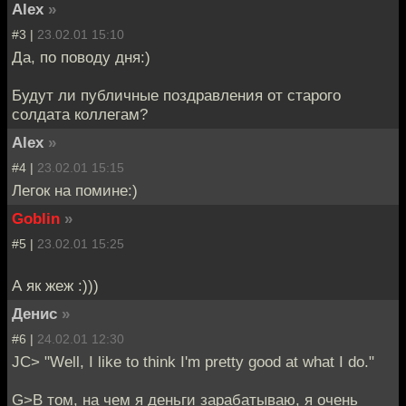
Alex
»
#3 |
23.02.01 15:10
Да, по поводу дня:)
Будут ли публичные поздравления от старого
солдата коллегам?
Alex
»
#4 |
23.02.01 15:15
Легок на помине:)
Goblin
»
#5 |
23.02.01 15:25
А як жеж :)))
Денис
»
#6 |
24.02.01 12:30
JC> "Well, I like to think I'm pretty good at what I do."
G>В том, на чем я деньги зарабатываю, я очень