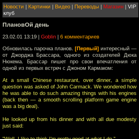
Новости
|
Картинки
|
Видео
|
Переводы
|
Магазин
|
VIP
клуб
ПлановОй день
23.02.01 13:19
|
Goblin
|
6 комментариев
Обновилась парочка планов.
[Первый]
интересный —
от Джорджа Брассара, одного из создателей Дюка
Нюкема. Брассар пишет про свои впечатления от
одной из первых встреч с Джоном Кармаком:
At a small Chinese restaurant, over dinner, a simple
question was asked of John Carmack. We wondered how
he was able to do such amazing things with his engines
(back then — a smooth scrolling platform game engine
was a big deal).
He looked up from his dinner and with all due modesty
just said:
"Well, I like to think I'm pretty good at what I do."