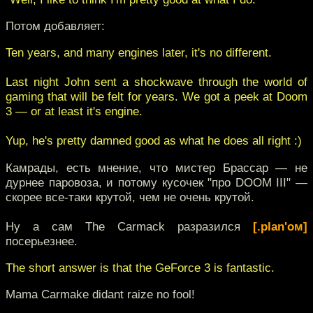
Потом добавляет:
Ten years, and many engines later, it's no different.
Last night John sent a shockwave through the world of
gaming that will be felt for years. We got a peek at Doom
3 — or at least it's engine.
Yup, he's pretty damned good as what he does all right :)
Камрады, есть мнение, что мистер Брассар — не
дурнее паровоза, и потому кусочек "про DOOM III" —
скорее все-таки крутой, чем не очень крутой.
Ну а сам The Carmack разразился
[.plan'ом]
посерьезнее.
The short answer is that the GeForce 3 is fantastic.
Mama Carmake didant raize no fool!