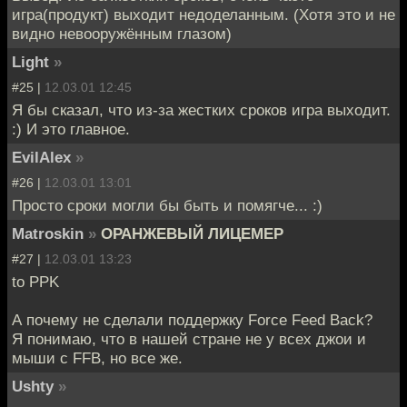
игра(продукт) выходит недоделанным. (Хотя это и не
видно невооружённым глазом)
Light
»
#25 |
12.03.01 12:45
Я бы сказал, что из-за жестких сроков игра выходит.
:) И это главное.
EvilAlex
»
#26 |
12.03.01 13:01
Просто сроки могли бы быть и помягче... :)
Matroskin
»
ОРАНЖЕВЫЙ ЛИЦЕМЕР
#27 |
12.03.01 13:23
to PPK
А почему не сделали поддержку Force Feed Back?
Я понимаю, что в нашей стране не у всех джои и
мыши с FFB, но все же.
Ushty
»