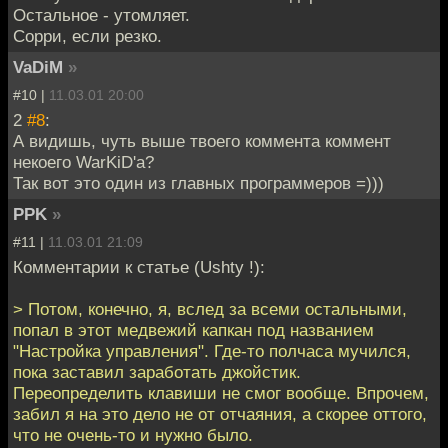
Остальное - утомляет.
Сорри, если резко.
VaDiM
»
#10 |
11.03.01 20:00
2
#8
:
А видишь, чуть выше твоего коммента коммент
некоего WarKiD'a?
Так вот это один из главных программеров =)))
PPK
»
#11 |
11.03.01 21:09
Комментарии к статье (Ushty !):
> Потом, конечно, я, вслед за всеми остальными,
попал в этот медвежий капкан под названием
"Настройка управления". Где-то полчаса мучился,
пока заставил заработать джойстик.
Переопределить клавиши не смог вообще. Впрочем,
забил я на это дело не от отчаяния, а скорее оттого,
что не очень-то и нужно было.