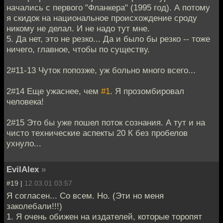
начались с первого "Фланкера" (1995 год). А потому
я скидок на национальное происхождение сроду
никому не делал. И не надо тут мне.
5. Да нет, это не резко... Да и было бы резко -- тоже
ничего, главное, чтобы по существу.
2#11-13 Чуток попозже, уж больно много всего...
2#14 Еще ужаснее, чем
#1
. Я прозомбировал
человека!
2#15 Это бы уже пошел поток сознания. А тут и на
чисто технические аспекты 20 К без пробелов
ухнуло...
EvilAlex
»
#19 |
12.03.01 03:57
Я согласен... Со всем. Но. (Эти но меня
заколебали!!!)
1. Я очень обижен на издателей, которые торопят