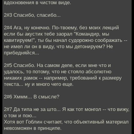
вдохновения в чистом виде.
2#3 Спасибо, спасибо...
2#4 Ага, ну конечно. По-твоему, без моих лекций
если бы акустик тебе заорал "Командир, мы
кавитируем!", ты бы начал судорожно соображать --
не имел ли он в виду, что мы детонируем? Не
прибедняйся...
2#5 Спасибо. На самом деле, если мне что и
удалось, то потому, что не стояло абсолютно
никаких рамок -- например, требований к размеру
текста... ну и много чего еще.
2#6 Хммм... В смысле?
2#7 Да типа не за што... Я как тот монгол -- что вижу,
о том и пою...
Хотя вот Гоблин считает, что объективный материал
невозможен в принципе.