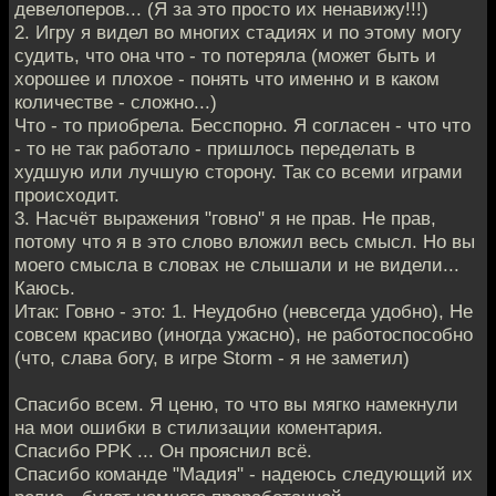
девелоперов... (Я за это просто их ненавижу!!!)
2. Игру я видел во многих стадиях и по этому могу
судить, что она что - то потеряла (может быть и
хорошее и плохое - понять что именно и в каком
количестве - сложно...)
Что - то приобрела. Бесспорно. Я согласен - что что
- то не так работало - пришлось переделать в
худшую или лучшую сторону. Так со всеми играми
происходит.
3. Насчёт выражения "говно" я не прав. Не прав,
потому что я в это слово вложил весь смысл. Но вы
моего смысла в словах не слышали и не видели...
Каюсь.
Итак: Говно - это: 1. Неудобно (невсегда удобно), Не
совсем красиво (иногда ужасно), не работоспособно
(что, слава богу, в игре Storm - я не заметил)
Спасибо всем. Я ценю, то что вы мягко намекнули
на мои ошибки в стилизации коментария.
Спасибо PPK ... Он прояснил всё.
Спасибо команде "Мадия" - надеюсь следующий их