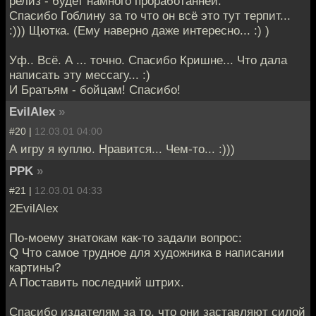
релиз - будет намного проработанней.
Спасибо Гоблину за то что он всё это тут терпит...
:))) Щютка. (Ему наверно даже интересно... :) )
Уф.. Всё. А ... точно. Спасибо Кришне... Что дала
написать эту мессагу... :)
И Братьям - бойцам! Спасибо!
EvilAlex
»
#20 |
12.03.01 04:00
А игру я куплю. Нравится... Чем-то... :)))
PPK
»
#21 |
12.03.01 04:33
2EvilAlex
По-моему знатокам как-то задали вопрос:
Q Что самое трудное для художника в написании
картины?
A Поставить последний штрих.
Спасибо издателям за то, что они заставляют силой