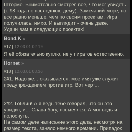
Шторме. Внимательно смотрел все, что мог увидеть
(с 98 года по последнюю дему). Замечаний море, но
все равно меньше, чем по своим проектам. Игра
получилась, имхо. И выглядит - очень даже.
Удачи вам в следующих проектах!
Bond.K
»
#17 |
12.03.01 02:19
Я её обязательно куплю, не у пиратов естественно.
Hornet
»
#18 |
12.03.01 03:36
2#1. Надо же... оказывается, мое имя уже служит
предупреждением против игр. Вот черт...
2#2. Гоблин! А я ведь тебе говорил, что он это
увидит, и... Слава богу, посмеялся. А мог ведь и
полоснуть.
На самом деле написание этого дела, несмотря на
размер текста, заняло немного времени. Припадок