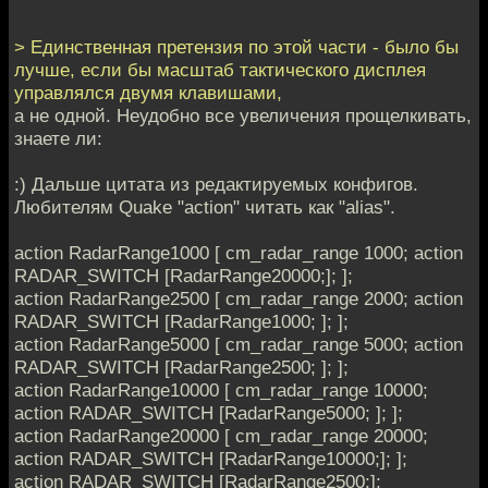
> Единственная претензия по этой части - было бы
лучше, если бы масштаб тактического дисплея
управлялся двумя клавишами,
а не одной. Неудобно все увеличения прощелкивать,
знаете ли:
:) Дальше цитата из редактируемых конфигов.
Любителям Quake "action" читать как "alias".
action RadarRange1000 [ cm_radar_range 1000; action
RADAR_SWITCH [RadarRange20000;]; ];
action RadarRange2500 [ cm_radar_range 2000; action
RADAR_SWITCH [RadarRange1000; ]; ];
action RadarRange5000 [ cm_radar_range 5000; action
RADAR_SWITCH [RadarRange2500; ]; ];
action RadarRange10000 [ cm_radar_range 10000;
action RADAR_SWITCH [RadarRange5000; ]; ];
action RadarRange20000 [ cm_radar_range 20000;
action RADAR_SWITCH [RadarRange10000;]; ];
action RADAR_SWITCH [RadarRange2500;];