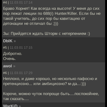
#4 |
11.03.01 17:14
Браво Хорнет! Как всегда на высоте! У меня до сих
пор лежат лекции по 688(i) Hunter/Killer. Если бы не
такой учитель, до сих пор бы кавитацию от
детонации не отличал бы ;)))
Зы: Прийдется ждать Шторм с нетерпением :)
DblK
»
#5 |
11.03.01 17:15
Добротно.
Очень.
awol
»
#6 |
11.03.01 17:29
Неплохо, и даже хорошо, но несколько пафосно и
претенциозно... или амбициозно? м-да...:)))
Короче, можно чуток попроще быть....поспокойнее,
так сказать....
WarKiD
»