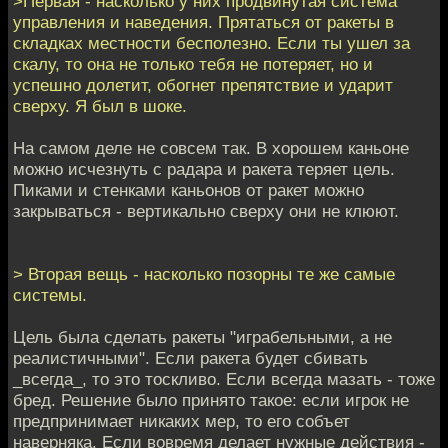
>Первая - насколько у них продвинутая система
управления и наведения. Прятаться от ракеты в
складках местности бесполезно. Если ты ушел за
скалу, то она не только тебя не потеряет, но и
успешно долетит, обогнет препятствие и ударит
сверху. Я был в шоке.
На самом деле не совсем так. В хорошем каньоне
можно исчезнуть с радара и ракета теряет цель.
Пиками и стенками каньонов от ракет можно
закрываться - вертикально сверху они не клюют.
> Вторая вещь - насколько позорны те же самые
системы.
Цель была сделать ракеты "играбельными, а не
реалистичными". Если ракета будет сбивать
_всегда_, то это тоскливо. Если всегда мазать - тоже
бред. Решение было принято такое: если игрок не
предпринимает никаких мер, то его собъет
наверняка. Если вовремя делает нужные действия -