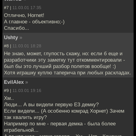
#7 |
11.03.01 17:35
Отлично, Hornet!
А главное - объективно;-)
Спасибо...
Ushty
»
#8 |
11.03.01 18:28
Не знаю, может, глупость скажу, но: если б еще и
разработчики эту заметку тут откомментировали -
был бы это лучший разбор полетов вообще! :)
Хотя играшку куплю таперича при любых раскладах.
EvilAlex
»
#9 |
11.03.01 19:16
Хм..
Люди... А вы видели первую E3 демку?
Если видели... (А особенно комрад Хорнет) Зачем
так хвалить игру?
Например по мне - первая демка - была более
играбельной...