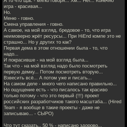
А то что щас - мягко говоря... Хм... Нет... Конечно
игра - красивая...
Но.
Меню - говно.
Смена управления - говно.
А самое, на мой взгляд, бредовое - то, что игра
неимоверно жрёт ресурсы... При HiEnd компе это не
страшно... Но у других то как?
Первая дема в этом отношении была - то, что
надо...
И покрасивше - на мой взгляд была...
Так что - на мой взгляд надо было посмотреть
первую демку... Потом посмотреть вторую...
Взвесить всё... А потом уже и писать...
На самом деле - много чего написано правильно...
Но ощущение есть - что писалось так красиво
только потому - что это первый (!!!) проект
российских разработчиков такого масштаба... (Hired
Team - я вообще в такие проекты - даже не
записываю... - СЫРО)
Что тут сказать.. 50 % - написано здорово...