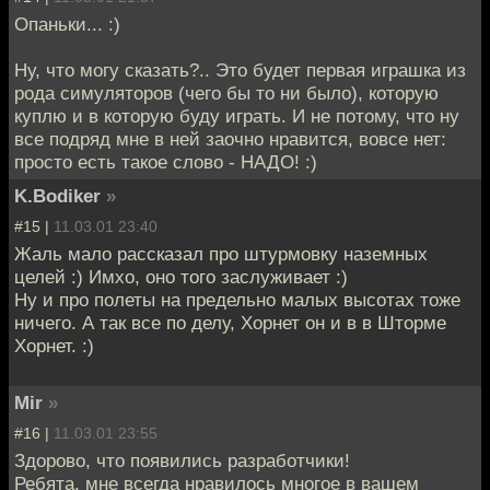
Опаньки... :)
Ну, что могу сказать?.. Это будет первая играшка из
рода симуляторов (чего бы то ни было), которую
куплю и в которую буду играть. И не потому, что ну
все подряд мне в ней заочно нравится, вовсе нет:
просто есть такое слово - НАДО! :)
K.Bodiker
»
#15 |
11.03.01 23:40
Жаль мало рассказал про штурмовку наземных
целей :) Имхо, оно того заслуживает :)
Ну и про полеты на предельно малых высотах тоже
ничего. А так все по делу, Хорнет он и в в Шторме
Хорнет. :)
Mir
»
#16 |
11.03.01 23:55
Здорово, что появились разработчики!
Ребята, мне всегда нравилось многое в вашем