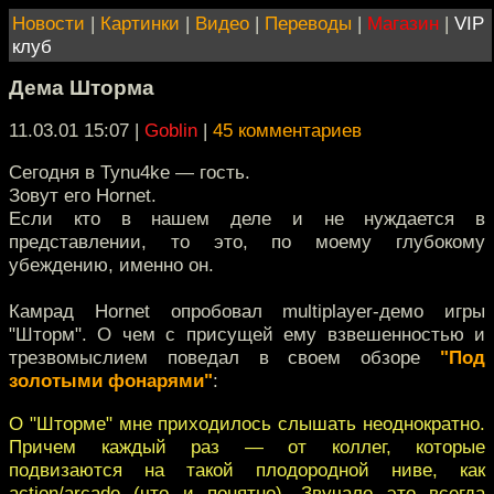
Новости
|
Картинки
|
Видео
|
Переводы
|
Магазин
|
VIP
клуб
Дема Шторма
11.03.01 15:07
|
Goblin
|
45 комментариев
Сегодня в Tynu4ke — гость.
Зовут его Hornet.
Если кто в нашем деле и не нуждается в
представлении, то это, по моему глубокому
убеждению, именно он.
Камрад Hornet опробовал multiplayer-демо игры
"Шторм". О чем с присущей ему взвешенностью и
трезвомыслием поведал в своем обзоре
"Под
золотыми фонарями"
:
О "Шторме" мне приходилось слышать неоднократно.
Причем каждый раз — от коллег, которые
подвизаются на такой плодородной ниве, как
action/arcade (что и понятно). Звучало это всегда