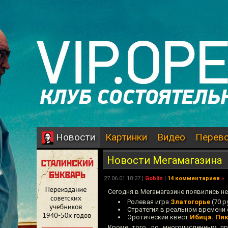
Картинки
Видео
Перев
Новости
Новости Мегамагазина
27.06.01 18:27 |
Goblin
|
14 комментариев
»
Сегодня в Мегамагазине появились не
Ролевая игра
Златогорье
(70 р
Стратегия в реальном времени 
Эротический квест
Ибица. Пи
Кроме того, по многочисленным пр