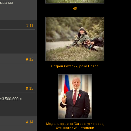
азвание
65
# 11
# 12
Остров Сахалин, река Найба
# 13
ей 500-600 я
# 14
Медаль ордена "За заслуги перед
Отечеством" II степени