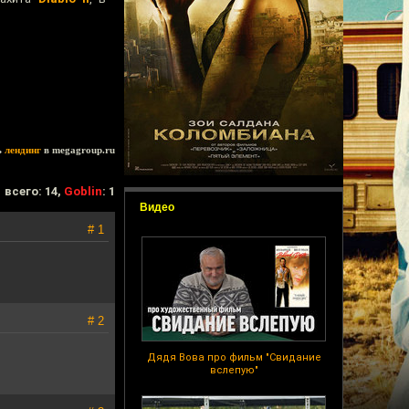
ь
лендинг
в megagroup.ru
всего: 14,
Goblin
: 1
Видео
# 1
# 2
Дядя Вова про фильм "Свидание
вслепую"