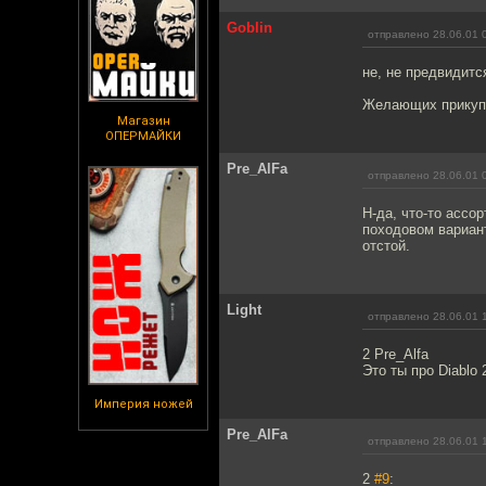
Goblin
отправлено 28.06.01 
не, не предвидитс
Желающих прикупит
Магазин
ОПЕРМАЙКИ
Pre_AlFa
отправлено 28.06.01 
Н-да, что-то ассор
походовом вариант
отстой.
Light
отправлено 28.06.01 
2 Pre_Alfa
Это ты про Diablo 
Империя ножей
Pre_AlFa
отправлено 28.06.01 
2
#9
: