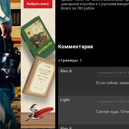
шикарной коробке и с русским мануа
Всего за 783 рубля.
Комментарии
cтраницы: 1
Alex A
отправлено 27.06.01 
Если сейчас заказ
Light
отправлено 27.06.01 
Смотря куда. Отп
Alex A