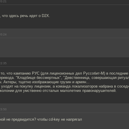
20:21
, что здесь речь идет о D2X.
20:24
22:35
 то, что кампанию РУС (для лицензионных дел Руссобит-М) в последние
перевода. "Кладбище бессмертных", "Девственница, совершающая ритуа
. Актеры, тщетно изображающие грузин и армян...
 уходят на покупку лицензии, а команда локализаторов набрана в соседн
в колонии для умственно отсталых малолетних правонарушителей.
23:50
ной не предвидится? чтобы cd-key не напрягал