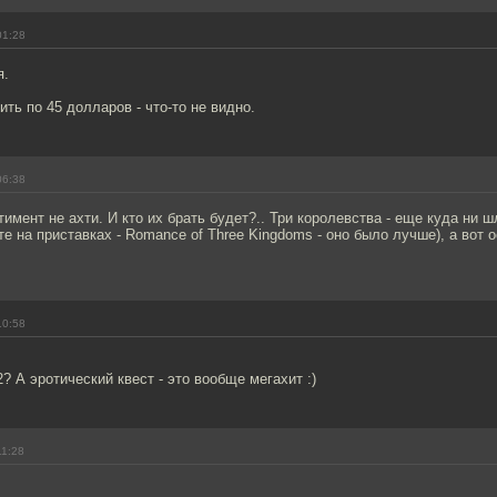
01:28
я.
ь по 45 долларов - что-то не видно.
06:38
тимент не ахти. И кто их брать будет?.. Три королевства - еще куда ни ш
е на приставках - Romance of Three Kingdoms - оно было лучше), а вот 
10:58
2? А эротический квест - это вообще мегахит :)
11:28