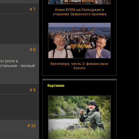
# 7
Атака БПЛА на Геленджик и
открытие Ормузского пролива
# 8
ло (хотя в
Клеопатра, часть 2: финансовое
остальное - полный
болото
Картинки
# 9
# 10