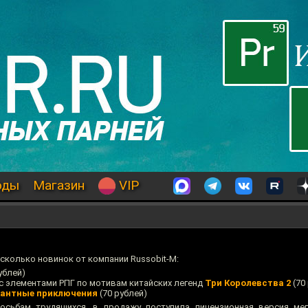
оды
Магазин
VIP
сколько новинок от компании Russobit-M:
ублей)
с элементами РПГ по мотивам китайских легенд
Три Королевства 2
(70
кантные приключения
(70 рублей)
осьбам трудящихся, в продажу поступила лицензионная версия ме