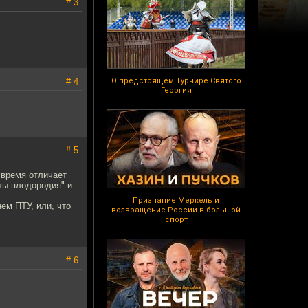
# 3
# 4
О предстоящем Турнире Святого
Георгия
# 5
 время отличает
лы плодородия" и
Признание Меркель и
ем ПТУ, или, что
возвращение России в большой
спорт
# 6