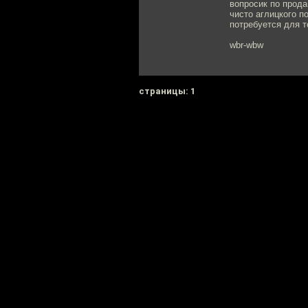
вопросик по прода
чисто аглицкого по
потребуется для т
wbr-wbw
cтраницы: 1