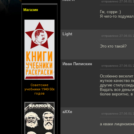
отправлено 27.06.01 
Магазин
Гм, сорри :)
Я чего-то подумал
Light
отправлено 27.06.01 
Это кто такой?
Иван Пипискин
отправлено 27.06.01 
Особенно веселит
жуткое качество 
другие стилусоиды
Советские
учебники 1940-50х
Видать все деньги
годов
более вероятно, 
aXXe
отправлено 27.06.01 
а кваки лицензион