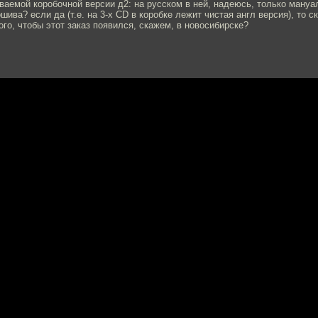
ваемой коробочной версии д2: на русском в ней, надеюсь, только мануал
шива? если да (т.е. на 3-х CD в коробке лежит чистая англ версия), то 
ого, чтобы этот заказ появился, скажем, в новосибирске?