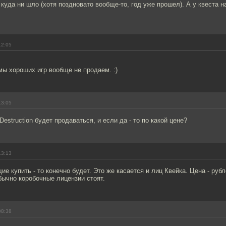
 куда ни шло (хотя поздновато вообще-то, год уже прошел). А у квеста н
12:05
мы хороших игр вообще не продаем. :)
13:05
f Destruction будет продаваться, и если да - то по какой цене?
13:13
е купить - то конечно будет. Это же касается и лиц Квейка. Цена - рубл
бычно коробочные лицензии стоят.
08:38