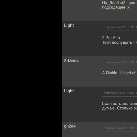
Не, Диабло2 - еще
подходящее ;-)
Light
отправлено 28.06.01 
2 Pre-Alfa
Тебя послушать - 
X-Denis
отправлено 28.06.01 
А Diablo II: Lord o
Light
отправлено 28.06.01 
Если есть желающи
думаю. Столько о
gh2d4
отправлено 30.06.01 