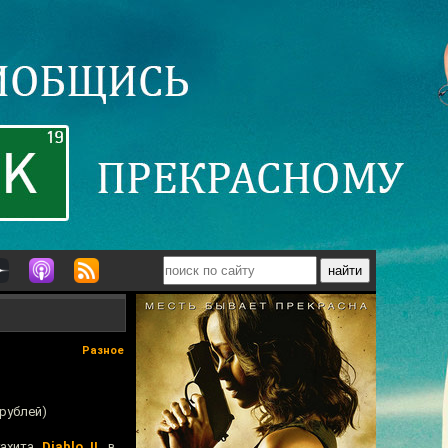
Разное
 рублей)
гахита
Diablo II
, в