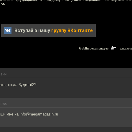
лом.
Вступай в нашу
группу ВКонтакте
Goblin рекомендует
заказат
18:44
ать, когда будет d2?
18:55
иши мне на info@megamagazin.ru