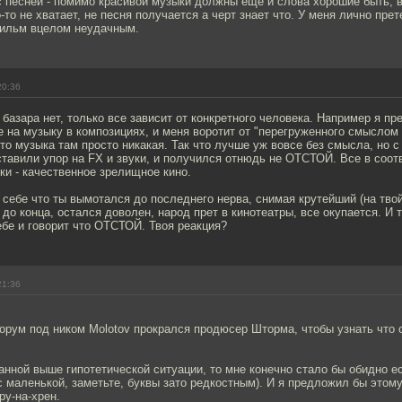
 песней - помимо красивой музыки должны еще и слова хорошие быть, в
-то не хватает, не песня получается а черт знает что. У меня лично прет
ильм вцелом неудачным.
20:36
, базара нет, только все зависит от конкретного человека. Например я пр
на музыку в композициях, и меня воротит от "перегруженного смыслом 
то музыка там просто никакая. Так что лучше уж вовсе без смысла, но 
оставили упор на FX и звуки, и получился отнюдь не ОТСТОЙ. Все в соот
ки - качественное зрелищное кино.
 себе что ты вымотался до последнего нерва, снимая крутейший (на твой
до конца, остался доволен, народ прет в кинотеатры, все окупается. И т
ебе и говорит что ОТСТОЙ. Твоя реакция?
21:36
орум под ником Molotov прокрался продюсер Шторма, чтобы узнать что 
анной выше гипотетической ситуации, то мне конечно стало бы обидно е
с маленькой, заметьте, буквы зато редкостным). И я предложил бы этому
ру-на-хрен.