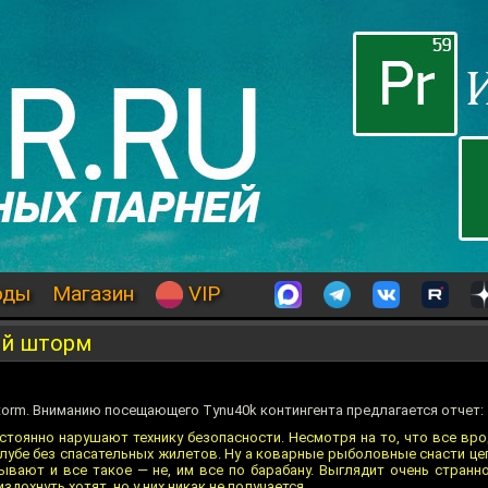
оды
Магазин
VIP
ый шторм
Storm. Вниманию посещающего Tynu40k контингента предлагается отчет:
тоянно нарушают технику безопасности. Несмотря на то, что все вро
алубе без спасательных жилетов. Ну а коварные рыболовные снасти це
ывают и все такое — не, им все по барабану. Выглядит очень странн
здохнуть хотят, но у них никак не получается.