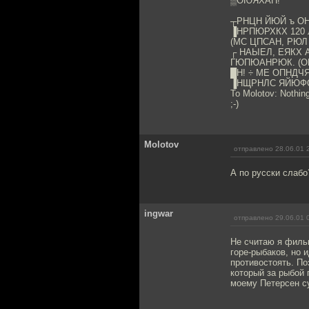
▒ОЮЯХАН!
┬РНЦН ЙЮЙ ъ О
▐НРПЮРХКХ 120
(МС ЦПСАН, РЮЛ
┌ НАЫЕЛ, ЕЯКХ 
ГЮПЮАНРЮК. (О
█Н! ÷ МЕ ОПНДЧЯ
▐НЩРНЛС ЯЙЮФС
To Molotov: Nothin
;-)
Molotov
отправлено 28.06.01 
А по русски слабо
ingwar
отправлено 29.06.01 
Не считаю я фильм
горе-рыбаков, но 
противостоять. Поэ
который за рыбой 
моему Петерсен с