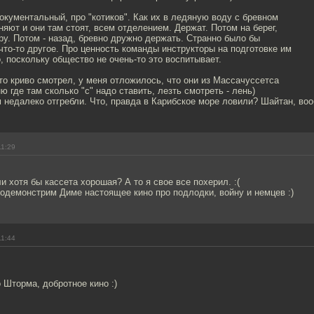
кументальный, про "котиков". Как их в ледяную воду с бревном
няют и они там стоят, всем отделением. Держат. Потом на берег,
ру. Потом - назад, бревно дружно держать. Странно было бы
что-то другое. Про ценность команды инструкторы на подготовке им
, поскольку общество не очень-то это воспитывает.
-то криво смотрел, у меня отложилось, что они из Массачуссетса
ю где там сколько "с" надо ставить, лезть смотреть - лень)
м недалеко отгребли. Что, правда в Карибское море ловили? Шайтан, воо
11:29
и хотя бы кассета хорошая? А то я свое все похерил. :(
родемонстрим Диме настоящее кино про подлодки, войну и немцев :)
11:44
о Шторма, добротное кино :)