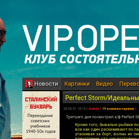
Картинки
Видео
Перев
Новости
Perfect Storm/Идеальн
28.06.01 18:16 |
Goblin
|
19 комментариев
»
Третьего дня посмотрел х/ф Perfect 
Кроме того, бывалые рыбаки пос
все как один расхаживают по п
утаскивая за борт, волны их см
впечатление, что они постоянно и