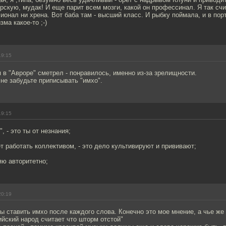
рскую, мудак! И еще парит всем мозги, какой он профессинал. Я так счи
ионал ни хрена. Вот баба там - высший класс. И рыбку поймала, и в пор
ма какое-то ;-)
19:15
 я в "Авроре" сметрел - понравилось, именно из-за зрелищности.
, не забудьте приписывать "имхо".
19:15
, - это ты от незнания;
т работать коллективом, - это дело культивируют и прививают;
яю авторитетно;
20:19
бы ставить имхо после каждого слова. Конечно это мое мнение, а чье ж
ийский народ считает что шторм отстой"