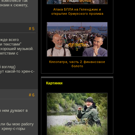
 комплексе так
ензии к сюжету,
Атака БПЛА на Геленджик и
открытие Ормузского пролива
# 5
ежде всего
и текстами"
с хорошей музыкой.
ветствии с
Клеопатра, часть 2: финансовое
болото
 взгляд)
ут какой-то хрен-с-
Картинки
# 6
о нем думают в
сли бы мою работу
 хрену-с-горы