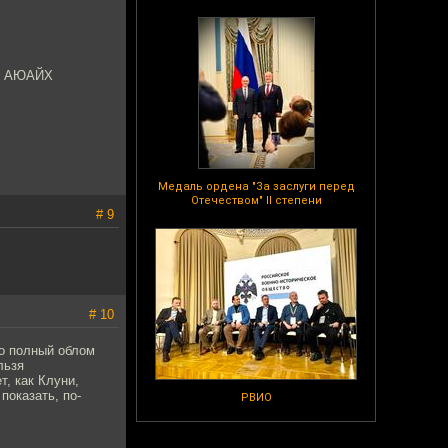
Х АЮАЙХ
Медаль ордена "За заслуги перед
Отечеством" II степени
# 9
# 10
ро полный облом
льзя
т, как Клуни,
показать, по-
РВИО