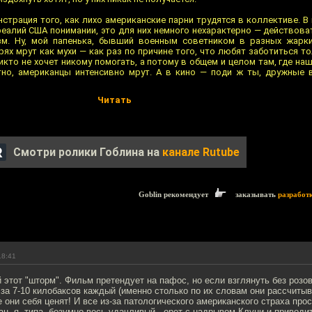
страция того, как лихо американские парни трудятся в коллективе. В
еалий США понимании, это для них немного нехарактерно — действова
зм. Ну, мой папенька, бывший военным советником в разных жарки
ях мрут как мухи — как раз по причине того, что любят заботиться то
икто не хочет никому помогать, а потому в общем и целом там, где на
но, американцы интенсивно мрут. А в кино — поди ж ты, дружные в
Читать
Смотри ролики Гоблина на
канале Rutube
Goblin рекомендует
заказывать
разработ
18:41
 этот "шторм". Фильм претендует на пафос, но если взглянуть без розо
за 7-10 килобаксов каждый (именно столько по их словам они рассчитыв
е они себя ценят! И все из-за патологического американского страха про
тан, я ,типа, безумно весь удачливый - орет с надрывом Клуни и привод