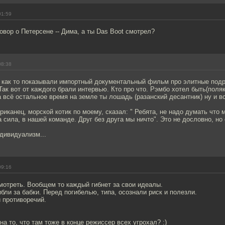
01:59
овор о Петерсене -- Дима, а ты Das Boot смотрел?
08:38
n, как то показывали импортный документальный фильм про элитные под
Так вот от каждого брали интервью. Кто про что. Рэмбо хотел быть(поляк
а всё остальное время на земле ты лошадь (разанский десантник) ну и в
риканец, морской котик по моему, сказал: " Ребята, не надо думать что 
 сила, в нашей команде. Друг без друга мы ничто". Это не дословно, но 
ндивидуализм...
09:16
мотреть. Вообщем то каждый гибнет за свои идеалы.
ибли за бабки. Перед погибелью, типа, осознали риск и полезли.
 противоречий.
на то, что там тоже в конце режиссер всех угрохал? :)