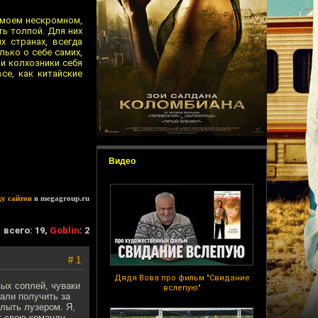
 моем нескромном,
ть толпой. Для них
х странах, всегда
лько о себе самих,
ши колхозники себя
се, как китайские
Видео
ку сайтов
в megagroup.ru
всего: 19,
Goblin
: 2
# 1
Дядя Вова про фильм "Свидание
вых соплей, чуваки
вслепую"
али получить за
слыть лузером. Я,
ит свою команду