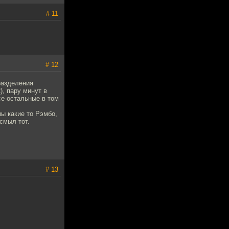
# 11
# 12
разделения
), пару минут в
се остальные в том
мы какие то Рэмбо,
смыл тот.
# 13