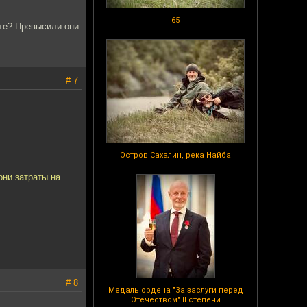
65
ате? Превысили они
# 7
Остров Сахалин, река Найба
они затраты на
# 8
Медаль ордена "За заслуги перед
Отечеством" II степени