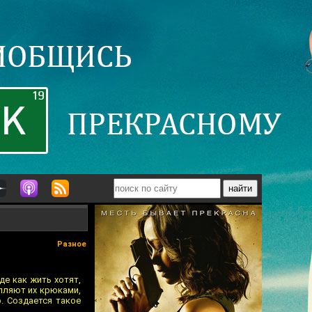
Разное
де как жить хотят,
пляют их крюками,
о. Создается такое