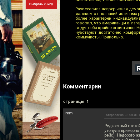
Развеселила непрерывная демон
далеком от познаний истинных р
более характерен индивидуали
говорил, что американцы в лагер
ведут себя крайне эгоистично. Н
чувствуют достаточно комфорт
коммунисты. Прикольно.
Комментарии
cтраницы: 1
rem
отправлено 28.06.01 
Редкостный отстой
утонули примерно 
рейс). Недорого ж
типа, крутой капи