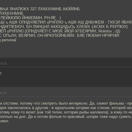
НМъК ЯНАПЮКХ 327 ЛХККХНМНБ АЮЙЯНБ
 ЛХККХНМНБ
 ПЕЙКЮЛЮ ЙНМЕВМН, РН-ЯЕ...)
АШ ъ АШК ОПНДЧЯЕПНЛ ≤РНПЛЮ ъ АШК АШ ДНБНКЕМ - ТХКЭЛ ЯБН
НДНГПЕБЮЧ, БН ЛМНЦНЛ АКЮЦНДъПъ ХЛЕМХ ┼КСМХ Б РХРПЮУ)
ЕП ≤РНПЛЮ (ОПНДЧЯЕП С МЮЯ, ЙЮЙ ХГБЕЯРМН, Molotov ;-))))
 ОПъЛН, ВЕЯРМН, ОН-ЯРЮПХЙНБЯЙХ: БЯЕ ПЮБМН НРЯРНИ!
g personal
23:13
?
00:22
 отстоем, потому что смотреть было интересно. Да, сюжет фильма - п
идея заключалась в другом - в идеальном шторме как стихии, которой не
тому кому-то везет (как той телке, которая рыбы наловила), а кому-то не
поплыл на дно. Да и потом фильм-то красивый, шторм тоже надо суметь 
умел.