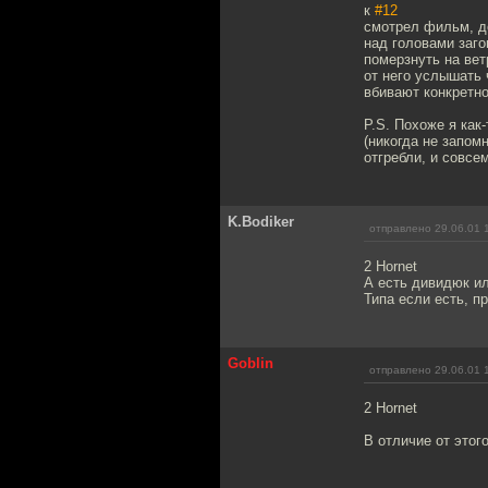
к
#12
смотрел фильм, до
над головами заго
померзнуть на вет
от него услышать 
вбивают конкретно
P.S. Похоже я как
(никогда не запомн
отгребли, и совсе
K.Bodiker
отправлено 29.06.01 
2 Hornet
А есть дивидюк ил
Типа если есть, п
Goblin
отправлено 29.06.01 
2 Hornet
В отличие от этог