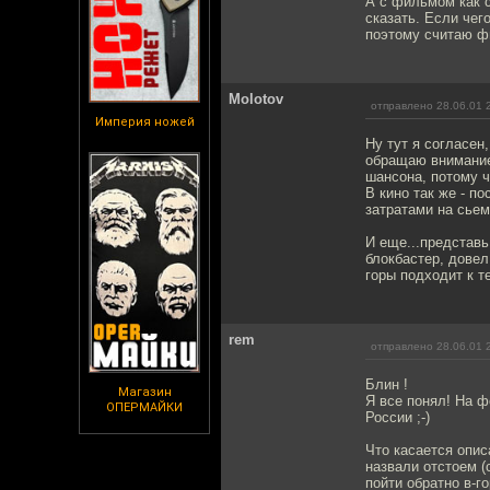
А с фильмом как с
сказать. Если чего
поэтому считаю ф
Molotov
отправлено 28.06.01 
Империя ножей
Ну тут я согласен
обращаю внимание 
шансона, потому ч
В кино так же - п
затратами на сьем
И еще...представь
блокбастер, довел 
горы подходит к т
rem
отправлено 28.06.01 
Блин !
Магазин
Я все понял! На ф
ОПЕРМАЙКИ
России ;-)
Что касается опис
назвали отстоем (
пойти обратно в-го