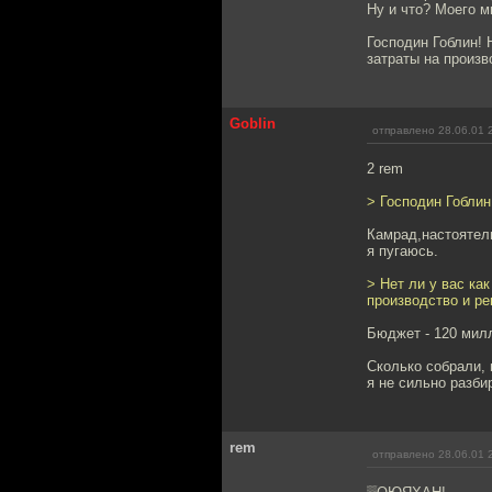
Ну и что? Моего м
Господин Гоблин! 
затраты на произв
Goblin
отправлено 28.06.01 
2 rem
> Господин Гоблин
Камрад,настоятель
я пугаюсь.
> Нет ли у вас ка
производство и ре
Бюджет - 120 мил
Сколько собрали, 
я не сильно разби
rem
отправлено 28.06.01 