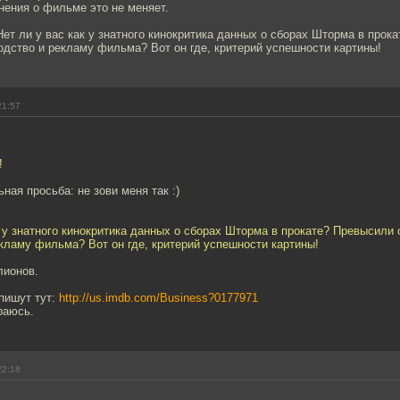
нения о фильме это не меняет.
Нет ли у вас как у знатного кинокритика данных о сборах Шторма в прок
одство и рекламу фильма? Вот он где, критерий успешности картины!
21:57
!
ная просьба: не зови меня так :)
к у знатного кинокритика данных о сборах Шторма в прокате? Превысили 
кламу фильма? Вот он где, критерий успешности картины!
лионов.
пишут тут:
http://us.imdb.com/Business?0177971
раюсь.
22:18