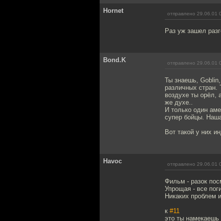
Hornet
отправлено 29.06.01 
Раз уж зашел разг
Bond.K
отправлено 29.06.01 
Ты знаешь, Gobli
различных стран. 
воздухе ты орёл, 
же духе..
И только один аме
супер бойцы. Наша
Вот такой у них и
Havoc
отправлено 29.06.01 
Фильм - разок пос
Упрощая - все пог
Никаких проблем и
к
#11
это ты намекаешь 