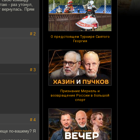
таю - раз утонул,
т вернулась. Прям
# 2
О предстоящем Турнире Святого
Георгия
# 3
Признание Меркель и
возвращение России в большой
спорт
# 4
е еще по-вашему? Я