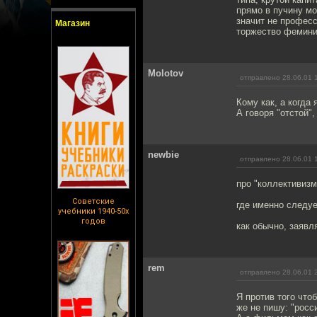
прямо в пучину мо
значит не професс
Магазин
торжество феминиз
Molotov
отправлено 28.06.01 
Кому как, а когда
А говоря "отстой"
newbie
отправлено 28.06.01 
про "коллективизм"
Советские
где именно следуе
учебники 1940-50х
годов
как обычно, заявл
rem
отправлено 28.06.01 
Я против того что
же не пишу: "росс