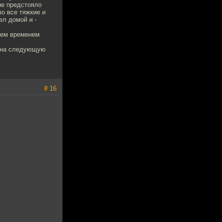
не предстояло
во все тяжкие и
л домой и -
тем временем
ь на следующую
# 16