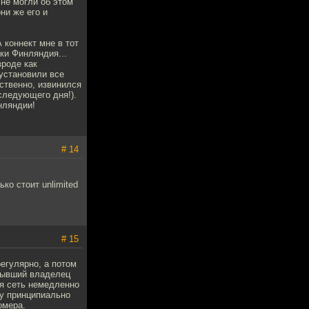
 не могли об этом
ни же его и
 коннект мне в тот
ки Финляндия...
вроде как
 установили все
ственно, извинился
 следующего дня!).
нляндии!
# 14
ко стоит unlimited
# 15
егулярно, а потом
 бывший владелец
ая сеть немедленно
ку принципиально
омера.