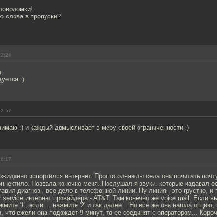
ловоломки!
ю слова в пропуски?
12:24
л.
уется :)
12:57
онимаю :) и каждый домысливает в меру своей ограниченности :)
16:17
ожиданно испортился интернет. Просто однажды села она почитать почту
ннектило. Позвала конечно меня. Послушал я звуки, которые издавал е
тавил диагноз - все дело в телефонной линии. Ну линия - это грустно, и
 service интернет провайдера - AT&T. Там конечно же voice mail: Если в
мите '1', если ... нажмите '2' и так далее... Но все же она нашла опцию,
и, что ежели она подождет 9 минут, то ее соединят с оператором... Коро