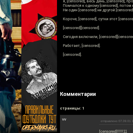
я, [censored], весь день, [censored], пр
Помчался к одному [censored], потом к
Ни один [censored] ни другой [censored]
Короче, [censored], сутки этот [censore
[censored][censored].
Сегодня включили, [censored][censored
Работает, [censored].
[censored].
Комментарии
cтраницы: 1
vv
отправлено 07.09.01 
[censored]!!!!!11