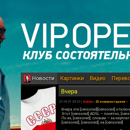
Картинки
Видео
Перев
Новости
Вчера
07.09.01 09:53 |
Goblin
|
25 комментариев
»
Вчера эти [censored][censored] отключи
Этот [censored] ADSL — понятно, [censo
По их, [censored], словам — за неуплату,
[censored], [censored], на [censored]