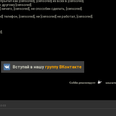
опрыгал как [censored], [censored] их всех в [censored].
 другому [censored].
 ничего, [censored], не способен сделать, [censored].
d] телефон, [censored], ни [censored] не работал, [censored].
].
Вступай в нашу
группу ВКонтакте
Goblin рекомендует
заказат
10:03