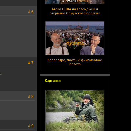
Атака БПЛА на Геленджик и
# 6
открытие Ормузского пролива
Клеопатра, часть 2: финансовое
# 7
болото
а
Картинки
# 8
# 9