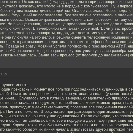
ператорами. Ох как она их! :) Народ, даже слыша при разговоре шипение 
 пытался доказать, что что-то не в порядке с компьютером. Ну и первое,
брести у них компакт диск с апдейтом. Она согласилась. Через неделю
влен. Улучшений не последовало. Все так же она оставалась в онлайне
нки в сервис. Всякие хитрые взаимодействия с компьютером, по типу о
лее. Но в конце концов, на том конце предположили, что все дело в лини
онную компанию. В телефонной компании - voice mail. 'Если у вас проб
ите все телефонные аппараты, подождите десять минут, и потом включи
оче она плюнула на это дело, и решила сменить телефонную компанию н
 понял, что раз компания предоставляет кроме телефонной связи еще и и
ь. Правда не сразу. Хозяйка успела поговорить с президентом AT&T, еще
ти на AOL) короче в конце концов сверху поступило указание разобратьс
и связь наладилась. Занял весь процесс (от поломки до налаживания) ок
17:15
случаев много...
в один прекрасный момент все попытки подсоединиться куда-нибудь в се
ачей. При этом с сервером связь точно устанавливалась (у меня тоже A
ше ни-ни... Случилось это в пятницу вечером, следовательно пришлось 
ественно, сначала я подумал, что проблемы с моим компьютером, поэто
вером происходит в действительности) проверил все соединения кабелей
фт. Ничто не помогло. В результате, при разговоре с один знакомым, я уз
емы, и конкракт с коннект у нас одинаковый. Стало очевидно, что пробл
ню в офис, там сообщают, что все в порядке и дают пару тупых советов,
ледую. Короче, так и не добившись ничего от них, я во вторник вечером 
то каким-то образом их линия начала использовать другой протокол пе