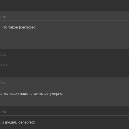
10:04
 что такое [censored].
10:30
даешь!
10:34
а телефон надо платить регулярно.
10:37
к и думал, censored!