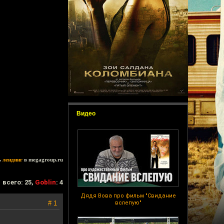
Видео
ь
лендинг
в megagroup.ru
всего: 25,
Goblin
: 4
Дядя Вова про фильм "Свидание
# 1
вслепую"