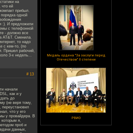
статики на
 что ей
 компакт прибыл.
 порядка одной
свобождения
и :). И предложили
лемы с телефонной
те - должно все
а AT&T. Сменила.
нтернет, то надо
 с кем-то, (по
я. Пришел рабочий,
оло 3-х недель...
Медаль ордена "За заслуги перед
Отечеством" II степени
# 13
ти начали
DSL, как и у
ждать до
му (не веря тому,
, переустановил
нал, что у его
емы у провайдера. В
РВИО
 которым я,
методом проб и
редачи данных,