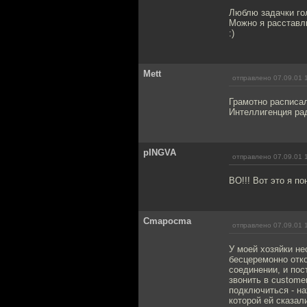
Люблю задачки го
Можно я расставл
:)
Mett
отправлено 07.09.01 
Грамотно расписа
Интеллигенция рад
pINGVA
отправлено 07.09.01 
ВО!!! Вот это я п
Cmapocma
отправлено 07.09.01 
У моей хозяйки не
бесцеремонно отко
соединении, и пос
звонить в customer
подключиться - наж
которой ей сказал