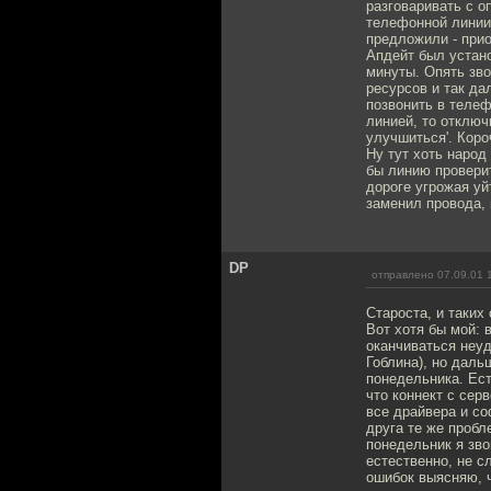
разговаривать с о
телефонной линии,
предложили - прио
Апдейт был устано
минуты. Опять зво
ресурсов и так да
позвонить в телеф
линией, то отключ
улучшиться'. Кор
Ну тут хоть народ
бы линию проверит
дороге угрожая уй
заменил провода, 
DP
отправлено 07.09.01 
Староста, и таких 
Вот хотя бы мой: 
оканчиваться неуд
Гоблина), но даль
понедельника. Ест
что коннект с сер
все драйвера и со
друга те же пробл
понедельник я зво
естественно, не с
ошибок выясняю, ч