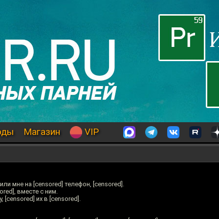
оды
Магазин
VIP
ли мне на [censored] телефон, [censored].
red], вместе с ним.
 [censored] их в [censored].