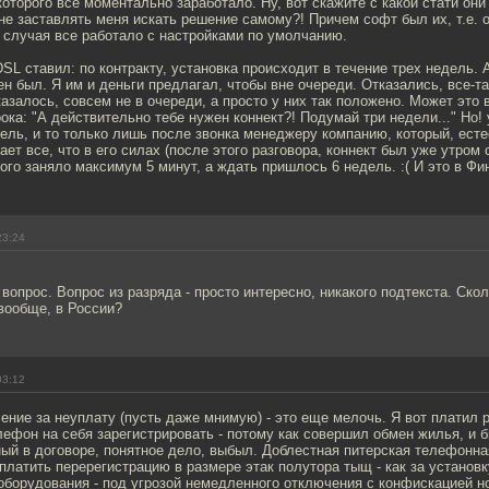
оторого все моментально заработало. Ну, вот скажите с какой стати они
не заставлять меня искать решение самому?! Причем софт был их, т.е. о
о случая все работало с настройками по умолчанию.
DSL ставил: по контракту, установка происходит в течение трех недель. А
н был. Я им и деньги предлагал, чтобы вне очереди. Отказались, все-та
казалось, совсем не в очереди, а просто у них так положено. Может это 
ока: "А действительно тебе нужен коннект?! Подумай три недели..." Но!
ель, и то только лишь после звонка менеджеру компанию, который, есте
лает все, что в его силах (после этого разговора, коннект был уже утром
ого заняло максимум 5 минут, а ждать пришлось 6 недель. :( И это в Фи
23:24
опрос. Вопрос из разряда - просто интересно, никакого подтекста. Сколь
вообще, в России?
03:12
ние за неуплату (пусть даже мнимую) - это еще мелочь. Я вот платил р
лефон на себя зарегистрировать - потому как совершил обмен жилья, и
ый в договоре, понятное дело, выбыл. Доблестная питерская телефонн
латить перерегистрацию в размере этак полутора тыщ - как за установ
оборудования - под угрозой немедленного отключения с конфискацией н