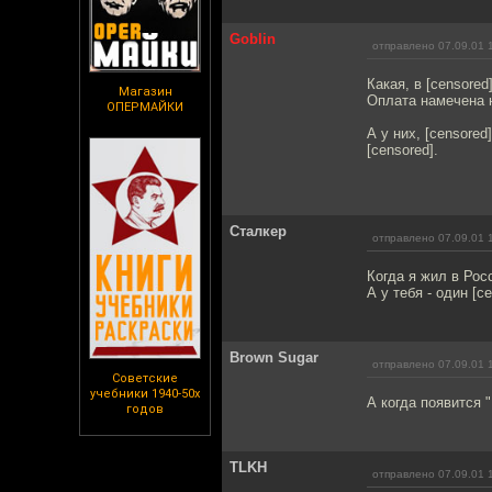
Goblin
отправлено 07.09.01 
Какая, в [censored
Магазин
Оплата намечена на
ОПЕРМАЙКИ
А у них, [censored
[censored].
Cталкер
отправлено 07.09.01 
Когда я жил в Рос
А у тебя - один [ce
Brown Sugar
отправлено 07.09.01 
Советские
учебники 1940-50х
А когда появится "В
годов
TLKH
отправлено 07.09.01 