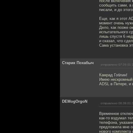
после включения к
сообщить сами, а 
писали, и до этог
Еще, как я этот A
момент очень нуже
Дело, как позже о
испытательного ср
лишь спустя 6 нед
и сказал, что сде
Сама установка эт
Старик Похабыч
отправлено 07.09.01 
Камрад Гоблин!
Имею нескромный в
ADSL в Питере, и 
DEMogOrgoN
отправлено 08.09.01 
Временное отключе
как-то вздумал те
телефона, указанн
предложила мне оп
нового комплекта 