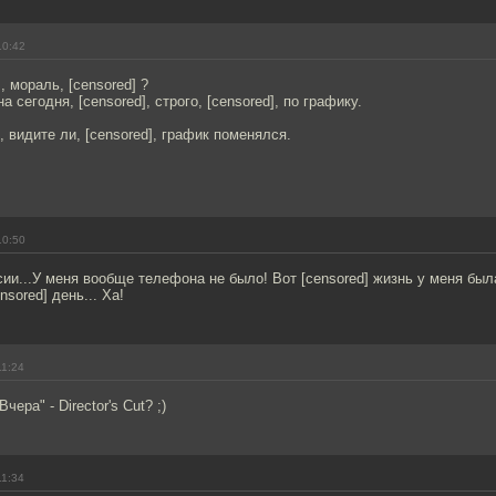
10:42
], мораль, [censored] ?
 сегодня, [censored], строго, [censored], по графику.
], видите ли, [censored], график поменялся.
10:50
сии...У меня вообще телефона не было! Вот [censored] жизнь у меня был
nsored] день... Ха!
11:24
чера" - Director's Cut? ;)
11:34