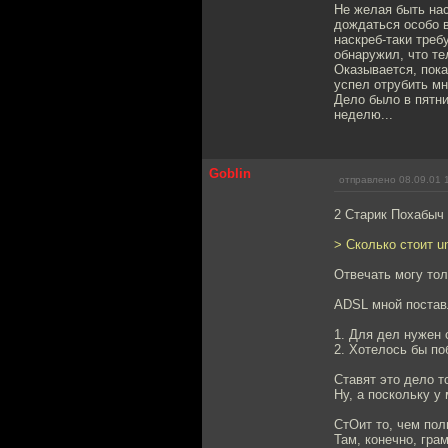
Не желая быть нас
дождаться особо в
наскреб-таки тре
обнаружил, что т
Оказывается, пока
успел отрубить мн
Дело было в пятн
неделю...
Goblin
отправлено 08.09.01 
2 Старик Похабыч
> Сколько стоит u
Отвечать могу тол
ADSL мной поставл
1. Для дел нужен
2. Хотелось бы по
Ставят это дело т
Ну, а поскольку у
СтОит то, чем пол
Там, конечно, гра