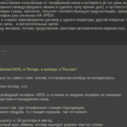
ильственно отлученным от телефонной связи и интернета (в тот день м
ажного междугороднего звонка и сделать кучу прочих дел), я пустился 
буемую сумму, заплатил, получил соответствующую индульгенцию, прише
елефон уже отключен НА ХРЕН.
 я спешно переоформлял договор у одного оператора, другой оператор 
е связь - в воспитательных целях.
ицу вечером, потому продолжение триллера автоматически перенеслос
13:54
nlimited ADSL в Питере, и вообще, в России?
ько за самого себя, потому что вопросом вообще не интересуюсь.
ен потому, что:
 свободный телефон; ADSL в отличие от модема телефон не занимает.
быстрее и понадежнее связь.
олько там, где телефонные станции подходящие.
 меня спецдом, то станция хорошая, так что можно.
ьзуюсь я, 54 доллара в месяц.
мотный курс обмена, потому выходит дороже чем на словах.