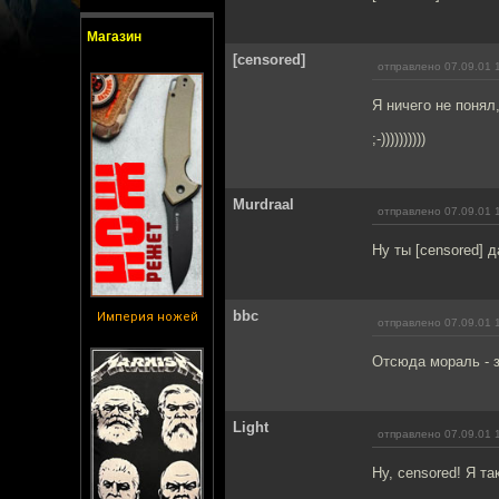
Магазин
[censored]
отправлено 07.09.01 
Я ничего не понял,
;-))))))))))
Murdraal
отправлено 07.09.01 
Ну ты [censored] 
bbc
Империя ножей
отправлено 07.09.01 
Отсюда мораль - з
Light
отправлено 07.09.01 
Ну, censored! Я та