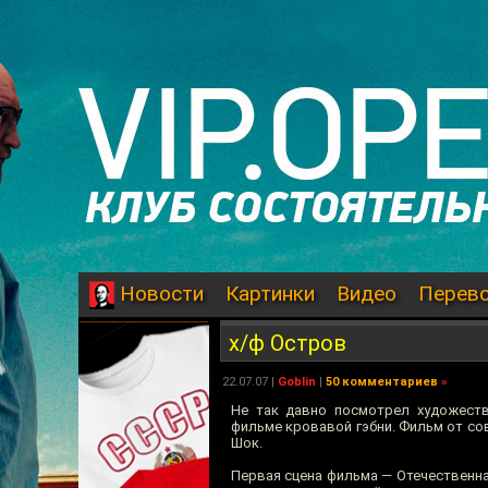
Картинки
Видео
Перев
Новости
х/ф Остров
22.07.07
|
Goblin
|
50 комментариев
»
Не так давно посмотрел художес
фильме кровавой гэбни. Фильм от сов
Шок.
Первая сцена фильма — Отечественна