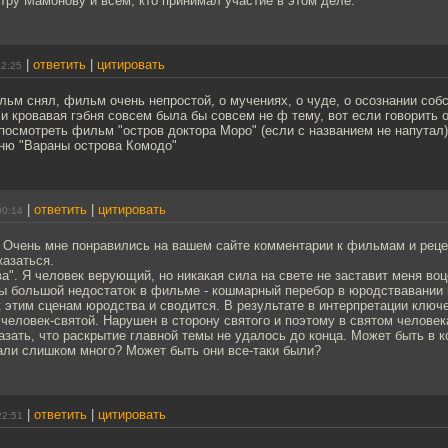
тру Мамонову и всем, кто принимал участие в этом деле.
|
ответить
|
цитировать
12:25
ьм снял, фильм очень непростой, о мучениях, о чуде, о осознании собс
..и кровавая гэбня совсем была бы совсем не ф тему, вот если говорить 
посмотреть фильм "остров доктора Моро" (если с названием не напутал
бню "Вараны острова Комодо"
|
ответить
|
цитировать
00:14
! Очень мне понравились на вашем сайте комментарии к фильмам и реце
казаться.
а". Я человек верующий, но никакая сила на свете не заставит меня во
ы большой недостаток в фильме - кошмарный перебор в юродствавании г
 этим сценам юродства и сводится. В результате в интерпретации ключ
человек-святой. Нарушен в сторону святого и поэтому в святом человек
зать, что раскрытие главной темы не удалось до конца. Может быть в 
али слишком много? Может быть они все-таки были?
|
ответить
|
цитировать
22:51