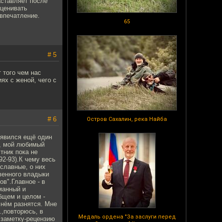
аставляет после
Оценивать
 впечатление.
65
# 5
 того чем нас
ях с женой, чего с
# 6
Остров Сахалин, река Найба
оявился ещё один
к, мой любимый
тник пока не
2-93).К чему весь
ославные, о них
венного владыки
в".Главное - в
манный и
бщем и целом -
 нём разнятся. Мне
.,повторюсь, в
Медаль ордена "За заслуги перед
 заметку-рецензию