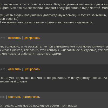
о понравилось так это его простота. Чудо исцеления мальчика, одержим
ых фильмах это бы обставили набором спецэффектов в виде чертей, мол
 сущность людей получивших долгожданную помощь и тут же забывшим, 
ери ребенка).
 как правильно сказали ваше - фильм заставляет задуматься.
|
ответить
|
цитировать
02:21
ни, возможно, и не раскрыта, но при внимательном просмотре киноленты
о играет Дюжев, как раз из этой конторы. Оперативное внедрение, так ск
, что чекисты работали такими методами.
|
ответить
|
цитировать
18:33
 затянуто. единственное что не понравилось. А по существу: впечатлил
ликолепный фильм
|
ответить
|
цитировать
08:38
из лучших фильмов за последнее время что я видел