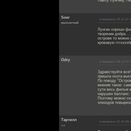
Павлу Лунгину, Пе
Soer
отправлено 15.11.07 
малолетний
Лунгин хорошо фил
творении добра...
острове то можно 
кровавую гггээээ
Odry
отправлено 08.12.07 
Здравствуйте все
пришла охота выс
По поводу "Остров
мнение такое: сам
сути весь фильм к
нарушен балланс: 
Поэтому можно ска
эпизодов повырез
Тартилл
отправлено 21.02.08 
⭐⭐