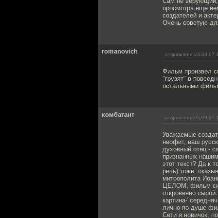
Сам не верующий, 
просмотра еще нем
создателей и акте
Очень советую для
romanovich
отправлено 23.08.07 
Фильм произвел си
"грузят" в повсед
остальными фильм
комбатант
отправлено 05.09.07 
Уважаемые создат
неофит, ваш русск
духовный отец - с
признанных нашим 
этот текст? Да к 
речь) тоже, оказы
митрополита Иоанн
ЦЕЛОМ, фильм ско
откровенно сырой.
картина-"середняч
лично по душе фил
Сети я новичок, 