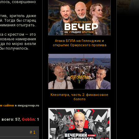
чилось, совершенно
тив, зритель даже
. Тогда бы старец
онимания отыграть.
а с крестом — это
реховные намерения
Атака БПЛА на Геленджик и
гда по морю везли
открытие Ормузского пролива
 бы получилось.
Клеопатра, часть 2: финансовое
болото
ие сайтов
в megagroup.ru
всего: 57,
Goblin
: 1
# 1