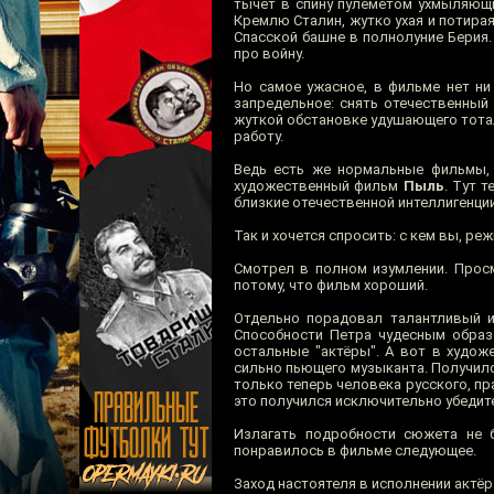
тычет в спину пулемётом ухмыляющи
Кремлю Сталин, жутко ухая и потира
Спасской башне в полнолуние Берия.
про войну.
Но самое ужасное, в фильме нет ни 
запредельное: снять отечественный
жуткой обстановке удушающего тота
работу.
Ведь есть же нормальные фильмы, 
художественный фильм
Пыль
. Тут 
близкие отечественной интеллигенции
Так и хочется спросить: с кем вы, ре
Смотрел в полном изумлении. Прос
потому, что фильм хороший.
Отдельно порадовал талантливый и
Способности Петра чудесным обра
остальные "актёры". А вот в худо
сильно пьющего музыканта. Получило
только теперь человека русского, пр
это получился исключительно убедит
Излагать подробности сюжета не 
понравилось в фильме следующее.
Заход настоятеля в исполнении актёр