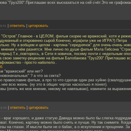
ва "Груз200".Приглашаю всех высказаться на сей счёт.Это не графоман
|
ответить
|
цитировать
18:51
"Остров".Главное - в ЦЕЛОМ, фильм скорее не вражеский, хотя и режи
думанный и откровенно сырой.Конечно, игра(или уже не ИГРА?) Петра
ьно. Ну а вобщем и целом - картина-"середнячок" для очень-очень нов
 мнения о нём разнятся. Мне лично по душе фильм Мэла Гибсона "Страс
лярны).Т.к.,повторюсь, в Сети я новичок, посему почти с недельным о
а свою заметку-рецензию на фильм Балобанова "Груз200".Приглашаю вс
рафоманство - просто наболело..
#6
ьм "вражеский" или нет?
"новоначальных" ? а что за секта?
про православие фильм, а про то что сделав один раз хуйню (смалодушн
 нее всю жизнь. (ну это в общих чертах насколько я понял).
товы (опять же мое мнение, никому не навязываю), извините за выражение
|
ответить
|
цитировать
18:45
- враг хорошего, и даже статую Давида можно было бы слегка подредак
оват. Конечно, картину можно было снять и лучше. Ну так снимите. Когд
езы на глазах. И мысли были не о бабах, а о искуплении и прощении. За