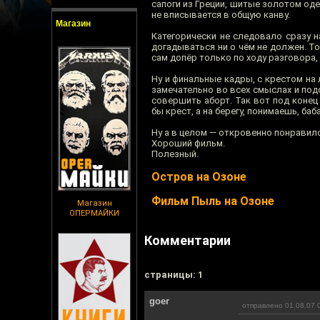
сапоги из Греции, шитые золотом оде
не вписывается в общую канву.
Магазин
Категорически не следовало сразу н
догадываться ни о чём не должен. Т
сам допёр только по ходу разговора,
Ну и финальные кадры, с крестом на
замечательно во всех смыслах и под
совершить аборт. Так вот под коне
бы крест, а на берегу, понимаешь, баб
Ну а в целом — откровенно понравил
Хороший фильм.
Полезный.
Остров на Озоне
Фильм Пыль на Озоне
Магазин
ОПЕРМАЙКИ
Комментарии
cтраницы: 1
goer
отправлено 01.08.07 