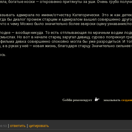
яла, богатые носки — откровенно притянуты за уши. Очень грубо полу
азывать адмирала по имени/отчеству. Категорически. Это ж как детек
огда бы диалог промеж старцем и адмиралом вышел совершенно другой
 что к чему. Можно было значительно более зверски сцену узнавания/п
 лодке — вообще никуда. То есть отплывающая по мрачным водам лодк
смыслах. Но вот в начале старец заругал девицу, сурово попрекнул г
ц фильма девка совершенно спокойно могла бы уже разродиться. И то
а, а в руках у неё — новая жизнь, благодаря старцу. Значительно сильнее
ось.
Goblin рекомендует
заказывать
создан
|
ответить
|
цитировать
08:53