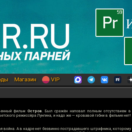
оды
Магазин
VIP
твенный фильм
Остров
. Был сражён наповал полным отсутствием в
етского режиссёра Лунгина, и надо же — кровавой гэбни в фильме нет!
я война. А в кадре нет безвинно пострадавшего штрафника, которому