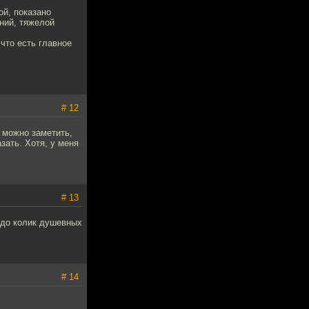
ой, показано
ний, тяжелой
что есть главное
# 12
 можно заметить,
азать. Хотя, у меня
# 13
 до колик душевных
# 14