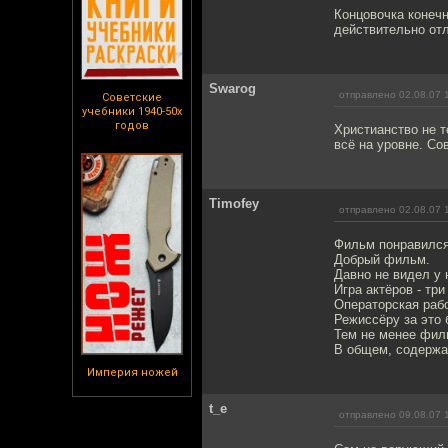
Концовочка конечн
действительно отл
Swarog
отправлено 02.08.07 
Советские
учебники 1940-50х
годов
Христианство не т
всё на уровне. Со
Timofey
отправлено 02.08.07 
Фильм понравился
Добрый фильм.
Давно не видел у
Игра актёров - тр
Операторская рабо
Режиссёру за это 
Тем не менее фил
В общем, содержан
Империя ножей
t_e
отправлено 09.08.07 