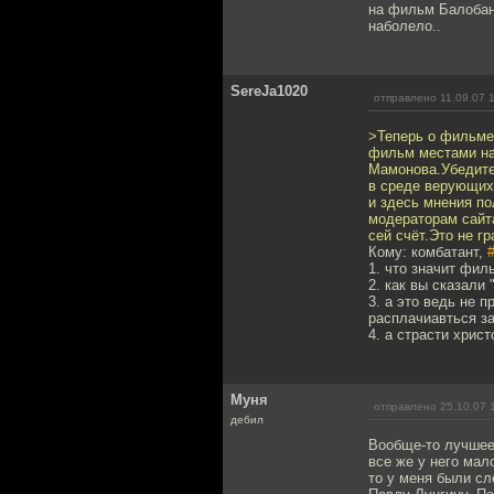
на фильм Балобано
наболело..
SereJa1020
отправлено 11.09.07 
>Теперь о фильме 
фильм местами на
Мамонова.Убедител
в среде верующих
и здесь мнения по
модераторам сайт
сей счёт.Это не г
Кому: комбатант,
1. что значит фил
2. как вы сказали 
3. а это ведь не 
расплачиавться за
4. а страсти хрис
Муня
отправлено 25.10.07 
дебил
Вообще-то лучшее 
все же у него мал
то у меня были сл