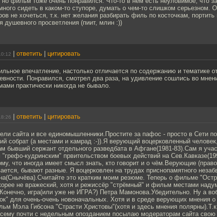
но фильм тоже очень понравился. Что-то в нем есть неуловимое, что з
ного сидеть в каком-то ступоре, думать о чем-то слишком серьезном. 
ров не хочеться, т.к. нет желания разбирать филь по косточкам, портить
 душевного просветления (пиит, млин :))
|
ответить
|
цитировать
10:12
льное впечатление, настолько отличается по содержанию и тематике от
невности. Понравился, смотрел два раза, на удивление сошлись во мнени
ами практически никогда не бывало.
|
ответить
|
цитировать
18:26
ели сайта и все единомышленники.Простите за пафос - просто в Сети п
ий собрат (а местами и камрад :-)).Я верующий воцерковленный челове
ам бывший сержант отдельного разведбата в Афгане(1981-83).Сам я учас
"грефо-кудринским" првительством боевых действий на Сев.Кавказе(199
тому, что иногда имеет смысл знать, кто говорит и о чём.Верующие (прав
вается, бывают разные. Я воцерковлен на трудах приснопамятного незаб
а(Снычёва).Считайте это кратким моим резюме. Теперь о фильме "Остро
рее не вражеский, хотя и режиссёр "стрёмный" и фильм местами наду
Конечно, игра(или уже не ИГРА?) Петра Мамонова.Убедительно. Ну а во
ок" для очень-очень новоначальных. Хотя и в среде верующих мнения о
ьм Мэла Гибсона "Страсти Христовы"(хотя и здесь мнения полярны).Т.к
посему почти с недельным опозданием посылаю модераторам сайта свою