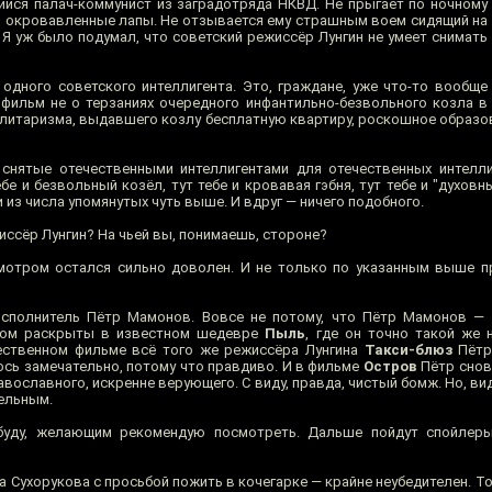
йся палач-коммунист из заградотряда НКВД. Не прыгает по ночному
я окровавленные лапы. Не отзывается ему страшным воем сидящий на
 Я уж было подумал, что советский режиссёр Лунгин не умеет снимать
одного советского интеллигента. Это, граждане, уже что-то вообще
 фильм не о терзаниях очередного инфантильно-безвольного козла в
литаризма, выдавшего козлу бесплатную квартиру, роскошное образо
снятые отечественными интеллигентами для отечественных интелли
тебе и безвольный козёл, тут тебе и кровавая гэбня, тут тебе и "духовн
 из числа упомянутых чуть выше. И вдруг — ничего подобного.
жиссёр Лунгин? На чьей вы, понимаешь, стороне?
мотром остался сильно доволен. И не только по указанным выше п
сполнитель Пётр Мамонов. Вовсе не потому, что Пётр Мамонов — г
зом раскрыты в известном шедевре
Пыль
, где он точно такой же 
жественном фильме всё того же режиссёра Лунгина
Такси-блюз
Пётр 
сь замечательно, потому что правдиво. И в фильме
Остров
Пётр снов
авославного, искренне верующего. C виду, правда, чистый бомж. Но, вид
ельным.
буду, желающим рекомендую посмотреть. Дальше пойдут спойлеры
а Сухорукова с просьбой пожить в кочегарке — крайне неубедителен. То 