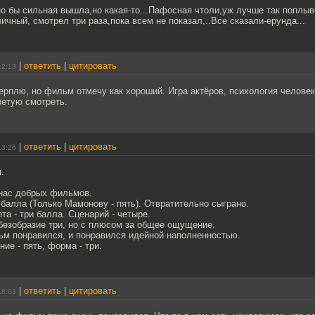
о бы сильная вышла,но какая-то...Пафосная чтоли,уж лучше так поплыв
ичный, смотрел три раза,пока всем не показал,..Все сказали-ерунда...
|
ответить
|
цитировать
12:13
ерплю, но фильм отмечу как хороший. Игра актёров, психология человек
ветую смотреть.
|
ответить
|
цитировать
13:26
.
 нас добрых фильмов.
и балла (Только Мамонову - пять). Отвратительно сыграно.
та - три балла. Сценарий - четыре.
безобразие три, но с плюсом за общее ощущение.
ьм понравился, и понравился идейной наполненностью.
ие - пять, форма - три.
|
ответить
|
цитировать
18:03