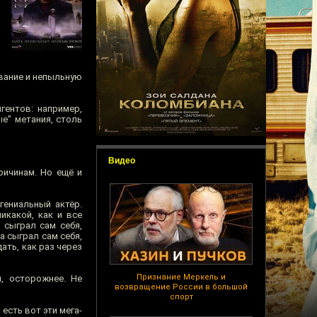
вание и непыльную
гентов: например,
ые" метания, столь
Видео
ричинам. Но ещё и
ениальный актёр.
никакой, как и все
сыграл сам себя,
а сыграл сам себя,
ать, как раз через
Признание Меркель и
, осторожнее. Не
возвращение России в большой
спорт
есть вот эти мега-