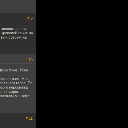
# 9
твенного зла и
о кровавой гэбне на
) или совсем уж
# 10
нзии тоже. Тоже
церковиться. Мое
лавного героя. По
евого персонажа
а не видно.
конечном монтаже
# 11