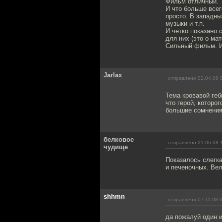
Фильм отличный.
И что больше всег
просто. В западн
музыки и т.п.
И четко показано
для них (это о мат
Сильный фильм. И
Jarlax
отправлено 02.04.08 
Тема кровавой геб
что герой, которог
большие сомнения
белковое
отправлено 21.06.08 
чудище
Показалось слегка
и печеночных. Ве
shhmn
отправлено 07.11.08 
да пожалуй один 