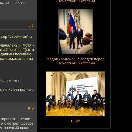
Отечеством" II степени
ство - просто
# 7
ссёр "стрёмный" и
оначальных. Хотя и
ти Христовы"(хотя
позданием посылаю
ех высказаться на
Медаль ордена "За заслуги перед
Отечеством" II степени
ичав) можно
, но хуйня полная.
# 8
тировать - пенис
РВИО
а я смотрел Остров,
 что низкий поклон