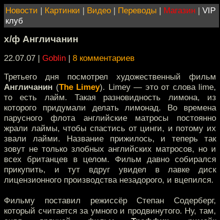
Новости
|
Картинки
|
Видео
|
Переводы
|
Магазин
|
VIP
клуб
х/ф Англичанин
22.07.07 |
Goblin
|
8 комментариев
Третьего дня посмотрел художественный фильм
Англичанин
(
The Limey
). Limey — это от слова lime,
то есть лайм. Такая разновидность лимона, из
которого придумали делать лимонад. Во времена
парусного флота английские матросы постоянно
жрали лаймы, чтобы спастись от цинги, и потому их
звали лайми. Название прижилось, и теперь так
зовут не только злобных английских матросов, но и
всех британцев в целом. Фильм давно собирался
прикупить, и тут вдруг увидел в лавке диск
лицензионного производства незадорого, и вцепился.
Фильму поставил режиссёр Степан Содерберг,
который считается за умного и продвинутого. Ну, там,