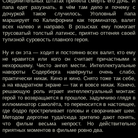
Соединительных Штатах приняла смерть его дочь. И
папа едет разузнать, в чём там дело и почему с
дочуркой такое случилось. Уголовный папа
марширует по Калифорнии как терминатор, валит
всех налево и направо. В розысках ему помогает
трусоватый толстый латинос, приятно оттеняя своей
тупизной суровость главного героя.
Ну и он эта — ходит и постоянно всех валит, кто ему
не нравится или кого он считает причастными к
нехорошему. Чисто ангел мести. Интеллектуальные
навороты Содерберга навёрнуты очень слабо,
практически никак. Кино и кино. Снято тоже так себе,
а на квадратном экране — так и вовсе никак. Конечо,
решающую роль играет интеллектуальный монтаж:
герой то возвращается в прошлое, задумчиво глядя в
иллюминатор самолёта, то переносится в настоящее,
где бодро простреливает головы и сворачивает шеи.
Методом дерготни туда/сюда зрителю дают понять,
что фильм весьма непрост. Но действительно
приятных моментов в фильме ровно два.