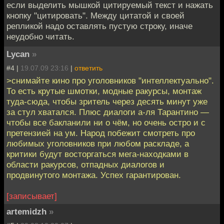
если выделить мышкой цитируемый текст и нажать
кнопку "цитировать". Между цитатой и своей
репликой надо оставлять пустую строку, иначе
неудобно читать.
Lycan
»
#4 |
19.07.09 23:16
|
ответить
>снимайте кино про уголовников "интеллектуально".
То есть крутые шмотки, модные ракурсы, монтаж
туда-сюда, чтобы зритель через десять минут уже
за стул хватался. Плюс диалоги а-ля Тарантино —
чтобы все бакланили ни о чём, но очень остро и с
претензией на ум. Народ побежит смотреть про
любимых уголовников при любом раскладе, а
критики будут восторгаться мега-находками в
области ракурсов, отпадных диалогов и
продвинутого монтажа. Успех гарантирован.
[записывает]
artemidzh
»