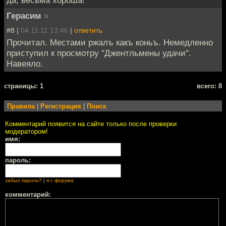
да, весьма хороша!
Герасим
»
#8 |
04.11.11 13:46
|
ответить
Прочитал. Местами ржалъ какъ коньъ. Немедленно
приступил к просмотру "Джентльмены удачи".
Навеяло.
cтраницы: 1
всего: 8
Правила
|
Регистрация
|
Поиск
Комментарий появится на сайте только после проверки
модератором!
имя:
пароль:
забыл пароль?
|
я с форума
комментарий: