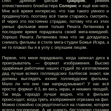
снял дрянной фильм
Траффик
, римейк
отечественного блокбастера
Солярис
и ещё кое-чего.
Мне всё время интересно, что там такого умного и
продвинутого, поэтому всё такое стараюсь смотреть.
И через это постоянно страдаю, потому что из этих
умных фильмов меня только Рената Литвинова в
последнее время порадовала своей мега-комедией.
Хорошо Рената Литвинова пока что не догадалась
снимать фильмы в стиле мега-студии Божья Искра, а
не то плакал бы я в углу с опухшим лицом.
Первое, что меня порадовало, когда запихал диск в
проигрыватель — формат изображения. Высоко
одарённые работники наших студий по изготовлению
двд лучше всяких голливудских балбесов знают, как
должны выглядеть ихние голливудские фильмы.
Мало ли что они там напридумывают! У нас всё
просто: формат 4:3, во весь экран, и никаких гвоздей.
Так ведь гораздо лучше видно, что в фильме
происходит, когда треть изображения отрезана на фиг.
Можно спокойно сосредоточиться на главном, которое
всегда посередине. А не шарить бестолково глазами