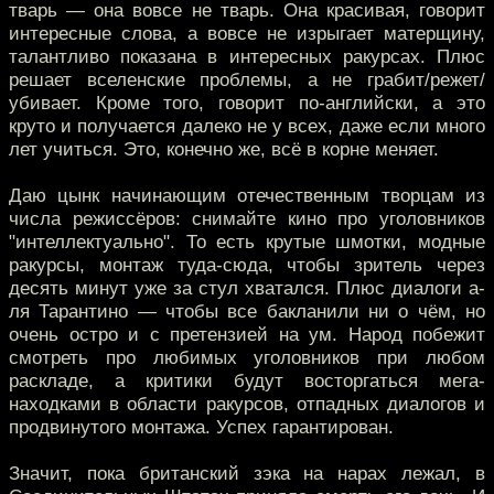
тварь — она вовсе не тварь. Она красивая, говорит
интересные слова, а вовсе не изрыгает матерщину,
талантливо показана в интересных ракурсах. Плюс
решает вселенские проблемы, а не грабит/режет/
убивает. Кроме того, говорит по-английски, а это
круто и получается далеко не у всех, даже если много
лет учиться. Это, конечно же, всё в корне меняет.
Даю цынк начинающим отечественным творцам из
числа режиссёров: снимайте кино про уголовников
"интеллектуально". То есть крутые шмотки, модные
ракурсы, монтаж туда-сюда, чтобы зритель через
десять минут уже за стул хватался. Плюс диалоги а-
ля Тарантино — чтобы все бакланили ни о чём, но
очень остро и с претензией на ум. Народ побежит
смотреть про любимых уголовников при любом
раскладе, а критики будут восторгаться мега-
находками в области ракурсов, отпадных диалогов и
продвинутого монтажа. Успех гарантирован.
Значит, пока британский зэка на нарах лежал, в