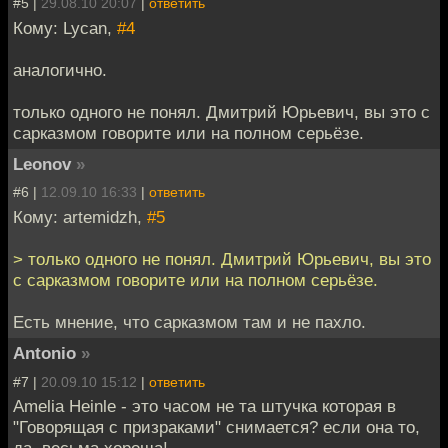
#5 |
29.08.10 20:07
|
ответить
Кому: Lycan,
#4
аналогично.
только одного не понял. Дмитрий Юрьевич, вы это с
сарказмом говорите или на полном серьёзе.
Leonov
»
#6 |
12.09.10 16:33
|
ответить
Кому: artemidzh,
#5
> только одного не понял. Дмитрий Юрьевич, вы это
с сарказмом говорите или на полном серьёзе.
Есть мнение, что сарказмом там и не пахло.
Antonio
»
#7 |
20.09.10 15:12
|
ответить
Amelia Heinle - это часом не та штучка которая в
"Говорящая с призраками" снимается? если она то,