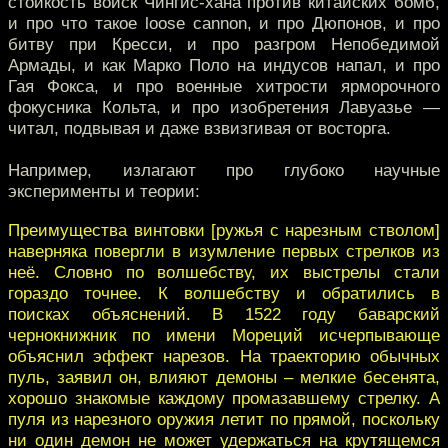
стойкость войск Чингис-хана против китайских бомб,
и про что такое loose cannon, и про Дюпонов, и про
битву при Кресси, и про разгром Непобедимой
Армады, и как Марко Поло на индусов напал, и про
Гая Фокса, и про военные хитрости ярморочного
фокусника Кольта, и про изобретения Лавуазье —
читал, подвывая и даже взвизгивая от восторга.
Например, излагают про глубоко научные
эксперименты и теории:
Преимущества винтовки [ружья с нарезным стволом]
наверняка повергли в изумление первых стрелков из
неё. Словно по волшебству, их выстрелы стали
гораздо точнее. К волшебству и обратились в
поисках объяснений. В 1522 году баварский
чернокнижник по имени Мореций исчерпывающе
объяснил эффект нарезов. На траекторию обычных
пуль, заявил он, влияют демоны – мелкие бесенята,
хорошо знакомые каждому промазавшему стрелку. А
пуля из нарезного оружия летит по прямой, поскольку
ни один демон не может удержаться на крутящемся