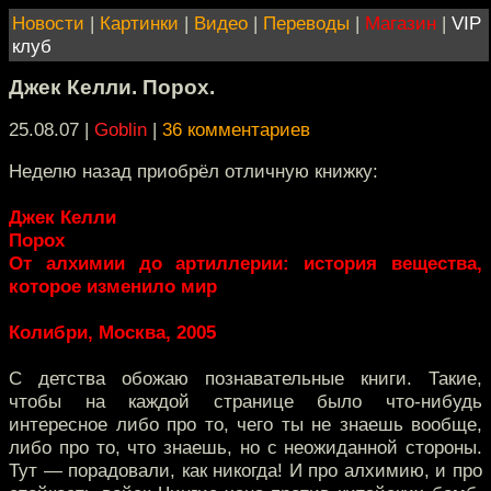
Новости
|
Картинки
|
Видео
|
Переводы
|
Магазин
|
VIP
клуб
Джек Келли. Порох.
25.08.07 |
Goblin
|
36 комментариев
Неделю назад приобрёл отличную книжку:
Джек Келли
Порох
От алхимии до артиллерии: история вещества,
которое изменило мир
Колибри, Москва, 2005
С детства обожаю познавательные книги. Такие,
чтобы на каждой странице было что-нибудь
интересное либо про то, чего ты не знаешь вообще,
либо про то, что знаешь, но с неожиданной стороны.
Тут — порадовали, как никогда! И про алхимию, и про