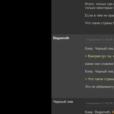
Итого: только три
только некоторые 
Если в чём не пра
Что такое страны
Begemoth
отправлено 17.06.08 
Кому: Черный лев
> Венгрия (ух ты,
какие они славяне
Кому: Черный лев
> Что такое стра
Это не аббревиату
Черный лев
отправлено 17.06.08 
Кому: Begemoth,
#