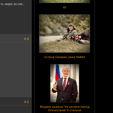
ть мира за нас,
65
# 4
Остров Сахалин, река Найба
# 5
Медаль ордена "За заслуги перед
Отечеством" II степени