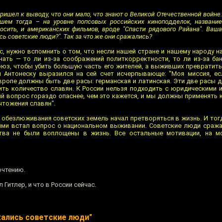
пришел к выводу, что они мало, что знают о Великой Отечественной войне.
шем тогда – на уровне попсовых российских киноподделок, название
осить, и американских фильмов, вроде "Спасти рядового Райана". Ваша
сь советские люди?". Так за что же они сражались?
с, нужно вспомнить о том, что несли нашей стране и нашему народу н
нать — то ли из-за соображений политкорректности, то ли из-за бан
юз, чтобы убить большую часть его жителей, а выживших превратить 
 Антонеску выразился на сей счет исчерпывающе: "Моя миссия, ес
Европе должны быть две расы: германская и латинская. Эти две расы 
ить количество славян. К России нельзя подходить с юридическими 
ий вопрос гораздо опаснее, чем это кажется, и мы должны применять 
чтожения славян".
 обезлюживания советских земель начал претворяться в жизнь. И тогд
ями встал вопрос о национальном выживании. Советские люди сража
тва не были воплощены в жизнь. Все остальные мотивации, на мо
очтению.
 Гитлер, и что в России сейчас.
жались советские люди"