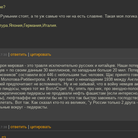
не?
Румынии стоят, а те уж самые что ни на есть славяне. Такая моя логика 
тура.Япония,Германия,Италия.
|
ответить
|
цитировать
17:30
роя мировая - это травля исключительно русских и китайцев. Наши потер
ев = по своим данным 30 миллионов, по западным больше 20 мил. Потер
юзников" составили все 446 с небольшим тыс человек. Щас принято гов
т Молотова-Риббентропа. А вот про пакт о ненападении 1938 между Англ
ей предпочитают не вспоминать. Ну и не забывай, что в войну немцев а
 пиндосы, через тот же ВоллСтрит. Ну, опять про них, про звездно-поло
мократические пидерасы не продавали нефть фашистам (если интересно,
мцы), люфтваффе не смогли бы не то что так быстро завоевать господство
етать. Вот так. Как сказал кто-то из великих, "у России только 2 друга -
льные вокруг - педерасты.
|
ответить
|
цитировать
17:38
,
#3