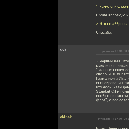
> какие они славя
Вроде вплотную к 
> Это не аббревиа
Спасибо.
qdr
отправлено 17.06.08 
2 Черный Лев. Вто
миллионов, китайц
"главных наших со
сволочи, в 39 пак
Германией и Итали
спонсировали теже
что если б эти де
Standart Oil и не
вообше не смогли л
флот", а все оста
akinak
отправлено 17.06.08 
Кому: Черный лев