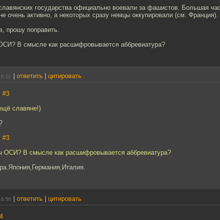
 славянских государства официально воевали за фашистов. Большая час
не очень активно, а некоторых сразу немцы оккупировали (см. Франция).
в, прошу поправить.
 ОСИ? В смысле как расшифровывается аббревиатура?
|
ответить
|
цитировать
16:12
,
#3
 ещё славяне!)
?
,
#3
ны ОСИ? В смысле как расшифровывается аббревиатура?
ра.Япония,Германия,Италия.
|
ответить
|
цитировать
16:58
4