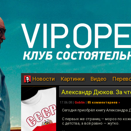
Картинки
Видео
Перев
Новости
Александр Дюков. За чт
17.06.08
|
Goblin
|
85 комментариев
»
Сегодня приобрёл книгу Александра
С первых же страниц — мороз по коже
с детства, а всё равно — жутко.