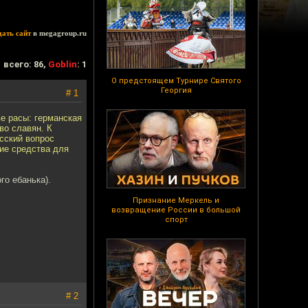
дать сайт
в megagroup.ru
всего: 86,
Goblin
: 1
О предстоящем Турнире Святого
Георгия
# 1
е расы: германская
во славян. К
сский вопрос
кие средства для
го ебанька).
Признание Меркель и
возвращение России в большой
спорт
# 2