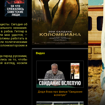
ацисты. Сегодня об
ального незнания.
в рабов. Гитлер в
ли мне удастся, —
должны работать в
или политическими
колонизаторские и
Видео
а перед русскими,
лись за то, чтобы
й взгляд, носили
Дядя Вова про фильм "Свидание
вслепую"