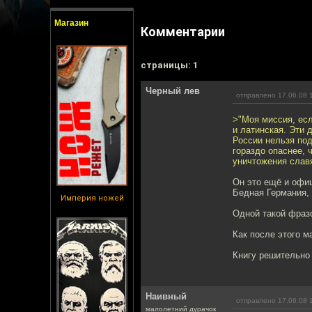
Магазин
Комментарии
cтраницы: 1
Черный лев
отправлено 17.06.08 
>"Моя миссия, есл
и латинская. Эти 
России нельзя по
гораздо опаснее, 
уничтожения славя
Он это ещё и офиц
Бедная Германия, 
Империя ножей
Одной такой фразо
Как после этого м
Книгу решительно 
Наивный
отправлено 17.06.08 
малолетний дурачок