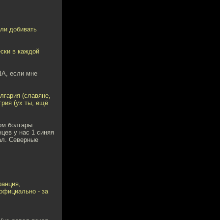
али добивать
ески в каждой
ША, если мне
лгария (славяне,
рия (ух ты, ещё
ом болгары
цев у нас 1 синяя
ал. Северные
ранция,
(официально - за