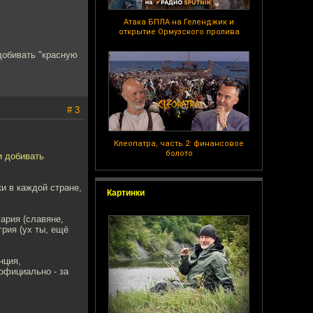
Атака БПЛА на Геленджик и
открытие Ормузского пролива
добивать "красную
# 3
Клеопатра, часть 2: финансовое
болото
и добивать
и в каждой стране,
Картинки
ария (славяне,
рия (ух ты, ещё
нция,
(официально - за