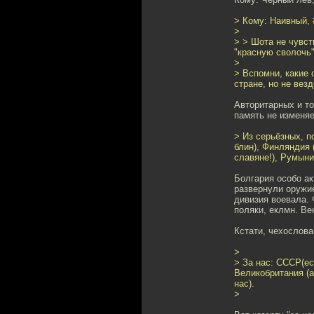
> Кому: Наивный,
>
> > Шота не чувст
"красную сволочь
>
> Вспомни, какие 
стране, но не везд
Авторитарных и т
память не изменяе
> Из серьёзных, п
блин), Финляндия 
славяне!), Румыни
Болгария особо ак
развернули оружие
дивизия воевала. 
поляки, еклмн. Ве
Кстати, чехослова
>
> За нас: СССР(ес
Великобритания (а
нас).
>