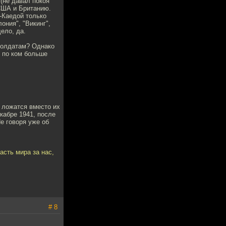
 (не давал покоя
США и Британию.
ь-Каедой только
ония", "Викинг",
ело, да.
 солдатам? Однако
о по ком больше
 ложатся вместо их
кабре 1941, после
е говоря уже об
асть мира за нас,
# 8