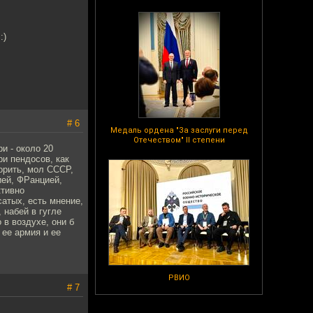
:)
# 6
Медаль ордена "За заслуги перед
Отечеством" II степени
и - около 20
и пендосов, как
орить, мол СССР,
ией, ФРанцией,
ктивно
сатых, есть мнение,
 набей в гугле
 в воздухе, они б
 ее армия и ее
РВИО
# 7