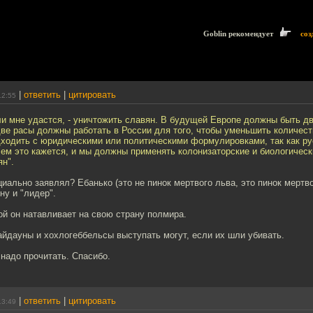
Goblin рекомендует
соз
|
ответить
|
цитировать
12:55
и мне удастся, - уничтожить славян. В будущей Европе должны быть дв
две расы должны работать в России для того, чтобы уменьшить количест
дходить с юридическими или политическими формулировками, так как ру
чем это кажется, и мы должны применять колонизаторские и биологичес
н".
иально заявлял? Ебанько (это не пинок мертвого льва, это пинок мертво
ну и "лидер".
й он натавливает на свою страну полмира.
айдауны и хохлогеббельсы выступать могут, если их шли убивать.
надо прочитать. Спасибо.
|
ответить
|
цитировать
13:49