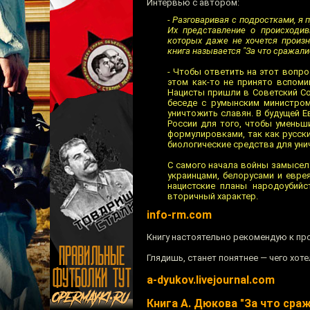
Интервью с автором:
- Разговаривая с подростками, я 
Их представление о происходив
которых даже не хочется произн
книга называется "За что сражали
- Чтобы ответить на этот вопро
этом как-то не принято вспоми
Нацисты пришли в Советский Со
беседе с румынским министром
уничтожить славян. В будущей 
России для того, чтобы уменьш
формулировками, так как русск
биологические средства для уни
С самого начала войны замысел
украинцами, белорусами и евре
нацистские планы народоубийс
вторичный характер.
info-rm.com
Книгу настоятельно рекомендую к пр
Глядишь, станет понятнее — чего хотел
a-dyukov.livejournal.com
Книга А. Дюкова "За что сра