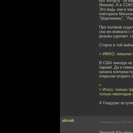
Вот когорту "за н
Японии). А в СОЮ
Это ведь они в ма
повторила Мюнхен,
"Шарлемань", "Лан
Про поляков отдел
она же воевала с 
резьбы сделает, г
Сторон в той войн
> ИМХО, попытки 
В США никогда не 
парней. Да и помо
начала контрнасту
открытии второго 
>
> Итого: только т
только некоторые н
А Гондурас вступил
akinak
отправлено 17.06.08 
Дмитрий Юрьевич,