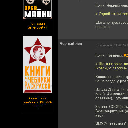
Кому: Черный лев
> Одной такой фра
Шота не чувствова
Магазин
сволочь"
ОПЕРМАЙКИ
Черный лев
отправлено 17.06.08 
Кому: Наивный,
#2
> Шота не чувство
"красную сволочь
Вспомни, какие ст
но не везде у руля
Из серьёзных, по-
блин), Финляндия 
славяне!), Румыни
Советские
учебники 1940-50х
годов
За нас: СССР(если
Великобритания (а
нас).
ИМХО, попытки СШ