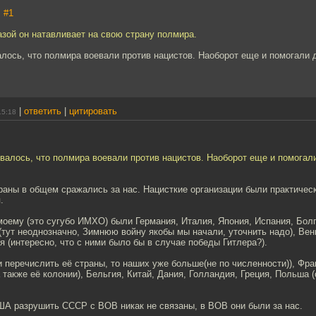
,
#1
зой он натавливает на свою страну полмира.
лось, что полмира воевали против нацистов. Наоборот еще и помогали 
|
ответить
|
цитировать
15:18
валось, что полмира воевали против нацистов. Наоборот еще и помогал
"
раны в общем сражались за нас. Нацисткие организации были практическ
.
моему (это сугубо ИМХО) были Германия, Италия, Япония, Испания, Болг
(тут неоднозначно, Зимнюю войну якобы мы начали, уточнить надо), Венг
я (интересно, что с ними было бы в случае победы Гитлера?).
 перечислить её страны, то наших уже больше(не по численности)), Фра
 также её колонии), Бельгия, Китай, Дания, Голландия, Греция, Польша 
А разрушить СССР с ВОВ никак не связаны, в ВОВ они были за нас.