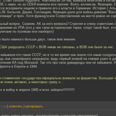
ас" стоит сильно поделить. Фактически ЗА нас воевала Монголия и Китай
ЗЕ с нами, но за СЕБЯ воевали все прочие. Взять аллиесов, Францию, 
ссе вскормили нацизм и привели его к власти в Германии. История с Ал
38. Бельгия, Дания, Голландия, Франция дали для войны дивизии "Валл
гемарк" и проч. Хотя французское Сопротивление на месте ровно не сид
ьный вопрос. Скажем, АК за кого воевала? Стреляя в спину советским
мразями из УПА (это у них свои исторические терки, спорт такой был, кт
аличане по полякам или наоборот)
е было намного больше двух, такое мое мнение.
США разрушить СССР с ВОВ никак не связаны, в ВОВ они были за нас.
забывали кто такие СССР, но в то же время они знали что наши солдаты
щь они своеобразно оказывали, ведь первый конвой на севере ушел в де
пления КА под Москвой. Так что про свои дивиденды они не забывали. Н
фронта в Европе в 1944.
ри славянских государства официально воевали за фашистов. Большая ч
е очень активно, а некоторых сразу н...
 в войну в апреле 1945 и всех заборол!!!!!!!!!!!
|
ответить
|
цитировать
17:39
 книгу давно закупил, распространяю и массово рекламирую!