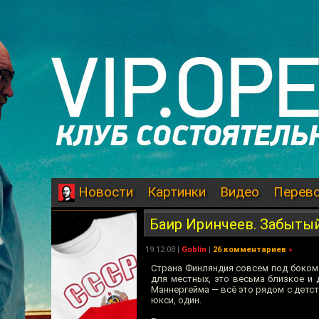
Картинки
Видео
Перев
Новости
Баир Иринчеев. Забытый
19.12.08
|
Goblin
|
26 комментариев
»
Страна Финляндия совсем под боком у
для местных, это весьма близкое и 
Маннергейма — всё это рядом с детст
юкси, один.