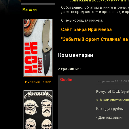
советские и российские книги и 
Собственно, об этом в книге и речь: 
Магазин
даже непредвзято — и про наших, и п
Очень хорошая книжка.
Сайт Баира Иринчеева
"Забытый фронт Сталина" на
Комментарии
cтраницы: 1
Goblin
отправлено 24.12.08 
Империя ножей
Кому: SHOEL Synkr
> А как употребля
Как один рубль.
- Дай юксовый!