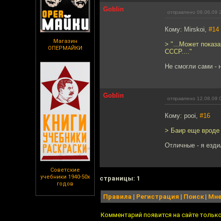
Goblin
отправлено 08.06.09 
Кому: Mirskoi,
#14
Магазин
> "...Может пока
ОПЕРМАЙКИ
СССР...."
Не смогли сами - 
Goblin
отправлено 12.08.09 
Кому: pooi,
#16
> Баир еще вроде
Отличные - я езди
Советские
учебники 1940-50х
cтраницы: 1
годов
Правила
|
Регистрация
|
Поиск
|
Мне
Комментарий появится на сайте тольк