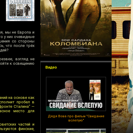
я, мы не Европа и
то у них очевидные
шения со стороны
сь, что после трёх
едей?
езвее, взгляд не
дойти к освещению
Видео
аний на основе как
осполнит пробел в
фронте Сталина" —
асное место для
Дядя Вова про фильм "Свидание
вслепую"
оветских частей и
льзуются финские,