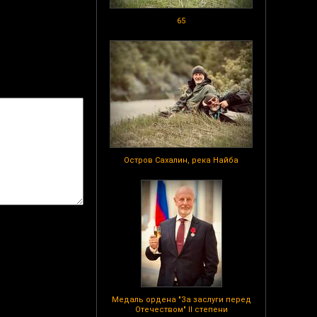
65
Остров Сахалин, река Найба
Медаль ордена "За заслуги перед
Отечеством" II степени