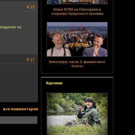
# 13
Атака БПЛА на Геленджик и
открытие Ормузского пролива
ападения на
# 17
Клеопатра, часть 2: финансовое
болото
Картинки
все комментарии