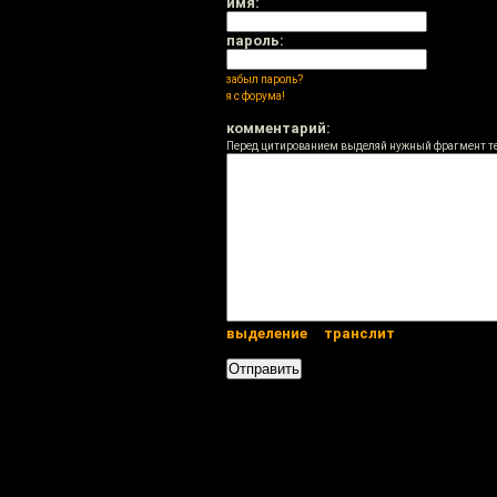
имя:
пароль:
забыл пароль?
я с форума!
комментарий:
Перед цитированием выделяй нужный фрагмент т
выделение
транслит