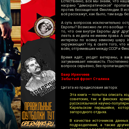
Естественно, все мы знаем, что наш
насрано "демократической" пропаг
против беззащитной Финляндии. В ист
всё расскажут, как было, там ведь бе
А суть вопросов исключительно ост
Европы? Возможно ли это вообще — за
то, что они внутри Европы друг дру
лезть в их дела не имеем права. А о
интересы по всему земному шару. 
окружающих? Ну, в свете того, что 
войн, отгремевших между СССР и Финл
Время идёт, уходят ветераны, а в
затуманивает ненависть. Постепенн
вопроса серьёзно, без пропагандистск
Баир Иринчеев
Забытый фронт Сталина
Цитата из предисловия автора:
Эта книга — попытка описать хо
советских, так и финских арх
русскоязычной научно-популярн
Карельском перешейке, кото
загородного отдыха.
В качестве источников данных
подразделений, а также други