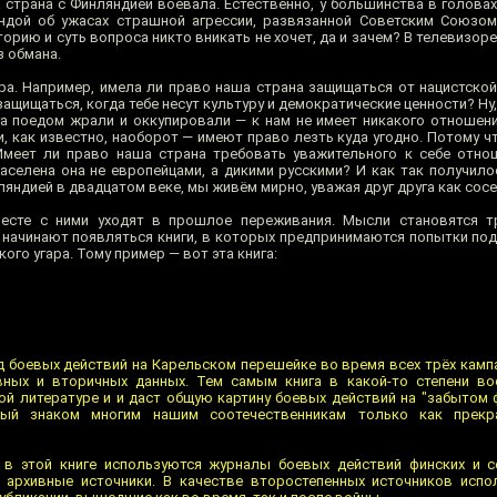
а страна с Финляндией воевала. Естественно, у большинства в головах
андой об ужасах страшной агрессии, развязанной Советским Союзом
орию и суть вопроса никто вникать не хочет, да и зачем? В телевизоре
з обмана.
ра. Например, имела ли право наша страна защищаться от нацистской
щищаться, когда тебе несут культуру и демократические ценности? Ну,
га поедом жрали и оккупировали — к нам не имеет никакого отношени
ни, как известно, наоборот — имеют право лезть куда угодно. Потому ч
Имеет ли право наша страна требовать уважительного к себе отно
населена она не европейцами, а дикими русскими? И как так получило
яндией в двадцатом веке, мы живём мирно, уважая друг друга как сос
месте с ними уходят в прошлое переживания. Мысли становятся тр
о начинают появляться книги, в которых предпринимаются попытки по
ого угара. Тому пример — вот эта книга:
д боевых действий на Карельском перешейке во время всех трёх камп
ивных и вторичных данных. Тем самым книга в какой-то степени в
ой литературе и и даст общую картину боевых действий на "забытом 
рый знаком многим нашим соотечественникам только как прекр
 в этой книге используются журналы боевых действий финских и с
е архивные источники. В качестве второстепенных источников испо