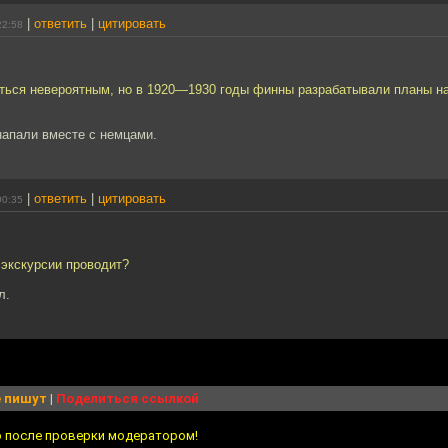
|
ответить
|
цитировать
22:58
заться невероятным, но в 1920—1930 годы финны разрабатывали планы н
напали вместе с немцами.
|
ответить
|
цитировать
00:35
 экскурсии проводит?
л.
 пишут
|
Поделиться ссылкой
о после проверки модератором!