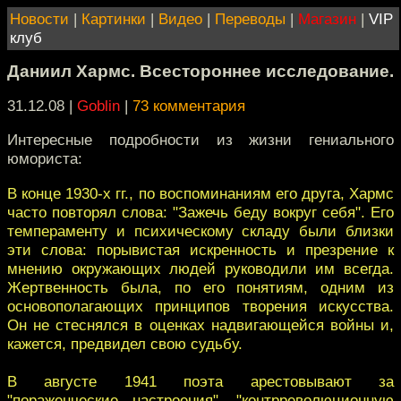
Новости
|
Картинки
|
Видео
|
Переводы
|
Магазин
|
VIP
клуб
Даниил Хармс. Всестороннее исследование.
31.12.08 |
Goblin
|
73 комментария
Интересные подробности из жизни гениального
юмориста:
В конце 1930-х гг., по воспоминаниям его друга, Хармс
часто повторял слова: "Зажечь беду вокруг себя". Его
темпераменту и психическому складу были близки
эти слова: порывистая искренность и презрение к
мнению окружающих людей руководили им всегда.
Жертвенность была, по его понятиям, одним из
основополагающих принципов творения искусства.
Он не стеснялся в оценках надвигающейся войны и,
кажется, предвидел свою судьбу.
В августе 1941 поэта арестовывают за
"пораженческие настроения", "контрреволюционную