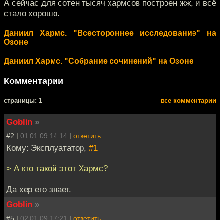
А сейчас для сотен тысяч хармсов построен жж, и всё
стало хорошо.
Даниил Хармс. "Всестороннее исследование" на
Озоне
Даниил Хармс. "Собрание сочинений" на Озоне
Комментарии
cтраницы: 1
все комментарии
Goblin
»
#2 |
01.01.09 14:14
|
ответить
Кому: Эксплуататор,
#1
> А кто такой этот Хармс?
Да хер его знает.
Goblin
»
#5 |
02.01.09 17:21
|
ответить