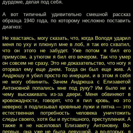
дурдоме, делая под себя.
А вот типичный удивительно смешной рассказ
образца 1940 года, по которому несложно поставить
диагноз:
Не хвастаясь, могу сказать, что, когда Володя ударил
меня по уху и плюнул мне в лоб, я так его схватил,
что он этого не забудет. Уже потом я бил его
примусом, а утюгом я бил его вечером. Так что умер
он совсем не сразу. Это не доказательство, что ногу я
оторвал ему еще днем. Тогда он был еще жив. А
Андрюшу я убил просто по инерции, и в этом я себя
не могу обвинить. Зачем Андрюша с Елизаветой
Антоновной попались мне под руку? Им было ни к
чему выскакивать из-за двери. Меня обвиняют в
кровожадности, говорят, что я пил кровь, но это
неверно: я подлизывал кровяные лужи и пятна — это
естественная потребность человека уничтожить
следы своего, хотя бы и пустяшного, преступления. А
также я не насиловал Елизавету Антоновну. Во-
первых, она уже не была девушкой, а во-вторых, я