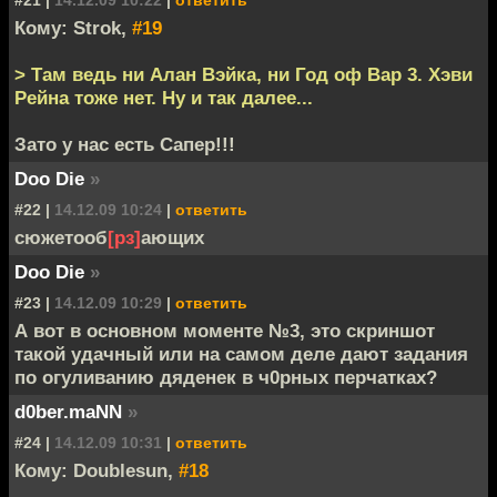
Кому: Strok,
#19
> Там ведь ни Алан Вэйка, ни Год оф Вар 3. Хэви
Рейна тоже нет. Ну и так далее...
Зато у нас есть Сапер!!!
Doo Die
»
#22 |
14.12.09 10:24
|
ответить
сюжетооб
[рз]
ающих
Doo Die
»
#23 |
14.12.09 10:29
|
ответить
А вот в основном моменте №3, это скриншот
такой удачный или на самом деле дают задания
по огуливанию дяденек в ч0рных перчатках?
d0ber.maNN
»
#24 |
14.12.09 10:31
|
ответить
Кому: Doublesun,
#18