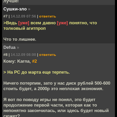
лучше!
Сушки-зло
»
#7 |
14.12.09 07:56
|
ответить
>Ведь
[уже]
всем давно
[уже]
понятно, что
толковый агитпроп
Что то лишнее.
Defua
»
#8 |
14.12.09 08:00
|
ответить
Кому: Karna,
#2
> На PC до марта еще терпеть.
Ничего потерпим, зато у нас диск рублей 500-600
стоить будет, а 2000р это неплохая экономия.
Я вот по поводу игры не понял, это будет
продолжение первой части, которая как то
непонятно закончилась, или здесь будет новый
сюжет?