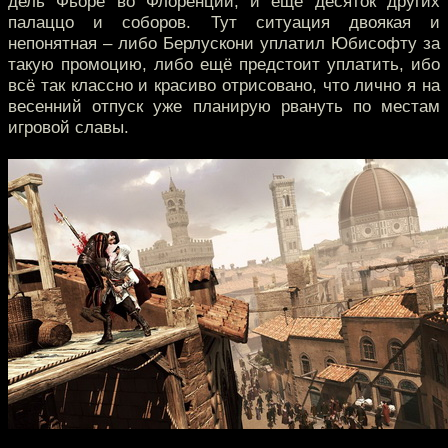
дель Фьоре во Флоренции, и еще десяток других
палаццо и соборов. Тут ситуация двоякая и
непонятная – либо Берлускони уплатил Юбисофту за
такую промоцию, либо ещё предстоит уплатить, ибо
всё так классно и красиво отрисовано, что лично я на
весенний отпуск уже планирую рвануть по местам
игровой славы.