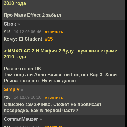
2010 года
Про Mass Effect 2 забыл
Strok
»
#19 |
14.12.09 09:46
|
ответить
Кому: El Student,
#15
> ИМХО АС 2 И Мафия 2 будут лучшими играми
2010 года
Разве что на ПК.
Там ведь ни Алан Вэйка, ни Год оф Вар 3. Хэви
Рейна тоже нет. Ну и так далее...
Simply
»
#20 |
14.12.09 10:10
|
ответить
Описано заманчиво. Сюжет не провисает
посередке, как в первой части?
ComradMauzer
»
#21 |
14.12.09 10:22
|
ответить