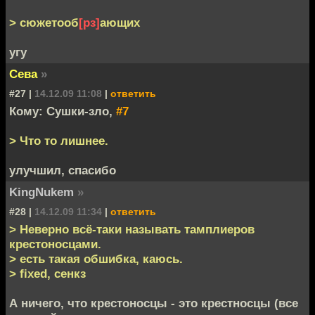
> сюжетооб
[рз]
ающих
угу
Сева
»
#27 |
14.12.09 11:08
|
ответить
Кому: Сушки-зло,
#7
> Что то лишнее.
улучшил, спасибо
KingNukem
»
#28 |
14.12.09 11:34
|
ответить
> Неверно всё-таки называть тамплиеров
крестоносцами.
> есть такая обшибка, каюсь.
> fixed, сенкз
А ничего, что крестоносцы - это крестносцы (все