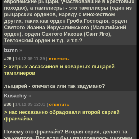
европейские рыцари, участвовавшие в крестовых
походах), а тамплиеры - это тамплиеры (один из
рыцарских орденов, наряду с множеством
других, таких как орден Гроба Господня, орден
Святого Иоанна Иерусалимского (Мальтийский
орден), орден Святого Иакова (Сант Яго),
Тевтонский орден и т.д. и т.п.?
bzmn
»
#29 |
14.12.09 11:39
|
ответить
> хитрых ассассинов и коварных лыцарей-
тамплиеров
лыцарей - опечатка или так задумано?
Kusachiy
»
#30 |
14.12.09 12:01
|
ответить
> нас несказанно обрадовали второй серией
франчайза.
Почему это франчайз? Вторая серия, делает та
же контора. Вот если бы штамповалось многими