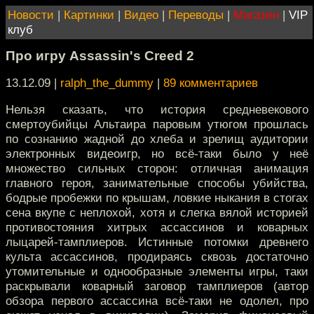
Новости
|
Картинки
|
Видео
|
Переводы
|
Магазин
|
VIP
клуб
Про игру Assassin's Creed 2
13.12.09 |
ralph_the_dummy
|
89 комментариев
Нельзя сказать, что история средневекового
смертоубийцы Альтаира паровым утюгом прошлась
по сознанию жадной до хлеба и зрелищ аудитории
электронных видеоигр, но всё-таки было у неё
множество сильных сторон: отличная анимация
главного героя, занимательные способы убийства,
бодрые пробежки по крышам, ловкие ныкания в стогах
сена вкупе с неплохой, хотя и слегка вялой историей
противостояния хитрых ассассинов и коварных
лыцарей-тамплиеров. Истинные потомки древнего
культа ассассинов, продираясь сквозь достаточно
утомительные и однообразные элементы игры, таки
раскрывали коварный заговор тамплиеров (автор
обзора первого ассассина всё-таки не одолел, про