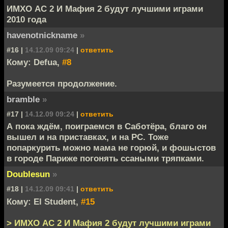
ИМХО АС 2 И Мафия 2 будут лучшими играми
2010 года
havenotnickname
»
#16 |
14.12.09 09:24
|
ответить
Кому: Defua,
#8
Разумеется продолжение.
bramble
»
#17 |
14.12.09 09:24
|
ответить
А пока ждём, поиграемся в Саботёра, благо он
вышел и на приставках, и на РС. Тоже
попаркурить можно мама не горюй, и фошыстов
в городе Париже погонять ссаными тряпками.
Doublesun
»
#18 |
14.12.09 09:41
|
ответить
Кому: El Student,
#15
> ИМХО АС 2 И Мафия 2 будут лучшими играми