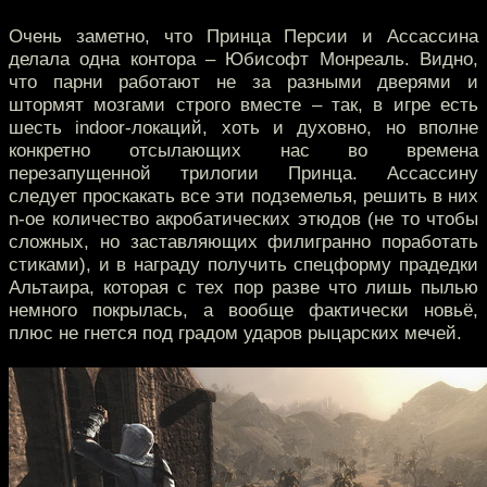
Очень заметно, что Принца Персии и Ассассина
делала одна контора – Юбисофт Монреаль. Видно,
что парни работают не за разными дверями и
штормят мозгами строго вместе – так, в игре есть
шесть indoor-локаций, хоть и духовно, но вполне
конкретно отсылающих нас во времена
перезапущенной трилогии Принца. Ассассину
следует проскакать все эти подземелья, решить в них
n-ое количество акробатических этюдов (не то чтобы
сложных, но заставляющих филигранно поработать
стиками), и в награду получить спецформу прадедки
Альтаира, которая с тех пор разве что лишь пылью
немного покрылась, а вообще фактически новьё,
плюс не гнется под градом ударов рыцарских мечей.