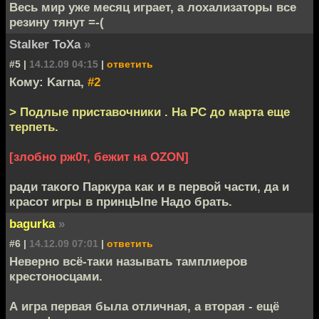
Весь мир уже месяц играет, а лохализаторы все
резину тянут =-(
Stalker ToXa
»
#5 |
14.12.09 04:15
|
ответить
Кому: Karna,
#2
> Подлые приставочники . На PC до марта еще
терпеть.
[злобно рж0т, бежит на OZON]
ради такого Паркура как и в первой части, да и
красот игры в принцЫпе Надо брать.
bagurka
»
#6 |
14.12.09 07:01
|
ответить
Неверно всё-таки называть тамплиеров
крестоносцами.
А игра первая была отличная, а вторая - ещё