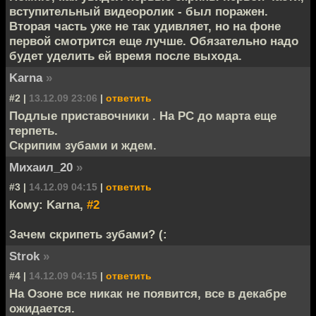
вступительный видеоролик - был поражен.
Вторая часть уже не так удивляет, но на фоне
первой смотрится еще лучше. Обязательно надо
будет уделить ей время после выхода.
Karna
»
#2 |
13.12.09 23:06
|
ответить
Подлые приставочники . На PC до марта еще
терпеть.
Скрипим зубами и ждем.
Михаил_20
»
#3 |
14.12.09 04:15
|
ответить
Кому: Karna,
#2
Зачем скрипеть зубами? (:
Strok
»
#4 |
14.12.09 04:15
|
ответить
На Озоне все никак не появится, все в декабре
ожидается.