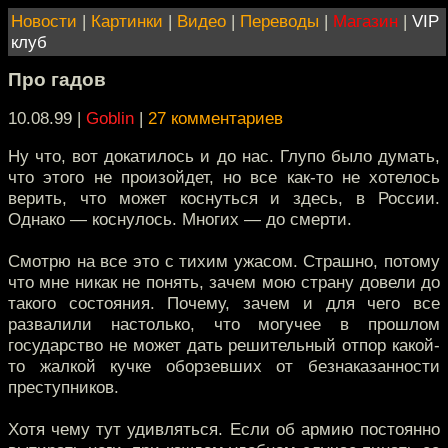
Новости
|
Картинки
|
Видео
|
Переводы
|
Магазин
|
VIP
клуб
Про гадов
10.08.99 |
Goblin
|
27 комментариев
Ну что, вот докатилось и до нас. Глупо было думать,
что этого не произойдет, но все как-то не хотелось
верить, что может коснуться и здесь, в России.
Однако — коснулось. Многих — до смерти.
Смотрю на все это с тихим ужасом. Страшно, потому
что мне никак не понять, зачем мою страну довели до
такого состояния. Почему, зачем и для чего все
развалили настолько, что могучее в прошлом
государство не может дать решительный отпор какой-
то жалкой кучке оборзевших от безнаказанности
преступников.
Хотя чему тут удивляться. Если об армию постоянно