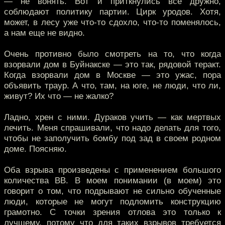
— не вонять. Вот и приткнулись все дружно,
соблюдают политику партии. Цирк уродов. Хотя,
может, в лесу уже что-то сдохло, что-то поменялось,
а нам еще не видно.
Очень противно было смотреть на то, что когда
взорвали дом в Буйнакске — это так, рядовой теракт.
Когда взорвали дом в Москве — это ужас, пора
объявить траур. А что, там, на юге, не люди, что ли,
живут? Их что — не жалко?
Ладно, хрен с ними. Дураков учить — как мертвых
лечить. Меня спрашивали, что надо делать для того,
чтобы не заполучить бомбу под зад в своем родном
доме. Поясняю.
Оба взрыва произведены с применением большого
количества ВВ. В моем понимании (в моем) это
говорит о том, что подрывают не сильно обученные
люди, которые не могут подломить конструкцию
грамотно. С точки зрения отлова это только к
лучшему, потому что для таких взрывов требуется