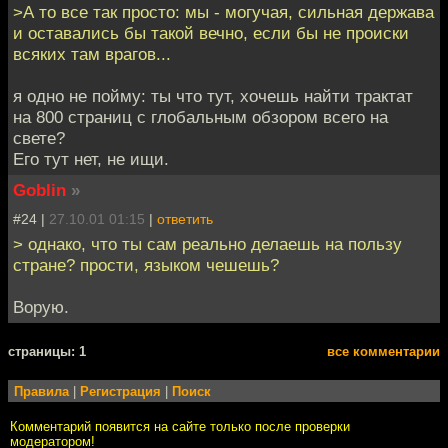
>А то все так просто: мы - могучая, сильная держава
и оставались бы такой вечно, если бы не происки
всяких там врагов...
я одно не пойму: ты что тут, хочешь найти трактат
на 800 страниц с глобальным обзором всего на
свете?
Его тут нет, не ищи.
Goblin
»
#24 |
27.10.01 01:15
|
ответить
> однако, что ты сам реально делаешь на пользу
стране? прости, языком чешешь?
Ворую.
cтраницы: 1
все комментарии
Правила
|
Регистрация
|
Поиск
Комментарий появится на сайте только после проверки
модератором!