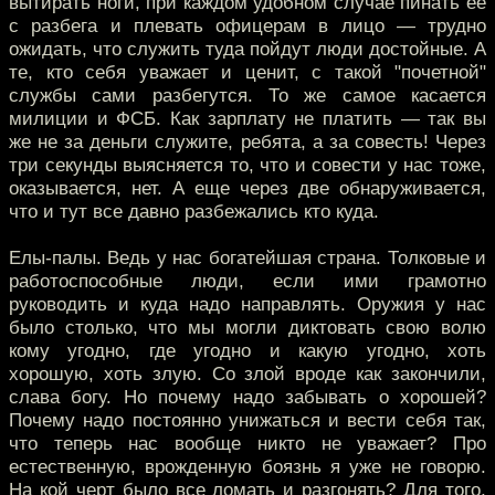
вытирать ноги, при каждом удобном случае пинать ее
с разбега и плевать офицерам в лицо — трудно
ожидать, что служить туда пойдут люди достойные. А
те, кто себя уважает и ценит, с такой "почетной"
службы сами разбегутся. То же самое касается
милиции и ФСБ. Как зарплату не платить — так вы
же не за деньги служите, ребята, а за совесть! Через
три секунды выясняется то, что и совести у нас тоже,
оказывается, нет. А еще через две обнаруживается,
что и тут все давно разбежались кто куда.
Елы-палы. Ведь у нас богатейшая страна. Толковые и
работоспособные люди, если ими грамотно
руководить и куда надо направлять. Оружия у нас
было столько, что мы могли диктовать свою волю
кому угодно, где угодно и какую угодно, хоть
хорошую, хоть злую. Со злой вроде как закончили,
слава богу. Но почему надо забывать о хорошей?
Почему надо постоянно унижаться и вести себя так,
что теперь нас вообще никто не уважает? Про
естественную, врожденную боязнь я уже не говорю.
На кой черт было все ломать и разгонять? Для того,