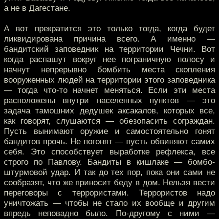
а не в Дагестане.
А вот прекратится это только тогда, когда будет
ликвидирована причина всего. А именно —
бандитский заповедник на территории Чечни. Вот
когда распашут вокруг нее пограничную полосу и
начнут непрерывно бомбить места скопления
вооруженных людей на территории этого заповедника
— тогда что-то начнет меняться. Если эти места
расположены внутри населенных пунктов — это
задача тамошних дедушек аксакалов, которых все,
как говорят, слушаются — обезопасить сограждан.
Пусть вынимают оружие и самостоятельно гонят
бандитов прочь. Не погонят — пусть обвиняют самих
себя. Это способствует выработке рефлекса, все
строго по Павлову. Бандиты в кишлаке — бомбо-
штурмовой удар. И так до тех пор, пока они сами не
сообразят, что же приносит беду в дом. Нельзя вести
переговоры с террористами. Террористов надо
уничтожать — чтобы не стало их вообще и другим
впредь неповадно было. По-другому с ними —