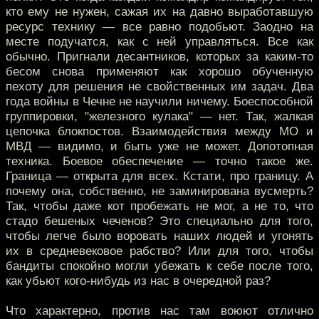
кто ему не нужен, сажая их на давно выработавшую
ресурс технику — все равно подобьют. Заодно на
месте подучатся, как с ней управляться. Все как
обычно. Пригнали десантников, которых за каким-то
бесом снова применяют как хорошо обученную
пехоту для решения не свойственных им задач. Два
года войны в Чечне не научили ничему. Боеспособной
группировки, "железного кулака" — нет. Так, жалкая
цепочка блокпостов. Взаимодействия между МО и
МВД — видимо, и быть уже не может. Допотопная
техника. Боевое обеспечение — точно такое же.
Граница — открыта для всех. Кстати, про границу. А
почему она, собственно, не заминирована вусмерть?
Так, чтобы даже кот пробежать не мог, а не то, что
стадо бешеных чеченов? Это специально для того,
чтобы легче было воровать наших людей и угонять
их в средневековое рабство? Или для того, чтобы
бандиты спокойно могли убежать к себе после того,
как убьют кого-нибудь из нас в очередной раз?
Что характерно, против нас там воюют отлично