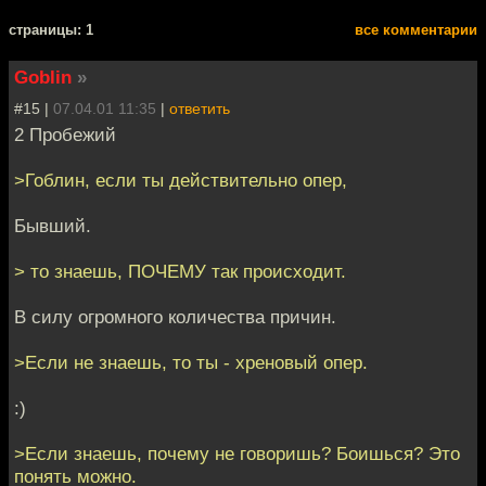
cтраницы: 1
все комментарии
Goblin
»
#15 |
07.04.01 11:35
|
ответить
2 Пpобежий
>Гоблин, если ты действительно опер,
Бывший.
> то знаешь, ПОЧЕМУ так происходит.
В силу огромного количества причин.
>Если не знаешь, то ты - хреновый опер.
:)
>Если знаешь, почему не говоришь? Боишься? Это
понять можно.