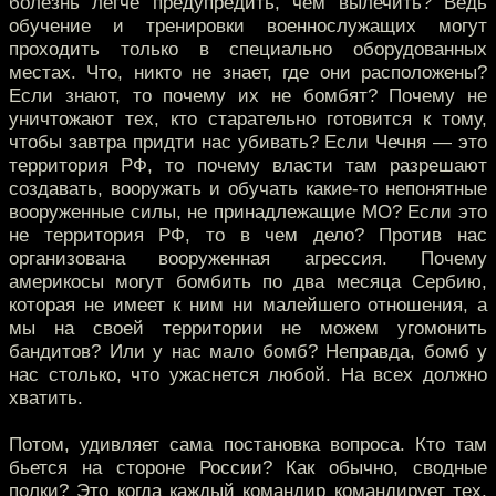
болезнь легче предупредить, чем вылечить? Ведь
обучение и тренировки военнослужащих могут
проходить только в специально оборудованных
местах. Что, никто не знает, где они расположены?
Если знают, то почему их не бомбят? Почему не
уничтожают тех, кто старательно готовится к тому,
чтобы завтра придти нас убивать? Если Чечня — это
территория РФ, то почему власти там разрешают
создавать, вооружать и обучать какие-то непонятные
вооруженные силы, не принадлежащие МО? Если это
не территория РФ, то в чем дело? Против нас
организована вооруженная агрессия. Почему
америкосы могут бомбить по два месяца Сербию,
которая не имеет к ним ни малейшего отношения, а
мы на своей территории не можем угомонить
бандитов? Или у нас мало бомб? Неправда, бомб у
нас столько, что ужаснется любой. На всех должно
хватить.
Потом, удивляет сама постановка вопроса. Кто там
бьется на стороне России? Как обычно, сводные
полки? Это когда каждый командир командирует тех,