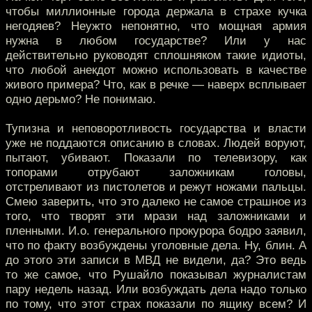
чтобы миллионные города держала в страхе кучка
негодяев? Неужто непонятно, что мощная армия
нужна в любом государстве? Или у нас
действительно руководят сплошняком такие идиоты,
что любой анекдот можно использовать в качестве
живого примера? Что, как в речке — наверх всплывает
одно дерьмо? Не понимаю.
Тупизна и неповоротливость государства и власти
уже не поддаются описанию в словах. Людей воруют,
пытают, убивают. Показали по телевизору, как
топорами отрубают заложникам головы,
отстреливают из пистолетов и режут ножами пальцы.
Смею заверить, что это далеко не самое страшное из
того, что творят эти мрази над заложниками и
пленными. И.о. генерального прокурора бодро заявил,
что по факту возбуждены уголовные дела. Ну, блин. А
до этого эти записи в МВД не видели, да? Это ведь
то же самое, что Рушайло показывал журналистам
пару недель назад. Или возбуждать дела надо только
по тому, что этот страх показали по ящику всем? И