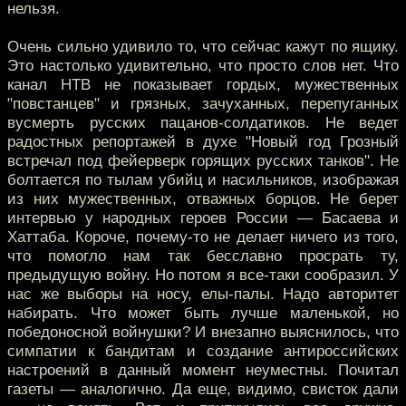
нельзя.
Очень сильно удивило то, что сейчас кажут по ящику.
Это настолько удивительно, что просто слов нет. Что
канал НТВ не показывает гордых, мужественных
"повстанцев" и грязных, зачуханных, перепуганных
вусмерть русских пацанов-солдатиков. Не ведет
радостных репортажей в духе "Новый год Грозный
встречал под фейерверк горящих русских танков". Не
болтается по тылам убийц и насильников, изображая
из них мужественных, отважных борцов. Не берет
интервью у народных героев России — Басаева и
Хаттаба. Короче, почему-то не делает ничего из того,
что помогло нам так бесславно просрать ту,
предыдущую войну. Но потом я все-таки сообразил. У
нас же выборы на носу, елы-палы. Надо авторитет
набирать. Что может быть лучше маленькой, но
победоносной войнушки? И внезапно выяснилось, что
симпатии к бандитам и создание антироссийских
настроений в данный момент неуместны. Почитал
газеты — аналогично. Да еще, видимо, свисток дали