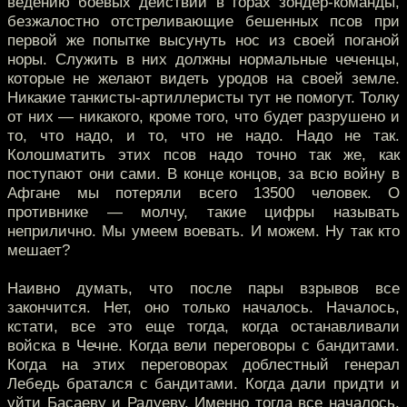
ведению боевых действий в горах зондер-команды,
безжалостно отстреливающие бешенных псов при
первой же попытке высунуть нос из своей поганой
норы. Служить в них должны нормальные чеченцы,
которые не желают видеть уродов на своей земле.
Никакие танкисты-артиллеристы тут не помогут. Толку
от них — никакого, кроме того, что будет разрушено и
то, что надо, и то, что не надо. Надо не так.
Колошматить этих псов надо точно так же, как
поступают они сами. В конце концов, за всю войну в
Афгане мы потеряли всего 13500 человек. О
противнике — молчу, такие цифры называть
неприлично. Мы умеем воевать. И можем. Ну так кто
мешает?
Наивно думать, что после пары взрывов все
закончится. Нет, оно только началось. Началось,
кстати, все это еще тогда, когда останавливали
войска в Чечне. Когда вели переговоры с бандитами.
Когда на этих переговорах доблестный генерал
Лебедь братался с бандитами. Когда дали придти и
уйти Басаеву и Радуеву. Именно тогда все началось,