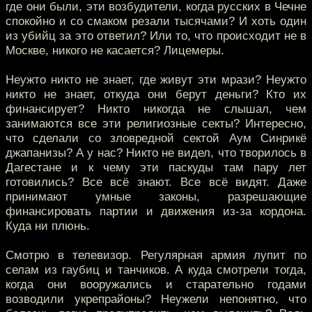
где они были, эти возбудители, когда русских в Чечне
спокойно и со смаком резали тысячами? И хоть один
из убийц за это ответил? Или то, что происходит не в
Москве, никого не касается? Лицемеры.
Неужто никто не знает, где живут эти мрази? Неужто
никто не знает, откуда они берут деньги? Кто их
финансирует? Никто никогда не слышал, чем
занимаются все эти религиозные секты? Интересно,
что сделали со зловредной сектой Аум Синрикё
джапанизы? А у нас? Никто не видел, что творилось в
Дагестане и к чему эти паскуды там пару лет
готовились? Все всё знают. Все всё видят. Даже
принимают умные законы, разрешающие
финансировать партии и движения из-за кордона.
Куда ни плюнь.
Смотрю в телевизор. Регулярная армия лупит по
селам из гаубиц и танчиков. А куда смотрели тогда,
когда они вооружались и старательно годами
возводили укрепрайоны? Неужели непонятно, что