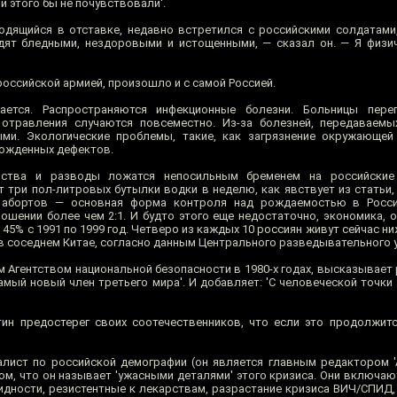
и этого бы не почувствовали'.
ходящийся в отставке, недавно встретился с российскими солдатами
дят бледными, нездоровыми и истощенными, — сказал он. — Я физи
российской армией, произошло и с самой Россией.
ается. Распространяются инфекционные болезни. Больницы пере
отравления случаются повсеместно. Из-за болезней, передаваемы
ми. Экологические проблемы, такие, как загрязнение окружающе
рожденных дефектов.
ийства и разводы ложатся непосильным бременем на российские
 три пол-литровых бутылки водки в неделю, как явствует из статьи,
во абортов — основная форма контроля над рождаемостью в Росс
шении более чем 2:1. И будто этого еще недостаточно, экономика, 
45% с 1991 по 1999 год. Четверо из каждых 10 россиян живут сейчас н
0 в соседнем Китае, согласно данным Центрального разведывательного 
Агентством национальной безопасности в 1980-х годах, высказывает 
самый новый член третьего мира'. И добавляет: 'С человеческой точки
ин предостерег своих соотечественников, что если это продолжитс
лист по российской демографии (он является главным редактором '
том, что он называет 'ужасными деталями' этого кризиса. Они включа
видности, резистентные к лекарствам, разрастание кризиса ВИЧ/СПИД,