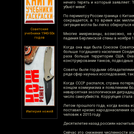
нечего терять и который заявляет: '
убьют меня'.
По периметру России граница с Китае
сокращается, в то время как милли
ситуация могла бы легко обернуться 
Советские
учебники 1940-50х
Многие американцы, возможно, не
годов
падения Берлинской стены в ноябре 1
Когда она еще была Союзом Советски
больше тогдашнего населения Соедин
раза больше территории США. Он
конструировании танков, подводных 
Советы были гордыми обладателями 
ряде сфер научных исследований, таки
Когда СССР распался, страна потеря
концом коммунизма и появлением бо
невероятная экологическая деградаци
число самоубийств. Коррупция стала
Летом прошлого года, когда вновь и
поставил кризис народонаселения со
Империя ножей
человек к 2015 году.
Десятилетие назад россиян насчитыва
Сейчас это снижение численности ус