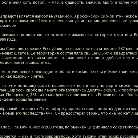
После меня хоть потоп', — что, в сущности, значило бы: 'Я вполне могу
м представляется наиболее уязвимой. В российской Сибири этническое
ард с лишним китайского населения давит на малозаселенные гран
кризисом.
 понимают полностью те огромные изменения, которые охватили Р
989 года.
х Социалистических Республик, ее население насчитывало 287 млн. че
енных Штатов. Ее территория составляла свыше 8,6 млн. квадратных м
а лидировала во всем мире по выплавке стали и добыче нефти 
лодок, ракет и самолетов.
многочисленных рекордов в области космонавтики и были главными
х, как ядерный синтез.
ла почти половину своего населения и почти одну четверть своей тер
лее широкой свободы печати обнаружились десятки скрытых проблем
я. По оценкам, 36% всех младенцев появляются в России на свет боль
 эндемическим явлением.
збранный президент Путин сформулировал свою повестку дня, во главу
 всеми его последствиями. Он предостерег страну, что она может лиш
лось 150 млн. К июлю 2000 года, по оценкам ЦРУ, их число сократилось
коряется — как и прогнозировалось. Хотя тысячи этнических русских 