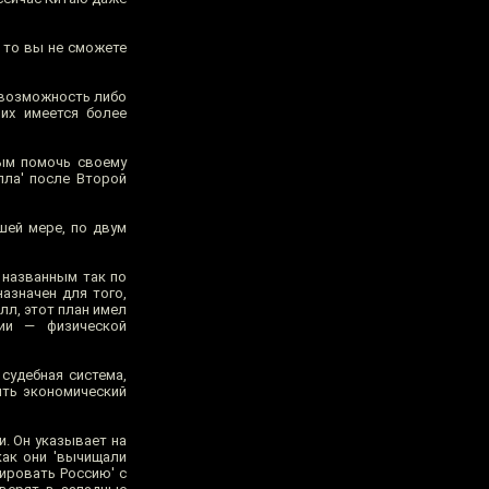
 то вы не сможете
 возможность либо
их имеется более
ым помочь своему
ла' после Второй
шей мере, по двум
 названным так по
азначен для того,
л, этот план имел
ии — физической
судебная система,
ить экономический
. Он указывает на
как они 'вычищали
пировать Россию' с