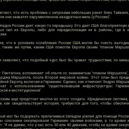
итают, что есть проблема с запусками небольших ракет близ Тайваня,
ли они захватят пару миллионов квадратных миль (у России)'.
упадок России дает какую-то передышку. Это дает США благоприятную
х сил из Европы, либо для передислокации их в районы, где в н
зия.
е, что в условиях ослабления России США могли бы счесть выгодн
 таким же путем, каким США помогли Европе своим 'планом Маршал
 заявляют, что подобный курс был бы чреват трудностями, по мень
Пентагона, вспоминает об опыте со знаменитым 'планом Маршалла',
рджа Маршалла, после Второй мировой войны. Этот план был предн
ной Европу, включая и Германию. Однако, как отмечает Эндрю Маршал
чат с использованием 'существовавшей инфраструктуры Герман
кой и институционной'.
сским еще предстоит многое из этого создать. Юридическая система, 
и, как свидетельствует история, требуются для того, чтобы обеспеч
рый мог бы подорвать прилагаемые Западом усилия для помощи России
ны союзники оккупировали Германию своими войсками, в то время 
т: 'Я не думаю, что у нас есть 30 или 40 дивизий, чтобы на время окку