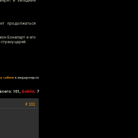
 верят в западные
жет продолжаться
еон Бонапарт и его
 страну царей.
ку сайтов
в megagroup.ru
всего: 101,
Goblin
: 7
# 101