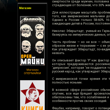
смертности среди мужчин, половина 
страдающее от болезней, что 30% же
Магазин
Для иллюстрации масштаба проблем
того, как американские мальчики до
Однако в России только 58-60% 16-
ожидающие детей в России, постоянн
Николас Эберштадт, ученый из Гарва
базируясь на эмпирических данных, 
Часть проблем — но не все — объя
образом жизни и тюрьмами — с их у
Как утверждает Эберштадт, по-видимо
назвать.
Он описывает фактор 'Р' как фактор 
которых придерживаются россияне
'депрессия', которая 'не поддается
Магазин
русский народ, как утверждает Эбер
ОПЕРМАЙКИ
С американской точки зрения эти 
полностью ясными.
В военной сфере российские обыч
спутник, все еще бряцает арсенало
обеспокоены тем, что ослабленная и 
особенности против своих соседей.
Фешбах, например, говорит о потенци