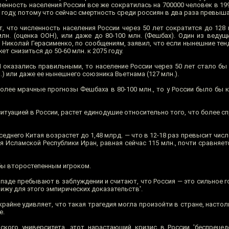
енность населения России все же сократилась на 700000 человек в 199
0 году, потому что сейчас смертность среди россиян в два раза превы
 что численность населения России через 50 лет сократится до 128 
млн. (оценка ООН), или даже до 80-100 млн. (Фешбах). Один из ведущ
 Николай Герасименко, по сообщениям, заявил, что если нынешние тен
т снизиться до 50-60 млн. к 2075 году.
 оказались правильными, то население России через 50 лет стало бы
н.) или даже ее нынешнего союзника Вьетнама (127 млн.).
лее мрачные прогнозы Фешбаха в 80-100 млн., то у России было бы к
итуацией в России, растет единодушие относительно того, что более 
седнего Китая возрастет до 1,48 млрд. — что в 12-18 раз превысит чис
я Исламской Республики Иран, равная сейчас 115 млн., почти сравняе
 бы второстепенным игроком.
ападе пребывают в заблуждении и считают, что Россия — это сильное 
вижу для этого эмпирических доказательств'.
райне удивляет, что такая трагедия могла произойти в стране, насто
е.
ского университета, этот нарастающий кризис в России 'беспреце