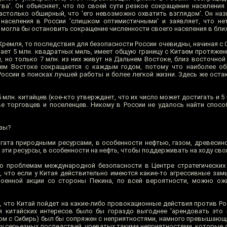
ва'. Он объясняет, что по своей сути резкое сокращение населения 
настолько обширный, что 'его невозможно охватить взглядом'. Он на
населения в России 'слишком оптимистичными' и заявляет, что не
 могла бы остановить сокращение численности своего населения в бли
 Кремля, то последствия для безопасности России очевидны, начиная с 
ает 5 млн. квадратных миль, имеет общую границу с Китаем протяжен
, но только 7 млн. из них живут на Дальнем Востоке, близ восточной
нем Востоке сокращается с каждым годом, потому что наиболее о
оссии в поисках лучшей работы и более легкой жизни. Здесь же оста
5 млн. китайцев (кое-кто утверждает, что их число может достигать и 5
ве торговцев и поселенцев. Никому в России не удалось найти спосо
озы?
огата природными ресурсами, в особенности нефтью, газом, древесин
а эти ресурсы, в особенности на нефть, чтобы поддерживать на ходу св
по проблемам международной безопасности в Центре стратегически
т, что если у Китая действительно имеются какие-то агрессивные за
 военной акции со стороны Пекина, по всей вероятности, можно о
, что Китай пойдет на какие-либо провокационные действия против Р
ля китайских интересов было бы гораздо выгоднее 'арендовать это 
ом с Сибирь) был бы сопряжен с неприятностями, намного превышающи
су серьезных последствий, чреватых такими неприятностями, которые 