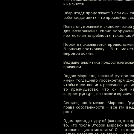
и не снятся'.
Эберштадт продолжает: 'Если они сч
себе представить, что произойдет, ес
Пентагону военный и экономический 
для возвращения своих вооруженны
неотложная потребность, такие, как А
Порой высказывается предположени
бывшему противнику — быть может,
мировой войны.
Ведущие аналитики предостерегающе
причинам.
Эндрю Маршалл, главный футоролог 
имени тогдашнего госсекретаря Джо
чтобы восстановить разрушенную вой
то преимущество, что он был на
инфраструктуры, но также и юридичес
Сегодня, как отмечает Маршалл, 'ру
права собственности — все эти вещ
рост'.
Одом приводит другой фактор, кото
то, что после Второй мировой вой
старые нацистские элиты'. Он говори