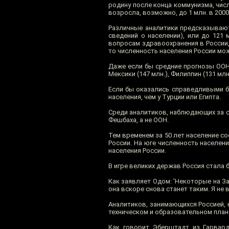
родину после конца коммунизма, числ
возросла, возможно, до 1 млн. в 200
Различные аналитики предсказывают,
сведений о населении), или до 121 
вопросам здравоохранения в России,
то численность населения России може
Даже если бы средние прогнозы ООН
Мексики (147 млн.), Филиппин (131 мл
Если бы оказались справедливыми бо
населения, чем у Турции или Египта.
Среди аналитиков, наблюдающих за с
Фешбаха, а не ООН.
Тем временем за 50 лет население со
России. На юге численность населени
населения России.
В игре великих держав Россия стала
Как заявляет Одом: 'Некоторые на З
она вскоре снова станет таким. Я не 
Аналитиков, занимающихся Россией, к
техническом и образовательном план
Как говорит Эберштадт из Гарвард