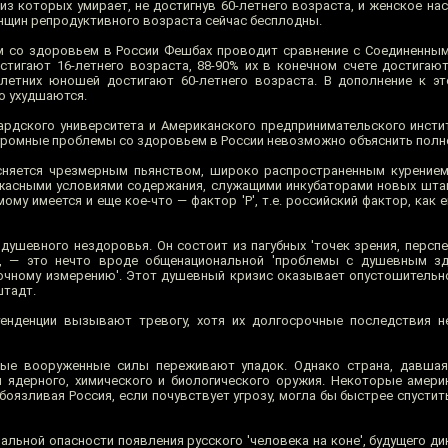
из которых умирает, не достигнув 60-летнего возраста, и женское на
нщин репродуктивного возраста сейчас бесплодны.
 со здоровьем в России Фешбах проводит сравнение с Соединенным
стигают 16-летнего возраста, 88-90% их в конечном счете достигают
летних юношей достигают 60-летнего возраста. В дополнение к эт
о ухудшаются.
рдского университета и Американского предпринимательского институ
огромные проблемы со здоровьем в России невозможно объяснить полн
сняется чрезмерным пьянством, широко распространенным курение
жасными условиями содержания, служащими инкубаторами новых шта
му имеется и еще кое-что — фактор 'Р', т.е. российский фактор, как
душевного нездоровья. Он состоит из пагубных 'точек зрения, перспе
, — это нечто вроде общенациональной 'проблемы с душевным зд
 точному измерению'. Этот душевный кризис оказывает опустошительн
штадт.
тенденции вызывают тревогу, хотя их долгосрочные последствия н
ные вооруженные силы переживают упадок. Однако страна, давшая
м ядерного, химического и биологического оружия. Некоторые амери
боязливая Россия, если почувствует угрозу, могла бы быстрее спустит
альной опасности появления русского 'человека на коне', будущего д