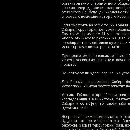
организованного, грамотного общест
первую очередь кризис здоровья', 
относительно будущей численности 
способа, с помощью которого Россия
Если смотреть на это с точки зрения
Сибирь, территория которой превыш
Там живет примерно 31 млн. россиян
Число этнических русских на Даль
перебираются в европейскую часть Р
менее продуктивные работники.
Тем временем, по оценкам, от 1 до 1,
через российскую границу в качест
процесс.
Существуют ли здесь серьезные угр
Для России — несомненно. Сибирь б
металлами. У Китая растет аппетит н
Уильям Тейлор, старший советник 
исследований в Вашингтоне, считае
Сибири и ее нефти, то какой-либо
'десятилетия'.
Эберштадт также сомневается в том
будущем. Он так объясняет это: 'Д
ресурсы. Захват территории (размер
это также повлекло бы за собой мас