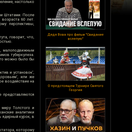
селение, настолько
и Штатами. После
 возраста 60 лет.
ому: перспективы,
Дядя Вова про фильм "Свидание
та, говорит, что,
вслепую"
остью.
м, малоподвижным
ммов туберкулеза.
 его можно было бы
ктив и установок',
оровьем', или же
ое воздействие на
О предстоящем Турнире Святого
Георгия
е представляются
 миру Толстого и
канские аналитики
ь ядерный курок, в
иктатора, которому