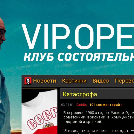
Картинки
Видео
Перев
Новости
Катастрофа
03.04.01
|
Goblin
|
101 комментарий
»
В середине 1960-х годов Уильям Од
советскими войсками в коммунисти
здоровой и крепкой.
'Я видел тысячи и тысячи солдат, 