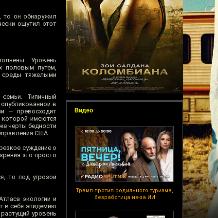
, то он обнаружил
чески ощутил этот
полнены. Уровень
х половым путем,
й среды тяжелыми
 семьи. Типичный
 опубликованной в
Видео
ии — превосходит
о которой имеются
иже черты бедности
управления США.
резкое суждение о
 зрения это просто
я, то под угрозой
Трамп против родильного туризма,
безработица из-за ИИ
Атласа экологии и
ют в себя эпидемию
 растущий уровень