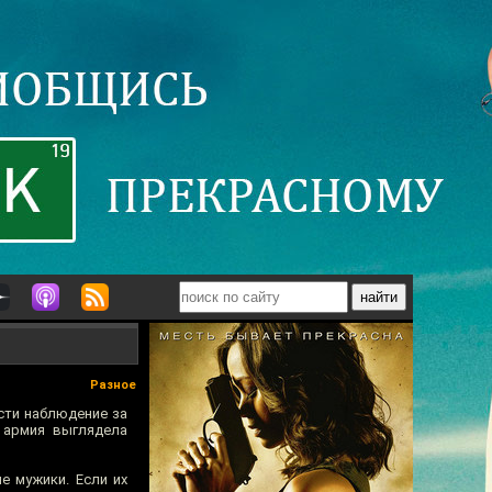
Разное
сти наблюдение за
 армия выглядела
е мужики. Если их