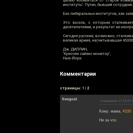
целью избавиться от старой комму
институты'. Путин, бывший сотрудни
Без либеральных институтов, как заяв
Это вызов, с которым сталкивает
десятилетиями, и результат ее неопр
Сегодня русские, возможно, сталкив
великая армия, насчитывавшая 453000
Дж. ДИЛЛИН,
'Крисчен сайенс монитор',
Нью-Йорк
Комментарии
cтраницы:
1
| 2
freegost
отправлено 17.12.07 
Кому: мама,
#100
Не за что.