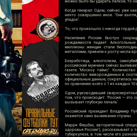
можно было бы ударить палкой, то он
Когда генерал Одом, сейчас уже на
нечто совершенно иное. 'Они выгля
упадок'.
То, что произошло с некогда гордой 
Население России быстро сокращ
рождаемости падает. Алкогольные 
миллионы женщин стали бесплодны
металлами, привели к росту числа в
Безработица, алкоголизм, самоуб
российский мужчина сейчас выпивает
газете 'Москоу таймс'. Количест
количество живорожденных в соотно
официальные данные, сократилась на 
по сравнению всего с 1 из каждых 1
Одом, руководивший сверхсекретным 
том, что происходит: 'Россия — это 
вызывает глубокую печаль'.
Российский президент Владимир Пут
окажется само выживание страны.
Марри Фешбах, авторитетный специа
здоровья России'), рассказывает о 
туберкулеза, в том числе его разно