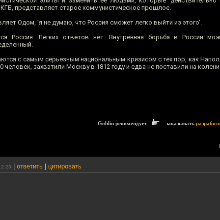
нистической элиты и заменить ее людьми, которые 'действительно
к КГБ, представляет старое коммунистическое прошлое.
ляет Одом, 'я не думаю, что Россия сможет легко выйти из этого'.
ся Россия. Легких ответов нет. Внутренняя борьба в России мо
еделенный.
аются с самым серьезным национальным кризисом с тех пор, как Напол
 человек, захватили Москву в 1812 году и едва не поставили на колени
Goblin рекомендует
заказывать
разработ
|
ответить
|
цитировать
12:23