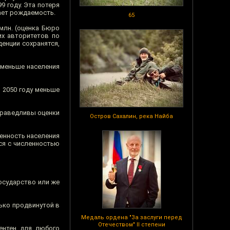
9 году. Эта потеря
шает рождаемость.
65
млн. (оценка Бюро
их авторитетов по
денции сохранятся,
 меньше населения
 2050 году меньше
справедливы оценки
Остров Сахалин, река Найба
ленность населения
тся с численностью
государство или же
лько продвинутой в
Медаль ордена "За заслуги перед
Отечеством" II степени
дентен для любого