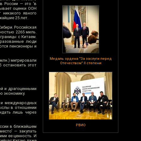
в России — это 'в
зывает оценки ООН
т никакого явного
жайшие 25 лет.
Сибири. Российская
ностью 2265 миль.
 границы с Китаем.
бразованные люди
ются пенсионеры и
Медаль ордена "За заслуги перед
 млн.) мигрировали
Отечеством" II степени
б остановить этот
ой и драгоценными
ою экономику.
х и международных
мыслы в отношении
жидать лишь через
РВИО
оссии в ближайшем
место' — закупать
ми ее ценность. И
сейчас Китаю даже