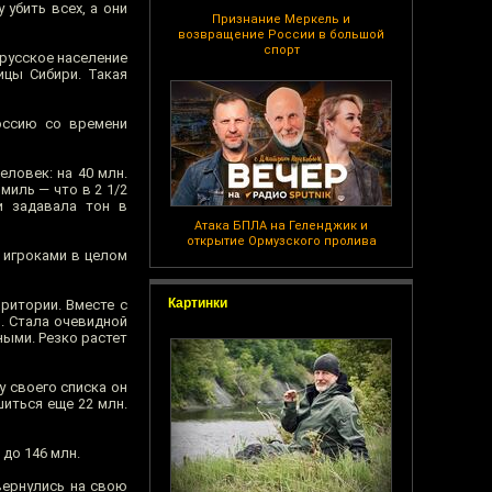
 убить всех, а они
Признание Меркель и
возвращение России в большой
спорт
 русское население
ицы Сибири. Такая
оссию со времени
ловек: на 40 млн.
иль — что в 2 1/2
и задавала тон в
Атака БПЛА на Геленджик и
открытие Ормузского пролива
 игроками в целом
Картинки
ритории. Вместе с
. Стала очевидной
ными. Резко растет
 своего списка он
иться еще 22 млн.
 до 146 млн.
вернулись на свою