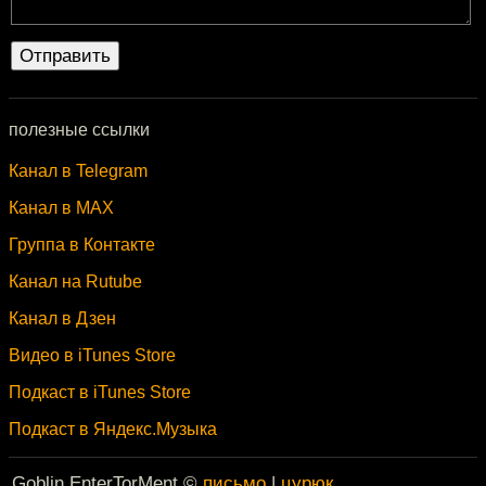
полезные ссылки
Канал в Telegram
Канал в MAX
Группа в Контакте
Канал на Rutube
Канал в Дзен
Видео в iTunes Store
Подкаст в iTunes Store
Подкаст в Яндекс.Музыка
Goblin EnterTorMent ©
письмо
|
цурюк