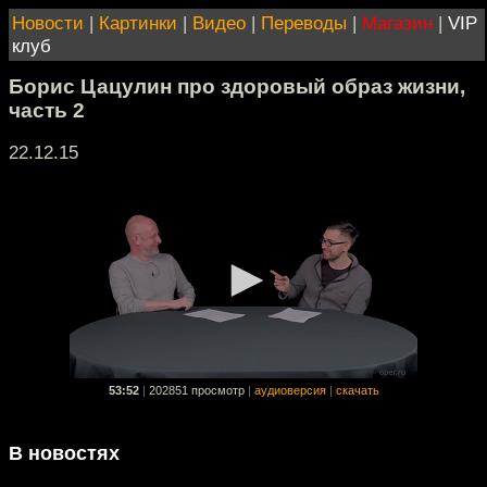
Новости
|
Картинки
|
Видео
|
Переводы
|
Магазин
|
VIP
клуб
Борис Цацулин про здоровый образ жизни,
часть 2
22.12.15
53:52
|
202851 просмотр
|
аудиоверсия
|
скачать
В новостях