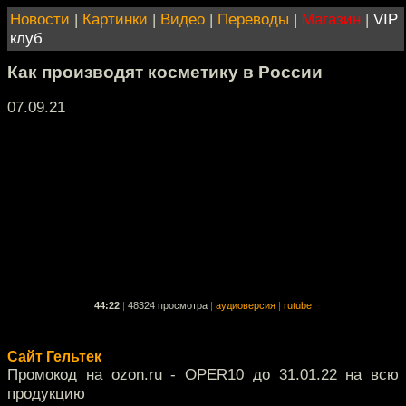
Новости
|
Картинки
|
Видео
|
Переводы
|
Магазин
|
VIP
клуб
Как производят косметику в России
07.09.21
44:22
|
48324 просмотра
|
аудиоверсия
|
rutube
Сайт Гельтек
Промокод на ozon.ru - OPER10 до 31.01.22 на всю
продукцию