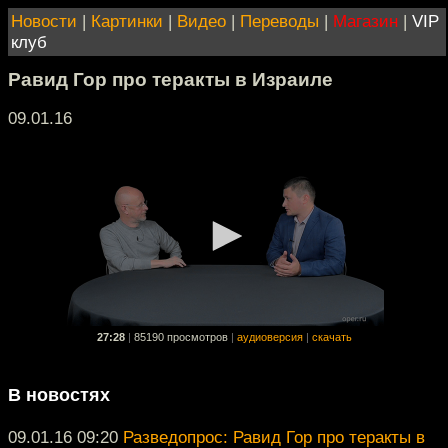
Новости
|
Картинки
|
Видео
|
Переводы
|
Магазин
|
VIP
клуб
Равид Гор про теракты в Израиле
09.01.16
27:28
|
85190 просмотров
|
аудиоверсия
|
скачать
В новостях
09.01.16 09:20
Разведопрос: Равид Гор про теракты в