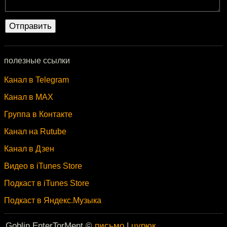
полезные ссылки
Канал в Telegram
Канал в MAX
Группа в Контакте
Канал на Rutube
Канал в Дзен
Видео в iTunes Store
Подкаст в iTunes Store
Подкаст в Яндекс.Музыка
Goblin EnterTorMent ©
письмо
|
цурюк