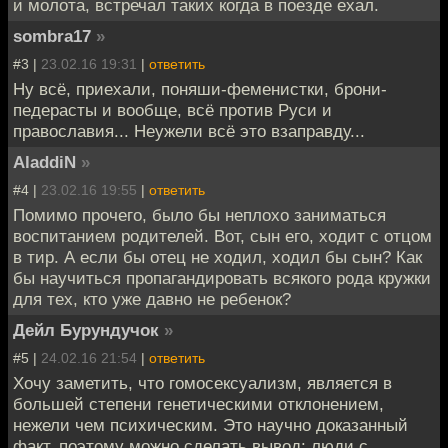
и молота, встречал таких когда в поезде ехал.
sombra17
»
#3 |
23.02.16 19:31
|
ответить
Ну всё, приехали, поняши-феменистки, брони-
педерасты и вообще, всё против Руси и
православия... Неужели всё это взаправду...
AladdiN
»
#4 |
23.02.16 19:55
|
ответить
Помимо прочего, было бы неплохо заниматься
воспитанием родителей. Вот, сын его, ходит с отцом
в тир. А если бы отец не ходил, ходил бы сын? Как
бы научиться пропагандировать всякого рода кружки
для тех, кто уже давно не ребенок?
Дейл Бурундучок
»
#5 |
24.02.16 21:54
|
ответить
Хочу заметить, что гомосексуализм, является в
большей степени генетическими отклонением,
нежели чем психическим. Это научно доказанный
факт, поэтому можно сделать вывод: люди с