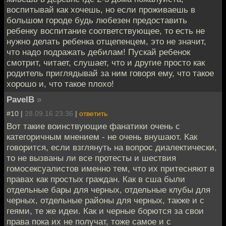
воспитывай как хочешь, но если проживаешь в
большом городе будь любезен предоставить
ребенку воспитание соответствующее, то есть не
нужно делать ребенка отщепенцем, это не значит,
что надо подражать дебилам! Пускай ребенок
смотрит, читает, слушает, что и другие просто как
родитель приглядывай за ним говоря ему, что такое
хорошо и, что такое плохо!
PavelB
»
#10 |
28.09.16 23:36
|
ответить
Вот такие воинствующие фанатики очень с
категоричным мнением - не очень внушают. Как
говорится, если взглянуть на вопрос диалектически,
то не вызваны ли все протесты и шествия
гомосексуалистов именно тем, что их притесняют в
правах как простых граждан. Как в сша были
отдельные бары для черных, отдельные клубы для
черных, отдельные районы для черных, также и с
геями, те же идеи. Как и черные борются за свои
права пока их не получат, тоже самое и с