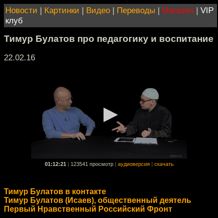
Новости
|
Картинки
|
Видео
|
Переводы
|
Магазин
|
VIP
клуб
Тимур Булатов про педагогику и воспитание
22.02.16
01:12:21
|
123541 просмотр
|
аудиоверсия
|
скачать
Тимур Булатов в контакте
Тимур Булатов (Исаев), общественный деятель
Первый Нравственный Российский Фронт