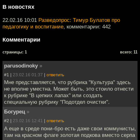
В новостях
22.02.16 10:01
Разведопрос: Тимур Булатов про
педагогику и воспитание
, комментарии: 442
Комментарии
cтраницы: 1
всего: 11
parusodinoky
»
#1 |
23.02.16 01:37
|
ответить
Мне представляется, что рубрика "Культура" здесь
не вполне уместна. Может быть, это стоило отнести
к рубрике "В цепких лапах" или создать
специальную рубрику "Подотдел очистки".
Богурец
»
#2 |
23.02.16 12:41
|
ответить
А еще в среде пони-бро есть даже свои коммунисты,
там на красном флаге золотая подкова вместо серпа