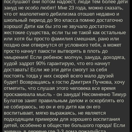
послушают они потом надоест, люди тем более дети
зануд не особо любят! Мне 23 года, можно сказать,
что от малолетнего дебилизма отошел недавно и
школьный период до 9го класса помню достаточно
хорошо! Дети как бы это не звучало достаточно
жестокие существа, если ты не такой как остальные
или хотя бы просто фамилия смешная, рано или
поздно они отвернутся от условного тебя, а может
просто начнут пакости вытворять в плоть до
чмырения! Если ребенок: молчун, зануда, доходяга,
худой задрот 90% гарантирую, что его начнут
доставать! Если же эти дети смогут за себя
постоять тогда у них скорей всего мало друзей
будет! Возвращаясь к гостю Дмитрия Пучкова, хочу
отметить, что слушая этого человека все время
проскакивала мысль - он зануда! Несомненно Тимур
Булатов занят правильным делом и оскорблять его
не собираюсь, но он и его дитя как он его
воспитывает, мягко выражаясь, не является
подходящим примером для хорошего воспитания
детей, особенно в обществе большого города! Если
живешь в деревне где 2-3 дома пожалуйста,