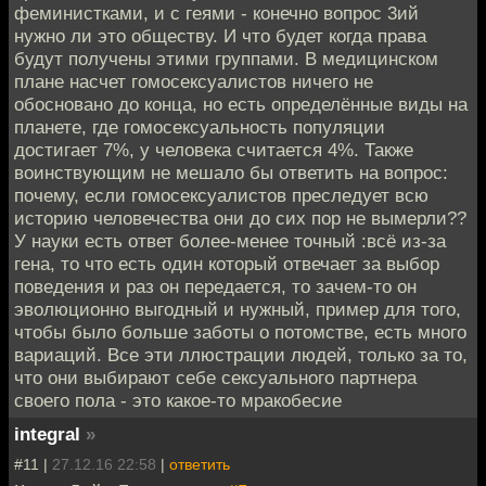
феминистками, и с геями - конечно вопрос 3ий
нужно ли это обществу. И что будет когда права
будут получены этими группами. В медицинском
плане насчет гомосексуалистов ничего не
обосновано до конца, но есть определённые виды на
планете, где гомосексуальность популяции
достигает 7%, у человека считается 4%. Также
воинствующим не мешало бы ответить на вопрос:
почему, если гомосексуалистов преследует всю
историю человечества они до сих пор не вымерли??
У науки есть ответ более-менее точный :всё из-за
гена, то что есть один который отвечает за выбор
поведения и раз он передается, то зачем-то он
эволюционно выгодный и нужный, пример для того,
чтобы было больше заботы о потомстве, есть много
вариаций. Все эти ллюстрации людей, только за то,
что они выбирают себе сексуального партнера
своего пола - это какое-то мракобесие
integral
»
#11 |
27.12.16 22:58
|
ответить