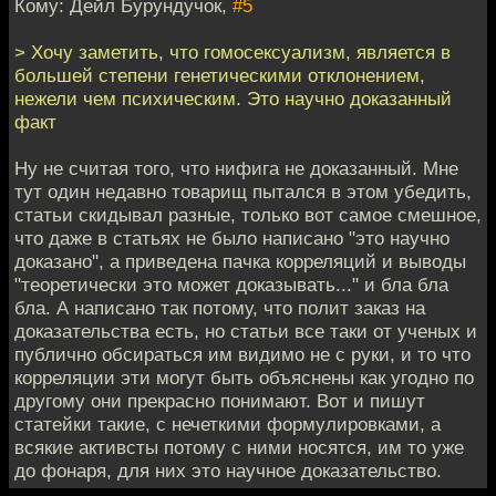
Кому: Дейл Бурундучок,
#5
> Хочу заметить, что гомосексуализм, является в
большей степени генетическими отклонением,
нежели чем психическим. Это научно доказанный
факт
Ну не считая того, что нифига не доказанный. Мне
тут один недавно товарищ пытался в этом убедить,
статьи скидывал разные, только вот самое смешное,
что даже в статьях не было написано "это научно
доказано", а приведена пачка корреляций и выводы
"теоретически это может доказывать..." и бла бла
бла. А написано так потому, что полит заказ на
доказательства есть, но статьи все таки от ученых и
публично обсираться им видимо не с руки, и то что
корреляции эти могут быть объяснены как угодно по
другому они прекрасно понимают. Вот и пишут
статейки такие, с нечеткими формулировками, а
всякие активсты потому с ними носятся, им то уже
до фонаря, для них это научное доказательство.