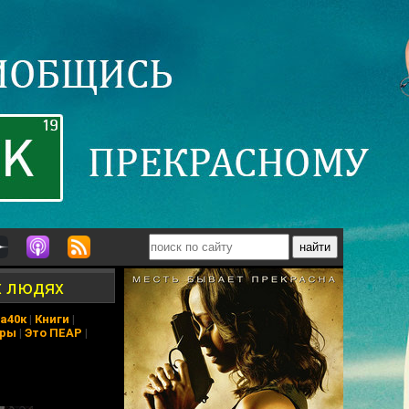
х людях
а40к
|
Книги
|
еры
|
Это ПЕАР
|