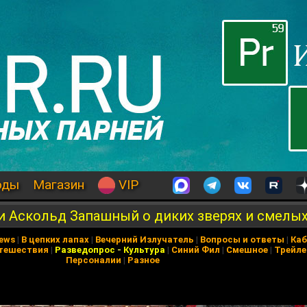
оды
Магазин
VIP
и Аскольд Запашный о диких зверях и смелы
News
|
В цепких лапах
|
Вечерний Излучатель
|
Вопросы и ответы
|
Каб
тешествия
|
Разведопрос
-
Культура
|
Синий Фил
|
Смешное
|
Трейл
Персоналии
|
Разное