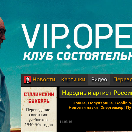
Картинки
Видео
Перев
Новости
Народный артист Росси
Новые
|
Популярные
|
Goblin 
Новости науки
|
Опергеймер
|
Пу
11.03.16