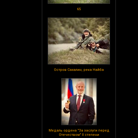
65
Остров Сахалин, река Найба
Медаль ордена "За заслуги перед
Отечеством" II степени