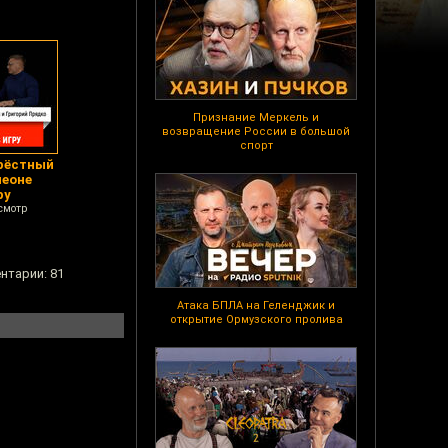
Признание Меркель и
возвращение России в большой
спорт
Крёстный
леоне
ру
смотр
нтарии: 81
Атака БПЛА на Геленджик и
открытие Ормузского пролива