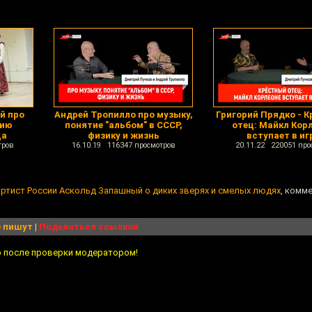
й про
Андрей Тропилло про музыку,
Григорий Прядко - 
дию
понятие "альбом" в СССР,
отец: Майкл Кор
ца
физику и жизнь
вступает в иг
тров
16.10.19 116347 просмотров
20.11.22 220051 про
ртист России Аскольд Запашный о диких зверях и смелых людях
, комме
 пишут
|
Поделиться ссылкой
о после проверки модератором!