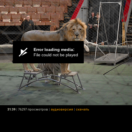
31:39
|
76297 просмотров
|
аудиоверсия
|
скачать