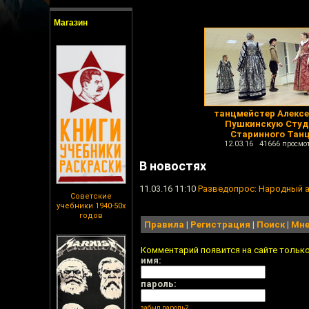
Магазин
танцмейстер Алексе
Пушкинскую Сту
Старинного Тан
12.03.16 41666 просмо
В новостях
11.03.16 11:10
Разведопрос: Народный а
Советские
учебники 1940-50х
годов
Правила
|
Регистрация
|
Поиск
|
Мне
Комментарий появится на сайте тольк
имя:
пароль:
забыл пароль?