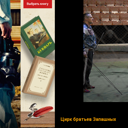
Цирк братьев Запашных