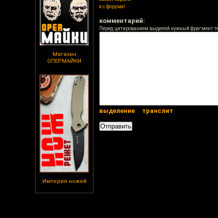
я с форума!
комментарий:
Перед цитированием выделяй нужный фрагмент т
Магазин
ОПЕРМАЙКИ
выделение
транслит
Империя ножей