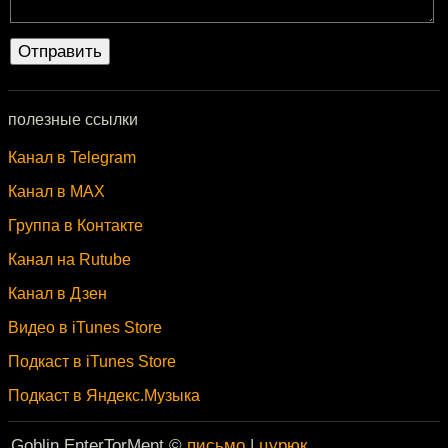
полезные ссылки
Канал в Telegram
Канал в MAX
Группа в Контакте
Канал на Rutube
Канал в Дзен
Видео в iTunes Store
Подкаст в iTunes Store
Подкаст в Яндекс.Музыка
Goblin EnterTorMent ©
письмо
|
цурюк