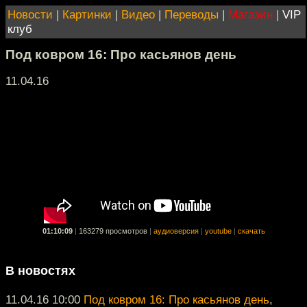
Новости
|
Картинки
|
Видео
|
Переводы
|
Магазин
|
VIP
клуб
Под ковром 16: Про касьянов день
11.04.16
01:10:09
|
163279 просмотров
|
аудиоверсия
|
youtube
|
скачать
В новостях
11.04.16 10:00
Под ковром 16: Про касьянов день
,