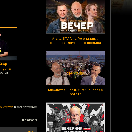
Атака БПЛА на Геленджик и
открытие Ормузского пролива
бзор
вгуста
мотра
Клеопатра, часть 2: финансовое
болото
ку сайтов
в megagroup.ru
всего: 1