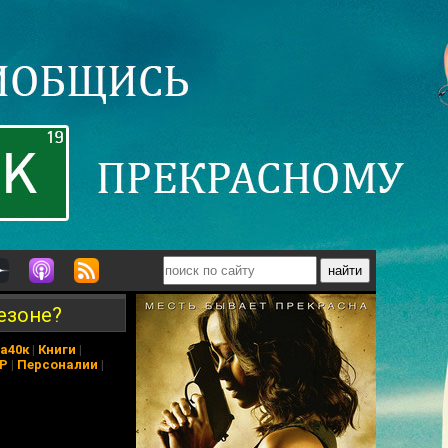
сезоне?
а40к
|
Книги
|
АР
|
Персоналии
|