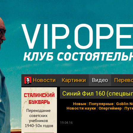
Картинки
Видео
Перев
Новости
Синий Фил 160 (спецвыпу
Новые
|
Популярные
|
Goblin 
Новости науки
|
Опергеймер
|
Пут
19.04.16