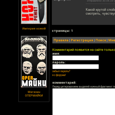
отправлено 30.04.16 
Какой крутой спой
смотреть, чувству
Империя ножей
cтраницы: 1
Правила
|
Регистрация
|
Поиск
|
Мне
Комментарий появится на сайте тольк
имя:
пароль:
забыл пароль?
я с форума!
комментарий:
Перед цитированием выделяй нужный фрагмент т
Магазин
ОПЕРМАЙКИ