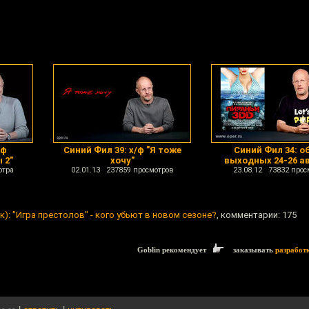
/ф
Синий Фил 39: х/ф "Я тоже
Синий Фил 34: о
 2"
хочу"
выходных 24-26 а
отра
02.01.13 237859 просмотров
23.08.12 73832 прос
к): "Игра престолов" - кого убьют в новом сезоне?
, комментарии: 175
Goblin рекомендует
заказывать
разработ