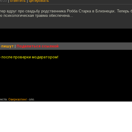
|
ответить
|
цитировать
00:23
лер вдруг про свадьбу родственника Робба Старка в Близнецах. Теперь
ю психологическая травма обеспечена...
 пишут
|
Поделиться ссылкой
о после проверки модератором!
екста.
Оверквотинг
- зло.