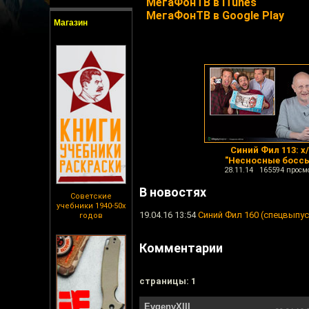
МегаФонТВ в iTunes
МегаФонТВ в Google Play
Магазин
Синий Фил 113: х
"Несносные боссы
28.11.14 165594 просм
В новостях
Советские
учебники 1940-50х
19.04.16 13:54
Синий Фил 160 (спецвыпус
годов
Комментарии
cтраницы: 1
EvgenyXIII