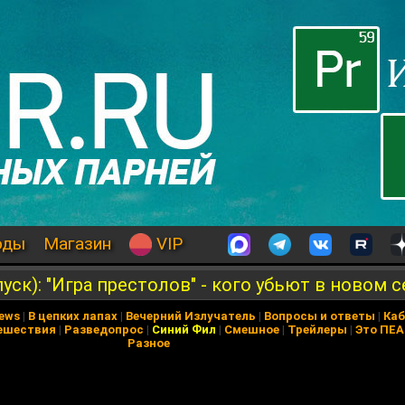
оды
Магазин
VIP
ск): "Игра престолов" - кого убьют в новом 
News
|
В цепких лапах
|
Вечерний Излучатель
|
Вопросы и ответы
|
Каб
ешествия
|
Разведопрос
|
Синий Фил
|
Смешное
|
Трейлеры
|
Это ПЕ
Разное