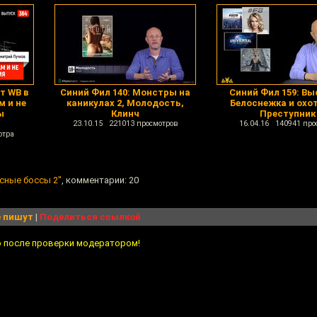
т WB в
Синий Фил 140: Монстры на
Синий Фил 159: Вы
м и не
каникулах 2, Молодость,
Белоснежка и охот
ы
Клинч
Преступник
23.10.15 221013 просмотров
16.04.16 140941 про
отра
осные боссы 2"
, комментарии: 20
 пишут
|
Поделиться ссылкой
о после проверки модератором!