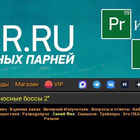
оды
Магазин
VIP
сносные боссы 2"
News
|
В цепких лапах
|
Вечерний Излучатель
|
Вопросы и ответы
|
Каб
ешествия
|
Разведопрос
|
Синий Фил
|
Смешное
|
Трейлеры
|
Это ПЕ
Разное