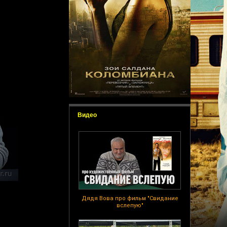
Видео
Дядя Вова про фильм "Свидание
вслепую"