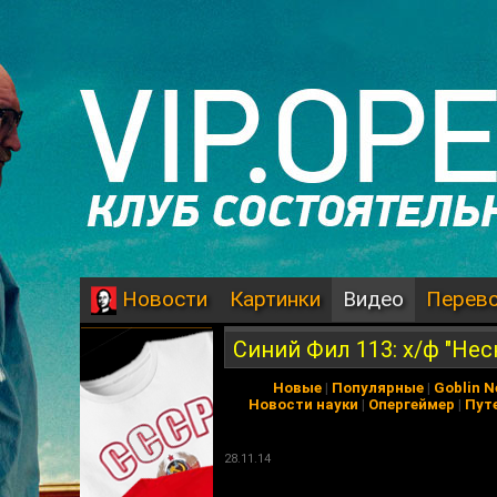
Картинки
Видео
Перев
Новости
Синий Фил 113: х/ф "Не
Новые
|
Популярные
|
Goblin 
Новости науки
|
Опергеймер
|
Пут
28.11.14