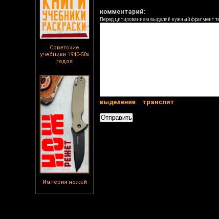
комментарий:
Перед цитированием выделяй нужный фрагмент т
Советские
учебники 1940-50х
годов
выделение
транслит
Империя ножей