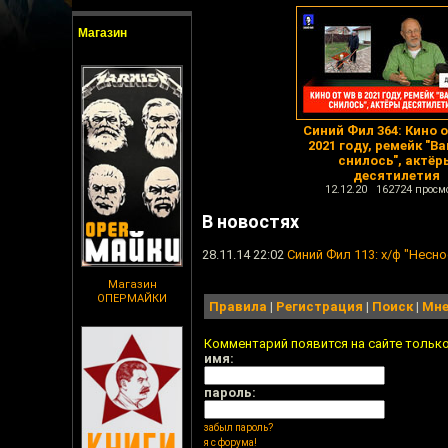
Магазин
Синий Фил 364: Кино о
2021 году, ремейк "Ва
снилось", актёр
десятилетия
12.12.20 162724 просм
В новостях
28.11.14 22:02
Синий Фил 113: х/ф "Несн
Магазин
ОПЕРМАЙКИ
Правила
|
Регистрация
|
Поиск
|
Мне
Комментарий появится на сайте тольк
имя:
пароль:
забыл пароль?
я с форума!