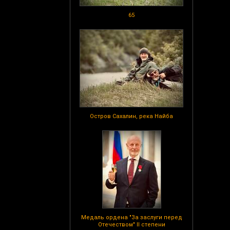
65
Остров Сахалин, река Найба
Медаль ордена "За заслуги перед
Отечеством" II степени