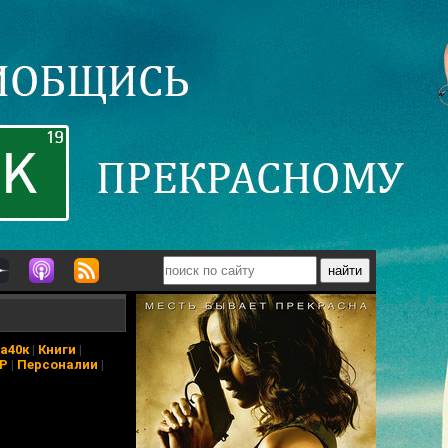
а40к
|
Книги
|
АР
|
Персоналии
|