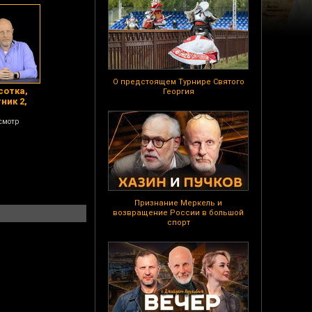
О предстоящем Турнире Святого
сотка,
Георгия
ник 2,
смотр
Признание Меркель и
возвращение России в большой
спорт