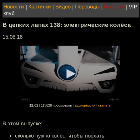
Новости
|
Картинки
|
Видео
|
Переводы
|
Магазин
|
VIP
клуб
В цепких лапах 138: электрические колёса
15.08.16
12:01
|
113628 просмотров
|
аудиоверсия
|
скачать
В этом выпуске:
сколько нужно колёс, чтобы поехать;