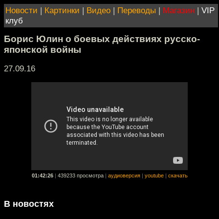
Новости
|
Картинки
|
Видео
|
Переводы
|
Магазин
|
VIP
клуб
Борис Юлин о боевых действиях русско-
японской войны
27.09.16
01:42:26
|
439233 просмотра
|
аудиоверсия
|
youtube
|
скачать
В новостях