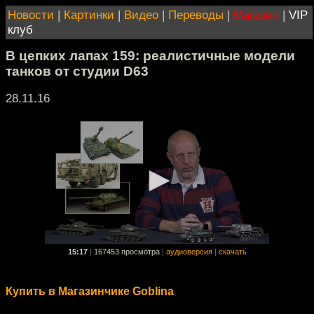
Новости
|
Картинки
|
Видео
|
Переводы
|
Магазин
|
VIP
клуб
В цепких лапах 159: реалистичные модели
танков от студии D63
28.11.16
15:17
|
167453 просмотра
|
аудиоверсия
|
скачать
Купить в Магазинчике Goblina